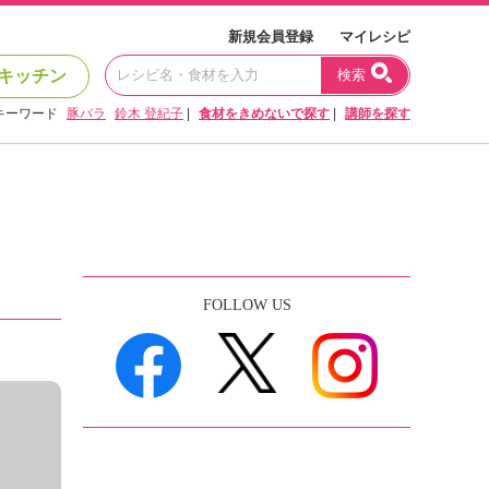
新規会員登録
マイレシピ
キッチン
検索
キーワード
豚バラ
鈴木 登紀子
|
食材をきめないで探す
|
講師を探す
FOLLOW US