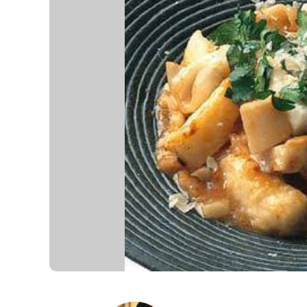
K
エ
デ
ュ
ケ
ー
シ
ョ
ナ
ル
「
み
ん
な
の
き
ょ
う
の
料
理