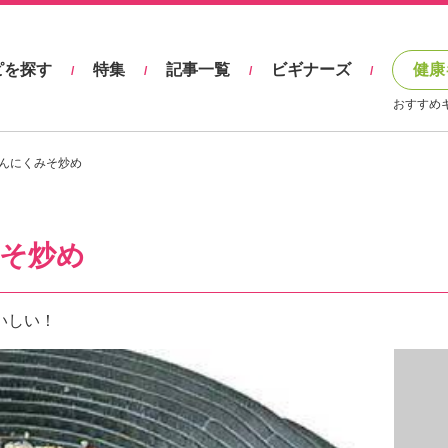
ピを探す
特集
記事一覧
ビギナーズ
健康
/
/
/
/
おすすめ
んにくみそ炒め
そ炒め
いしい！