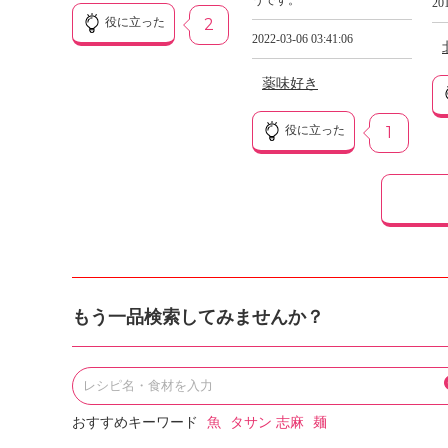
うです。
201
役に立った
2
2022-03-06 03:41:06
薬味好き
役に立った
1
もう一品検索してみませんか？
おすすめキーワード
魚
タサン 志麻
麺