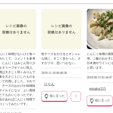
んにく味噌がないけど食べ
粉チーズをかけるとオシャレ
にんにく味噌の展開
みたくて、コメントを参考
な味に、すごく良かった。さ
弾。ご飯のおかず
、にんにくはみじん切り少
すがプロ、思いつかない。
日本酒やワインに
をオリーブオイルに投入、
と思います。
噌は大さじ１弱＋みりんで
2019-11-18 06:40:30
量を大さじ１にしたものを
2019-09-15 01:44:07
いて代用しました。それで
りりん
、チーズのおかげか味噌味
misakoi215
マイルドになり、よい風味
とてもおいしかったです。
役に立った
1
会があればにんにく味噌で
役に立った
つくってみたいです。