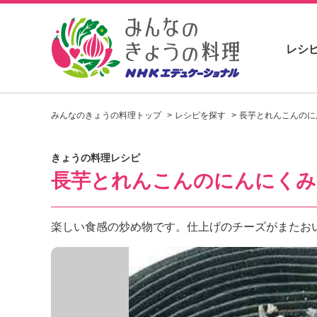
レシ
お
い
みんなのきょうの料理トップ
レシピを探す
長芋とれんこんのに
し
い
レ
きょうの料理レシピ
シ
長芋とれんこんのにんにくみ
ピ
を
見
つ
楽しい食感の炒め物です。仕上げのチーズがまたお
け
よ
う
。
N
H