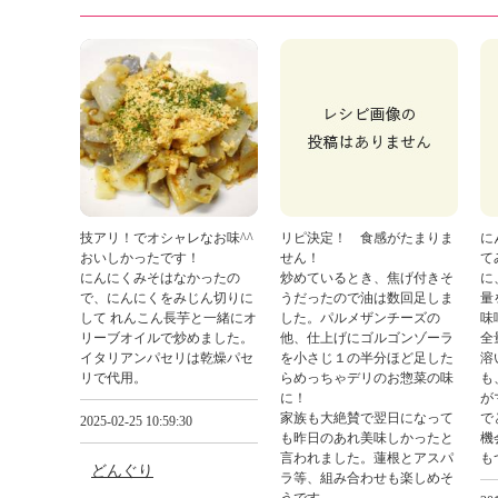
技アリ！でオシャレなお味^^
リピ決定！ 食感がたまりま
に
おいしかったです！
せん！
て
にんにくみそはなかったの
炒めているとき、焦げ付きそ
に
で、にんにくをみじん切りに
うだったので油は数回足しま
量
して れんこん長芋と一緒にオ
した。パルメザンチーズの
味
リーブオイルで炒めました。
他、仕上げにゴルゴンゾーラ
全
イタリアンパセリは乾燥パセ
を小さじ１の半分ほど足した
溶
リで代用。
らめっちゃデリのお惣菜の味
も
に！
が
家族も大絶賛で翌日になって
で
2025-02-25 10:59:30
も昨日のあれ美味しかったと
機
言われました。蓮根とアスパ
も
どんぐり
ラ等、組み合わせも楽しめそ