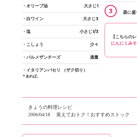
・オリーブ油
大さじ1
3
器に盛
・白ワイン
大さじ3
・塩
小さじ1/3
【こちらのレ
にんにくみそ
・こしょう
少々
・パルメザンチーズ
適量
・イタリアンパセリ
（ザク切り）
＊あれば。
きょうの料理レシピ
2006/04/18
覚えておトク！おすすめストック