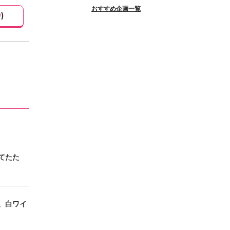
おすすめ企画一覧
9
)
てたた
、白ワイ