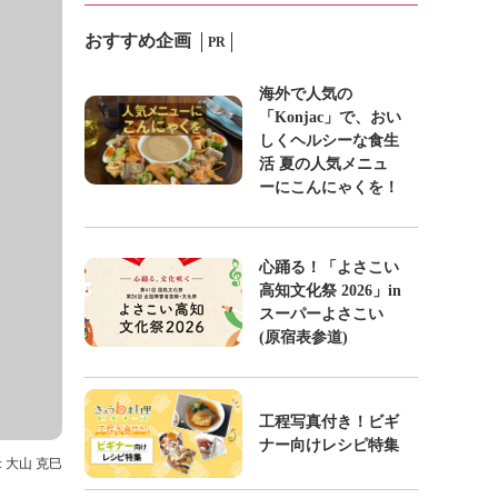
おすすめ企画
PR
海外で人気の
「Konjac」で、おい
しくヘルシーな食生
活 夏の人気メニュ
ーにこんにゃくを！
心踊る！「よさこい
高知文化祭 2026」in
スーパーよさこい
(原宿表参道)
工程写真付き！ビギ
ナー向けレシピ特集
: 大山 克巳