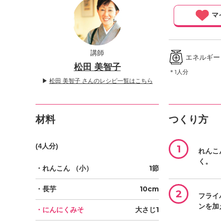
」
マ
講師
エネルギー ／
松田 美智子
＊1人分
▶
松田 美智子 さんのレシピ一覧はこちら
材料
つくり方
(4人分)
1
れんこ
く。
・れんこん
（小）
1節
・長芋
10cm
2
フライ
ンを加
・にんにくみそ
大さじ1