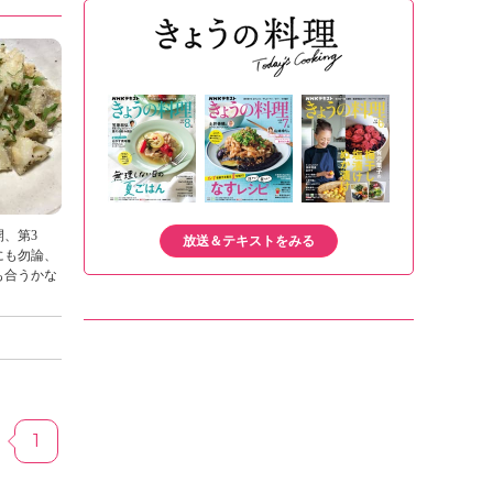
、第3
放送＆テキストをみる
にも勿論、
も合うかな
1