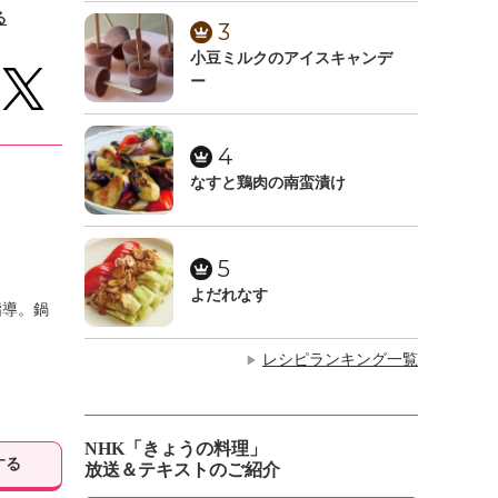
る
3
小豆ミルクのアイスキャンデ
ー
4
なすと鶏肉の南蛮漬け
5
よだれなす
指導。鍋
レシピランキング一覧
▶
NHK「きょうの料理」
する
放送＆テキストのご紹介