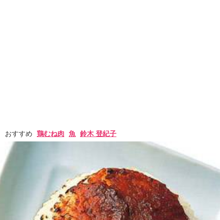
おすすめ
鶏むね肉
魚
鈴木 登紀子