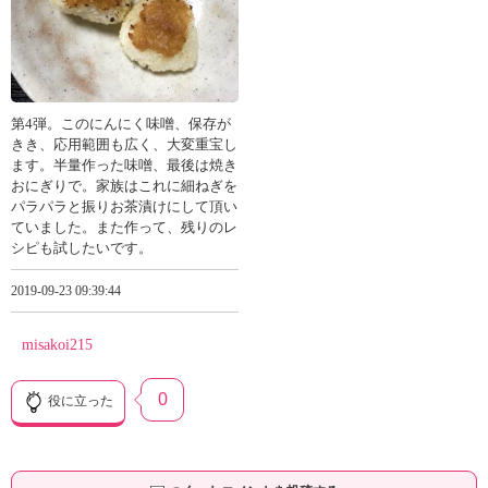
第4弾。このにんにく味噌、保存が
きき、応用範囲も広く、大変重宝し
ます。半量作った味噌、最後は焼き
おにぎりで。家族はこれに細ねぎを
パラパラと振りお茶漬けにして頂い
ていました。また作って、残りのレ
シピも試したいです。
2019-09-23 09:39:44
misakoi215
0
役に立った