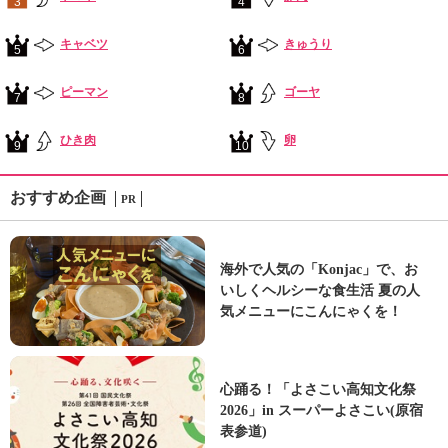
3
4
キャベツ
きゅうり
5
6
ピーマン
ゴーヤ
7
8
ひき肉
卵
9
10
おすすめ企画
PR
海外で人気の「Konjac」で、お
いしくヘルシーな食生活 夏の人
気メニューにこんにゃくを！
心踊る！「よさこい高知文化祭
2026」in スーパーよさこい(原宿
表参道)