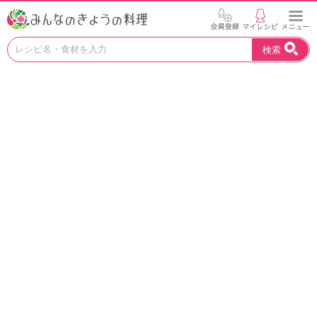
お
検索
い
し
い
レ
シ
ピ
を
見
つ
け
よ
う
。
N
H
K
エ
デ