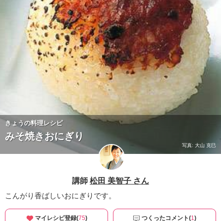
きょうの料理レシピ
みそ焼きおにぎり
写真: 大山 克巳
講師
松田 美智子 さん
こんがり香ばしいおにぎりです。
マイレシピ登録(
75
)
つくったコメント(
1
)