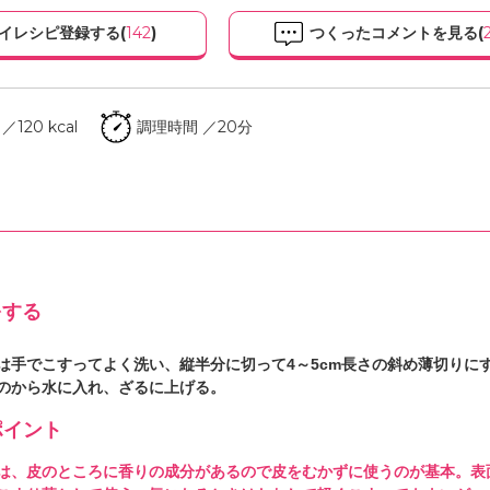
イレシピ登録する(
142
)
つくったコメントを見る(
120 kcal
調理時間 ／20分
をする
は手でこすってよく洗い、縦半分に切って4～5cm長さの斜め薄切りに
のから水に入れ、ざるに上げる。
イント
は、皮のところに香りの成分があるので皮をむかずに使うのが基本。表