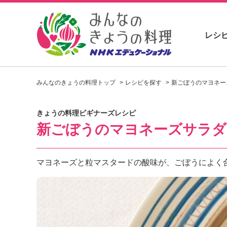
レシ
お
い
みんなのきょうの料理トップ
レシピを探す
新ごぼうのマヨネー
し
い
レ
きょうの料理ビギナーズレシピ
シ
新ごぼうのマヨネーズサラダ
ピ
を
見
つ
マヨネーズと粒マスタードの酸味が、ごぼうによく
け
よ
う
。
N
H