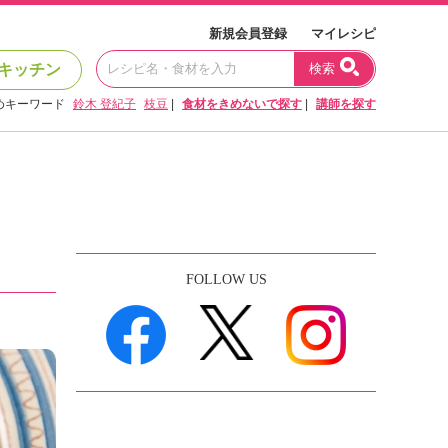
新規会員登録
マイレシピ
キッチン
検索
めキーワード
鈴木 登紀子
枝豆
|
食材をきめないで探す
|
講師を探す
FOLLOW US