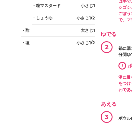
は手で
・粒マスタード
小さじ1
シゴシ
ごぼう
・しょうゆ
小さじ1/2
で、マ
・酢
大さじ1
ゆでる
・塩
小さじ1/2
2
鍋に湯
分間ゆ
!
ポ
湯に酢
をつけ
わであ
あえる
3
ボウル