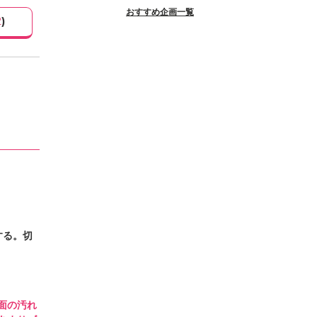
おすすめ企画一覧
2
)
する。切
面の汚れ