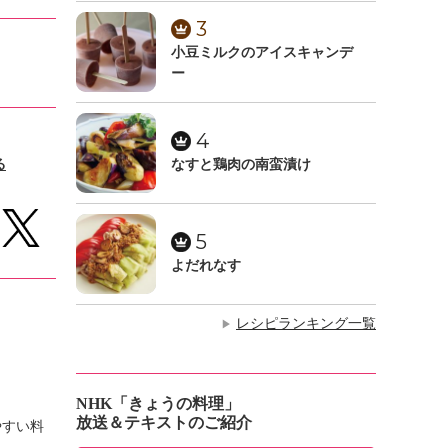
3
小豆ミルクのアイスキャンデ
ー
4
る
なすと鶏肉の南蛮漬け
5
よだれなす
レシピランキング一覧
▶
NHK「きょうの料理」
放送＆テキストのご紹介
やすい料