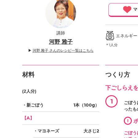
」
マ
講師
エネルギー ／
河野 雅子
＊1人分
▶
河野 雅子 さんのレシピ一覧はこちら
材料
つくり方
下ごしらえ
(2人分)
1
ごぼう
・新ごぼう
1本（100g）
ったも
【A】
!
ポ
・マヨネーズ
大さじ2
ごぼう