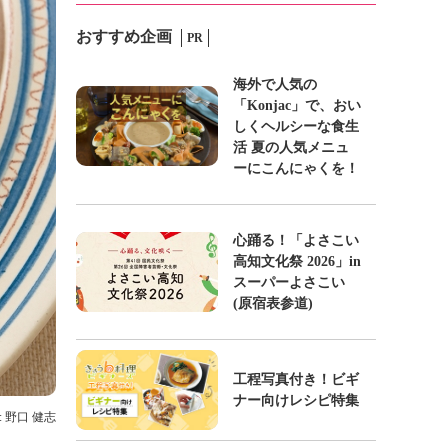
おすすめ企画
PR
海外で人気の
「Konjac」で、おい
しくヘルシーな食生
活 夏の人気メニュ
ーにこんにゃくを！
心踊る！「よさこい
高知文化祭 2026」in
スーパーよさこい
(原宿表参道)
工程写真付き！ビギ
ナー向けレシピ特集
: 野口 健志