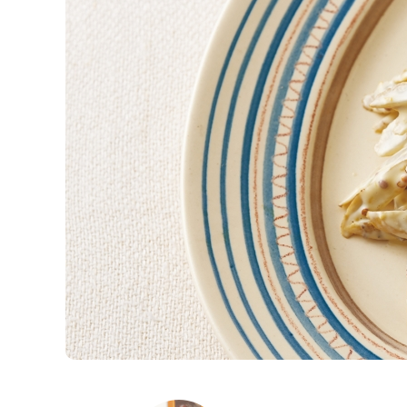
K
エ
デ
ュ
ケ
ー
シ
ョ
ナ
ル
「
み
ん
な
の
き
ょ
う
の
料
理