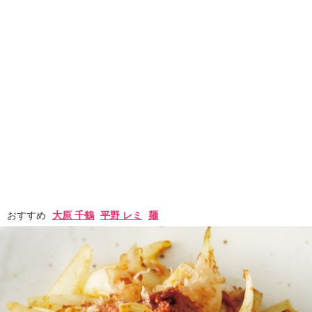
おすすめ
大原 千鶴
平野 レミ
麺