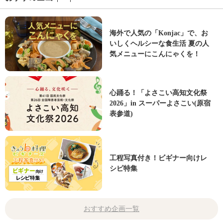
海外で人気の「Konjac」で、お
いしくヘルシーな食生活 夏の人
気メニューにこんにゃくを！
心踊る！「よさこい高知文化祭
2026」in スーパーよさこい(原宿
表参道)
工程写真付き！ビギナー向けレ
シピ特集
おすすめ企画一覧