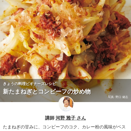
きょうの料理ビギナーズレシピ
新たまねぎとコンビーフの炒め物
写真: 野口 健志
講師
河野 雅子 さん
たまねぎの甘みに、コンビーフのコク、カレー粉の風味がベス