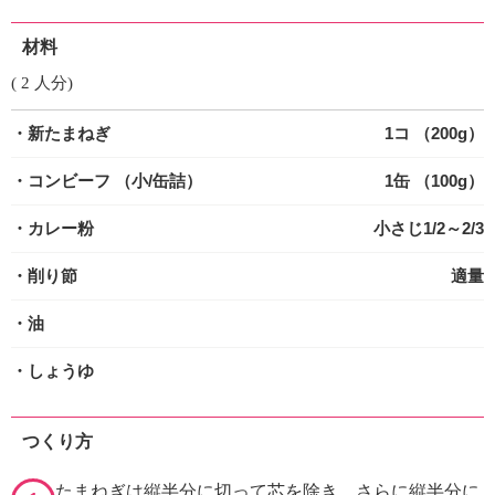
材料
( 2 人分)
・新たまねぎ
1コ （200g）
・コンビーフ
（小/缶詰）
1缶 （100g）
・カレー粉
小さじ1/2～2/3
・削り節
適量
・油
・しょうゆ
つくり方
たまねぎは縦半分に切って芯を除き、さらに縦半分に