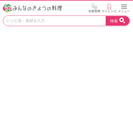
お
検索
い
し
い
レ
シ
ピ
を
見
つ
け
よ
う
。
N
H
K
エ
デ