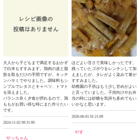
大人から子どもまで満足するおかず
ほどよい甘さで美味しかったです。
で白米もすすみます。鶏肉の皮と脂
残っていたゴボウをレンチンして加
肪を取るだけの手間ですが、キッチ
えましたが、タレがよく染みて箸が
ンハサミでやりました。調味料もシ
すすみました。
ンプルでレタスとキャベツ、トマト
幼稚園の子供はもう少し甘めがよい
を添えました。
と言っていました。子供向けやお弁
バランス良く夕食が摂れるので、鶏
当の時には砂糖を気持ち多めでもい
ももがお買い得な時にまた作りたい
いかなと思います。
です。
2020-06-01 01:21:09
2024-11-02 09:31:09
やす
やっちゃん