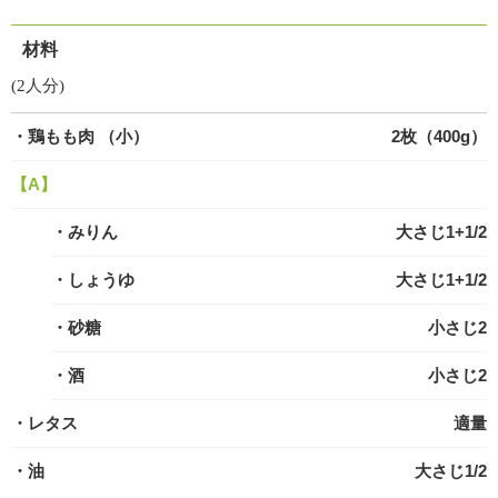
材料
(2人分)
・鶏もも肉
（小）
2枚（400g）
【A】
・みりん
大さじ1+1/2
・しょうゆ
大さじ1+1/2
・砂糖
小さじ2
・酒
小さじ2
・レタス
適量
・油
大さじ1/2