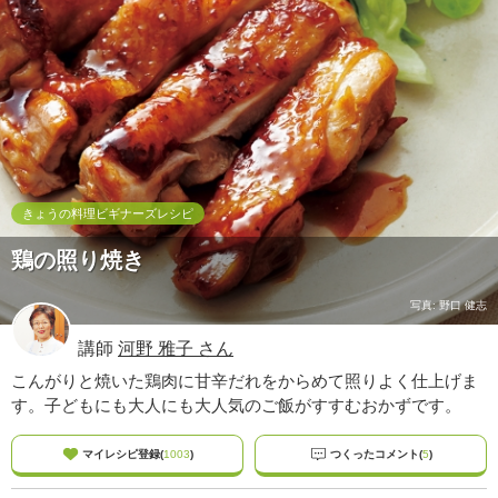
ュ
ケ
ー
シ
ョ
ナ
ル
「
み
ん
きょうの料理ビギナーズレシピ
な
鶏の照り焼き
の
き
ょ
写真: 野口 健志
う
講師
河野 雅子 さん
の
料
こんがりと焼いた鶏肉に甘辛だれをからめて照りよく仕上げま
理
す。子どもにも大人にも大人気のご飯がすすむおかずです。
」
マイレシピ登録(
1003
)
つくったコメント(
5
)