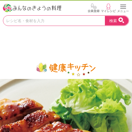
お
検索
い
し
い
レ
シ
ピ
を
見
つ
け
よ
う
。
N
H
K
エ
デ