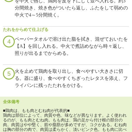
を中火で熱し、鶏肉を皮を下にして並べ入れる。約3
分間焼き、焼き色がついたら返し、ふたをして弱めの
中火で4～5分間焼く。
たれをからめて仕上げる
ペーパータオルで溶け出た脂を拭き、混ぜておいたを
4
【A】を回し入れる。中火で煮詰めながら時々返し、
照りが出るまでからめる。
火を止めて鶏肉を取り出し、食べやすい大きさに切
5
る。器に盛り、食べやすくちぎったレタスを添え、フ
ライパンに残ったたれをかける。
全体備考
■鶏肉は、もも肉とむね肉が代表的■
鶏肉は部位によって、肉質や色、味などが異なります。よく使われ
るのが、もも肉とむね肉。もも肉は、鶏の足から付け根の部分の
肉。肉質はやや堅く、筋や脂肪が多めですが、コクがある。むね肉
は胸の部分の肉で、肉質は柔らかく、淡いピンク色。もも肉に比べ