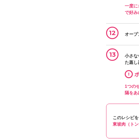
一度に
で好み
12
オーブ
13
小さな
た蒸し
!
ポ
1つの
隔をあ
このレシピを
東坡肉（トン