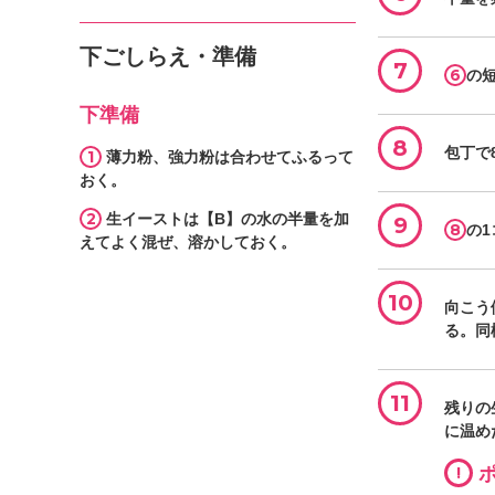
下ごしらえ・準備
7
6
の
下準備
8
包丁で
1
薄力粉、強力粉は合わせてふるって
おく。
2
生イーストは【B】の水の半量を加
9
8
の
えてよく混ぜ、溶かしておく。
10
向こう
る。同
11
残りの
に温め
!
ポ