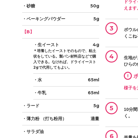
ドライ
・砂糖
50g
えます
・ベーキングパウダー
5g
3
ボウル
【B】
くこね
・生イースト
4g
＊培養したイーストそのもので、粘土
4
状をしている。製パン材料店などで購
生地が
入できる。なければ、ドライイースト
ひらの
2gで代用してもよい。
!
ポ
・水
65ml
様子を
・牛乳
65ml
・ラード
5g
5
10分
く。
・薄力粉
（打ち粉用）
適量
・サラダ油
6
半量を