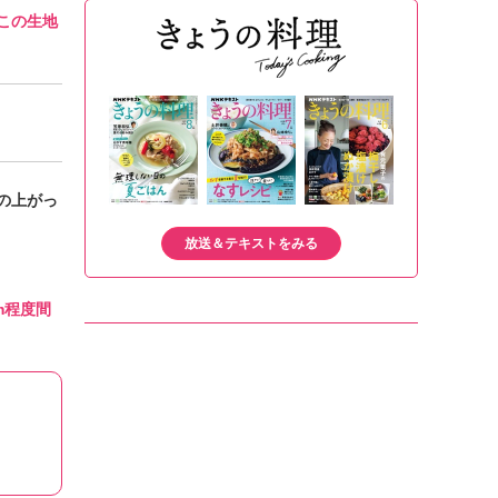
この生地
の上がっ
放送＆テキストをみる
m程度間