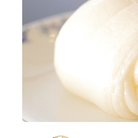
K
エ
デ
ュ
ケ
ー
シ
ョ
ナ
ル
「
み
ん
な
の
き
ょ
う
の
料
理