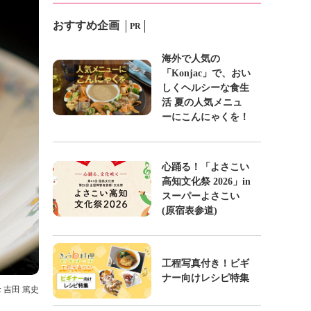
おすすめ企画
PR
海外で人気の
「Konjac」で、おい
しくヘルシーな食生
活 夏の人気メニュ
ーにこんにゃくを！
心踊る！「よさこい
高知文化祭 2026」in
スーパーよさこい
(原宿表参道)
工程写真付き！ビギ
ナー向けレシピ特集
: 吉田 篤史