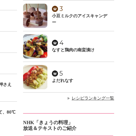
3
小豆ミルクのアイスキャンデ
ー
4
なすと鶏肉の南蛮漬け
5
よだれなす
押さえ
レシピランキング一覧
▶
、80℃
NHK「きょうの料理」
放送＆テキストのご紹介