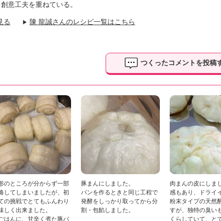
々創意工夫を重ねている。
見る
陳 龍誠さんのレシピ一覧はこちら
▶
つくったコメントを投稿
形のところが分からず一部
豚まんにしました。
肉まんの皮にしま
略してしまいましたが、初
パンを作るときと同じ工程で
感もあり、ドライ
ての挑戦でとてもふんわり
発酵をしっかり取ってから分
粉末タイプの天然
味しく出来ました。
割・包餡しました。
すが、独特の臭い
ごはんに、甘辛く煮た豚バ
くらしていて、と