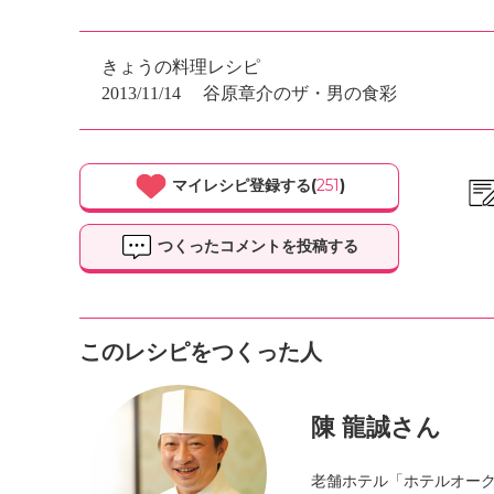
きょうの料理レシピ
2013/11/14
谷原章介のザ・男の食彩
マイレシピ登録する(
251
)
つくったコメントを投稿する
このレシピをつくった人
陳 龍誠さん
老舗ホテル「ホテルオー