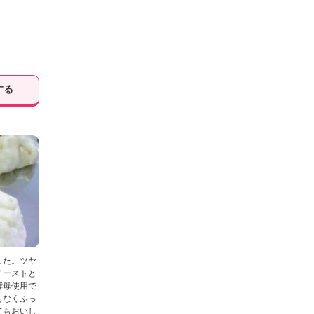
する
した。ツヤ
イーストと
酵母使用で
もなくふっ
てもおいし