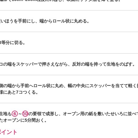
短いほうを手前にし、端からロール状に丸める。
8等分に切る。
1コの端をスケッパーで押さえながら、反対の端を持って生地をのばす。
側の端から手前へロール状に丸め、幅の中央にスケッパーを当てて軽く
様にあと7コつくる。
6
10
生地も
～
の要領で成形し、オーブン用の紙を敷いたせいろに並べて
たオーブンに5分間おく。
イント