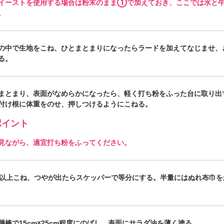
1
イーストを使用する場合は粉末のまま
で加えておき、ここでは水と
。
の中で生地をこね、ひとまとまりになったらラードを加えてなじませ、
る。
まとまり、表面がなめらかになったら、軽く打ち粉をふった台に取り出
付け根に体重をのせ、押しつけるようにこねる。
イント
見ながら、適宜打ち粉をふってください。
間以上こね、つやが出たらスケッパーで等分にする。半量にはぬれ布巾を
麺棒で15cm×25cm程度にのばし、表面にサラダ油を薄く塗る。