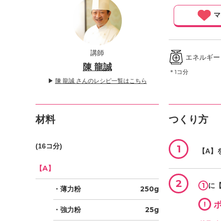
」
マ
講師
エネルギー ／
陳 龍誠
＊1コ分
▶
陳 龍誠 さんのレシピ一覧はこちら
材料
つくり方
(16コ分)
1
【A】
【A】
2
1
に
・薄力粉
250g
!
ポ
・強力粉
25g