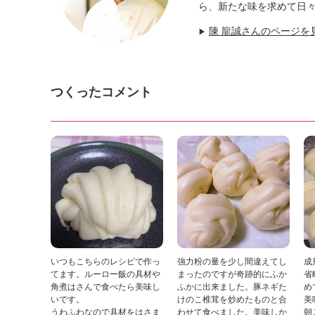
ら、新たな味を求めて日
陳 龍誠さんのページを
▶
つくったコメント
いつもこちらのレシピで作っ
強力粉の量を少し間違えてし
成
てます。ルーロー飯の具材や
まったのですが奇跡的にふか
省
角煮はさんで食べたら美味し
ふかに出来ました。豚ネギた
め
いです。
けのこ椎茸を炒めたものと合
美
うわふわなので具材をはさま
わせて食べました。美味しか
朝