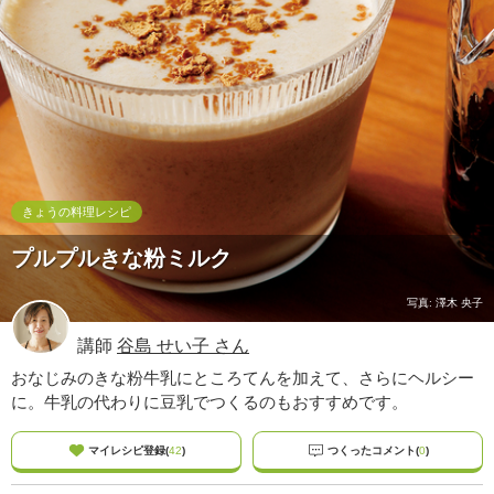
ュ
ケ
ー
シ
ョ
ナ
ル
「
み
ん
きょうの料理レシピ
な
プルプルきな粉ミルク
の
き
ょ
写真: 澤木 央子
う
講師
谷島 せい子 さん
の
料
おなじみのきな粉牛乳にところてんを加えて、さらにヘルシー
理
に。牛乳の代わりに豆乳でつくるのもおすすめです。
」
マイレシピ登録(
42
)
つくったコメント(
0
)