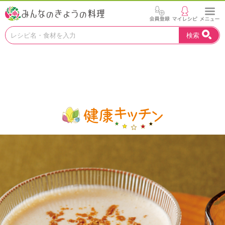
お
検索
い
し
い
レ
シ
ピ
を
見
つ
け
よ
う
。
N
H
K
エ
デ