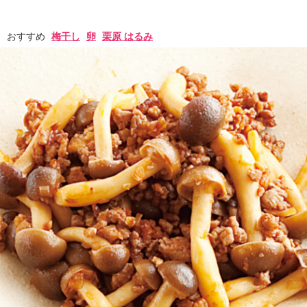
おすすめ
梅干し
卵
栗原 はるみ