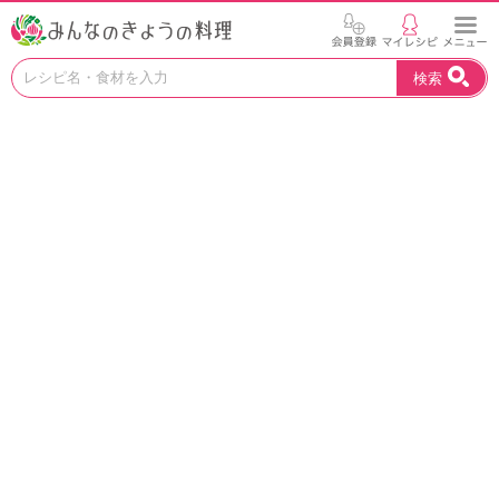
お
検索
い
し
い
レ
シ
ピ
を
見
つ
け
よ
う
。
N
H
K
エ
デ