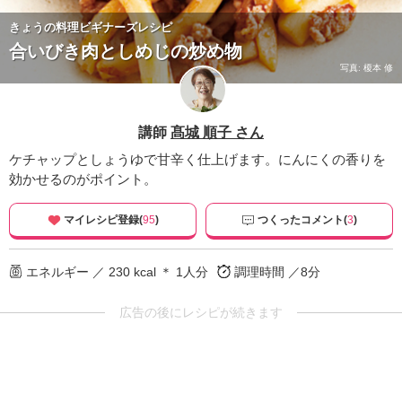
きょうの料理ビギナーズレシピ
合いびき肉としめじの炒め物
写真: 榎本 修
講師
髙城 順子 さん
ケチャップとしょうゆで甘辛く仕上げます。にんにくの香りを
効かせるのがポイント。
マイレシピ登録(
95
)
つくったコメント(
3
)
エネルギー ／ 230 kcal ＊ 1人分
調理時間 ／8分
広告の後にレシピが続きます