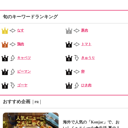
旬のキーワードランキング
なす
豚肉
1
2
鶏肉
トマト
3
4
キャベツ
きゅうり
5
6
ピーマン
卵
7
8
ゴーヤ
ひき肉
9
10
おすすめ企画
PR
海外で人気の「Konjac」で、お