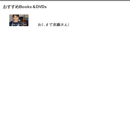
おすすめBooks＆DVDs
おしえて志麻さん!
お助けレシピ100
大原千鶴の
ひとり分ごはん
元気なシニアの野菜たっぷり
たんぱく質も 2品献立
これならできる!
ハツ江おばあちゃんの人気お弁当