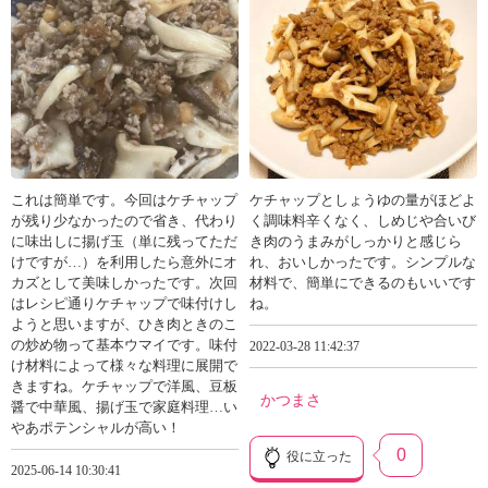
これは簡単です。今回はケチャップ
ケチャップとしょうゆの量がほどよ
が残り少なかったので省き、代わり
く調味料辛くなく、しめじや合いび
に味出しに揚げ玉（単に残ってただ
き肉のうまみがしっかりと感じら
けですが…）を利用したら意外にオ
れ、おいしかったです。シンプルな
カズとして美味しかったです。次回
材料で、簡単にできるのもいいです
はレシピ通りケチャップで味付けし
ね。
ようと思いますが、ひき肉ときのこ
の炒め物って基本ウマイです。味付
2022-03-28 11:42:37
け材料によって様々な料理に展開で
きますね。ケチャップで洋風、豆板
かつまさ
醤で中華風、揚げ玉で家庭料理…い
やあポテンシャルが高い！
0
役に立った
2025-06-14 10:30:41