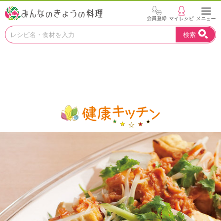
お
検索
い
し
い
レ
シ
ピ
を
見
つ
け
よ
う
。
N
H
K
エ
デ