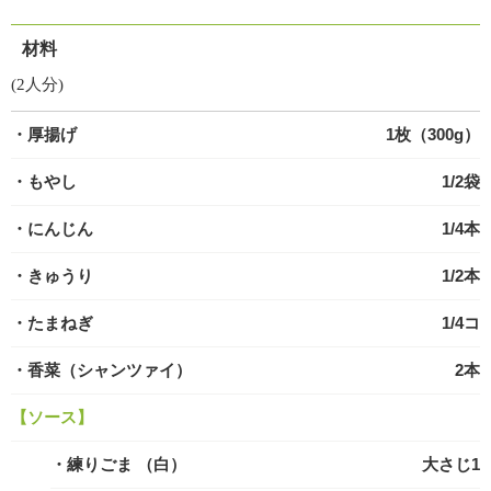
材料
(2人分)
・厚揚げ
1枚（300g）
・もやし
1/2袋
・にんじん
1/4本
・きゅうり
1/2本
・たまねぎ
1/4コ
・香菜（シャンツァイ）
2本
【ソース】
・練りごま
（白）
大さじ1