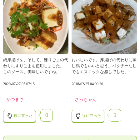
絹厚揚げを、そして、練りごまの代
おいしいです。厚揚げの代わりに蒸
わりにすりごまを使用しました。
し鶏でもいいと思う。パクチーなし
このソース、美味しいですね。
でもエスニックな感じでした。
2020-07-27 05:07:15
2018-02-25 04:09:30
かつまさ
さっちゃん
0
1
役に立った
役に立った