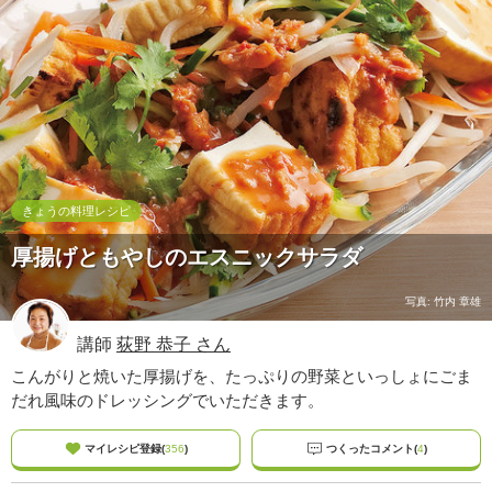
ュ
ケ
ー
シ
ョ
ナ
ル
「
み
ん
きょうの料理レシピ
な
厚揚げともやしのエスニックサラダ
の
き
ょ
写真: 竹内 章雄
う
講師
荻野 恭子 さん
の
料
こんがりと焼いた厚揚げを、たっぷりの野菜といっしょにごま
理
だれ風味のドレッシングでいただきます。
」
マイレシピ登録(
356
)
つくったコメント(
4
)