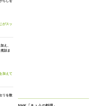
がらしを
じがスッ
を加え、
に煮詰ま
を加えて
セリを散
NHK「きょうの料理」