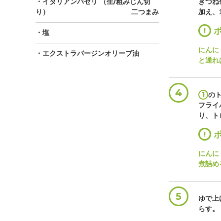
・イタリアンパセリ
（生/粗みじん切
きつね
り）
二つまみ
加え、
!
ポ
・塩
にんに
・エクストラバージンオリーブ油
と通れ
4
1
の
フライ
り、ト
!
ポ
にんに
煮詰め
5
ゆで上
らす。