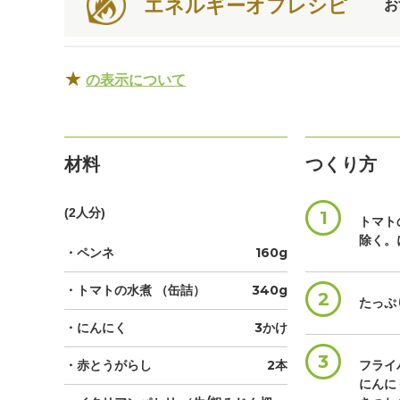
エネルギーオフレシピ
お
★
の表示について
材料
つくり方
(2人分)
1
トマト
除く。
・ペンネ
160g
・トマトの水煮
（缶詰）
340g
2
たっぷ
・にんにく
3かけ
3
・赤とうがらし
2本
フライ
にんに