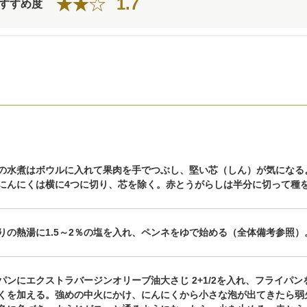
1.7
すすめ度
の水煮はボウルに入れて果肉を手でつぶし、堅い芯（しん）が気になる
にんにくは横に4つに切り、芯を除く。赤とうがらしは半分に切って種
りの熱湯に1.5～2％の塩を入れ、ペンネをゆで始める（全体備考参照）
パンにエクストラバージンオリーブ油大さじ 2+1/2を入れ、フライパン
くを加える。強めの中火にかけ、にんにくから小さな泡が出てきたら弱