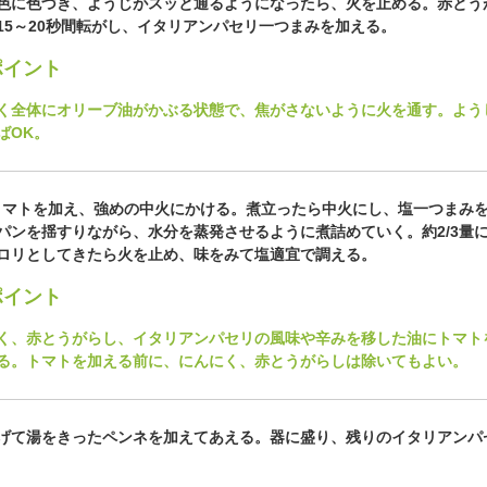
色に色づき、ようじがスッと通るようになったら、火を止める。赤とう
15～20秒間転がし、イタリアンパセリ一つまみを加える。
イント
く全体にオリーブ油がかぶる状態で、焦がさないように火を通す。よう
ばOK。
トマトを加え、強めの中火にかける。煮立ったら中火にし、塩一つまみ
パンを揺すりながら、水分を蒸発させるように煮詰めていく。約2/3量
ロリとしてきたら火を止め、味をみて塩適宜で調える。
イント
く、赤とうがらし、イタリアンパセリの風味や辛みを移した油にトマト
る。トマトを加える前に、にんにく、赤とうがらしは除いてもよい。
げて湯をきったペンネを加えてあえる。器に盛り、残りのイタリアンパ