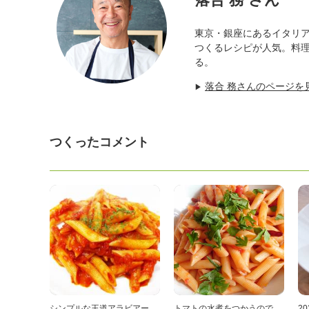
東京・銀座にあるイタリ
つくるレシピが人気。料
る。
落合 務さんのページを
▶
つくったコメント
シンプルな王道アラビアー
トマトの水煮をつかうので、
20