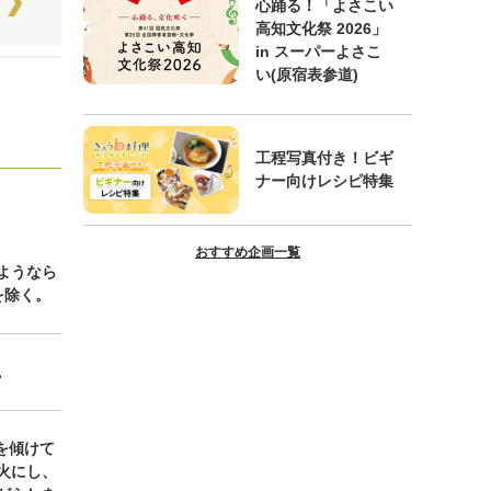
心踊る！「よさこい
高知文化祭 2026」
in スーパーよさこ
い(原宿表参道)
工程写真付き！ビギ
ナー向けレシピ特集
おすすめ企画一覧
ようなら
を除く。
。
を傾けて
火にし、