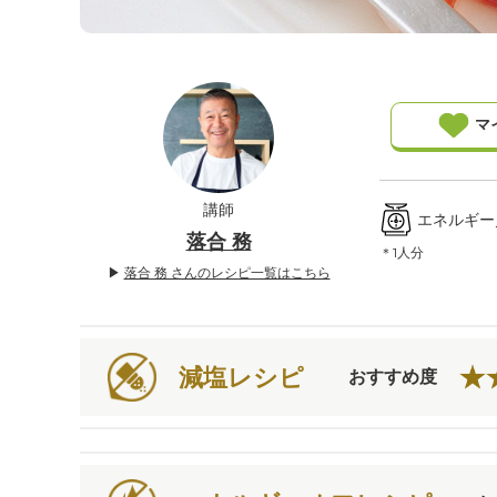
」
マ
講師
エネルギー／4
落合 務
＊1人分
▶
落合 務 さんのレシピ一覧はこちら
減塩レシピ
おすすめ度