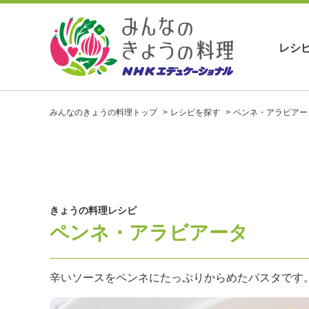
レシ
お
い
みんなのきょうの料理トップ
レシピを探す
ペンネ・アラビアー
し
い
レ
シ
ピ
を
見
きょうの料理レシピ
つ
ペンネ・アラビアータ
け
よ
う
。
辛いソースをペンネにたっぷりからめたパスタです
N
H