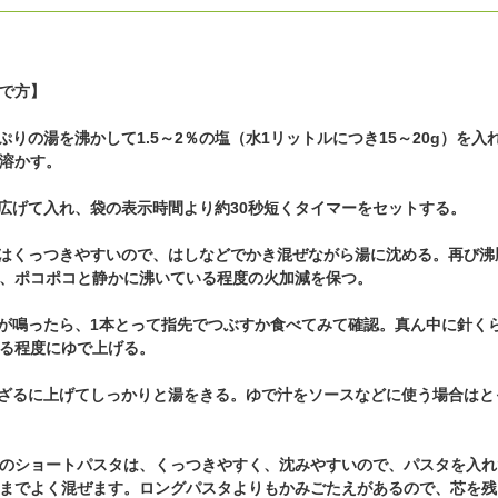
で方】
っぷりの湯を沸かして1.5～2％の塩（水1リットルにつき15～20g）を入
溶かす。
を広げて入れ、袋の表示時間より約30秒短くタイマーをセットする。
めはくっつきやすいので、はしなどでかき混ぜながら湯に沈める。再び沸
、ポコポコと静かに沸いている程度の火加減を保つ。
ーが鳴ったら、1本とって指先でつぶすか食べてみて確認。真ん中に針く
る程度にゆで上げる。
をざるに上げてしっかりと湯をきる。ゆで汁をソースなどに使う場合はと
のショートパスタは、くっつきやすく、沈みやすいので、パスタを入れ
までよく混ぜます。ロングパスタよりもかみごたえがあるので、芯を残