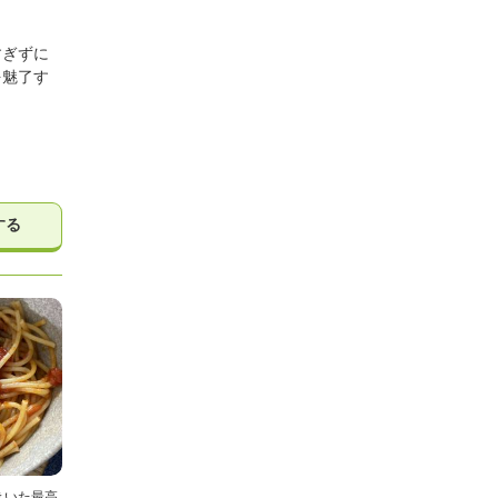
すぎずに
を魅了す
する
きいた最高