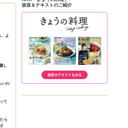
放送＆テキストのご紹介
れ、よ
騰し
放送＆テキストをみる
らいの
って
たら
さ