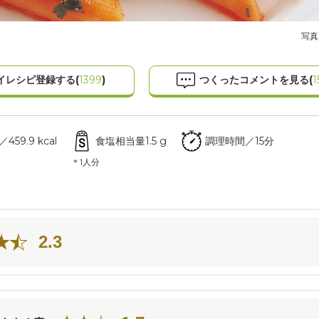
写真
イレシピ登録する(
1399
)
つくったコメントを見る(
1
59.9 kcal
食塩相当量1.5 g
調理時間／15分
＊1人分
2.3