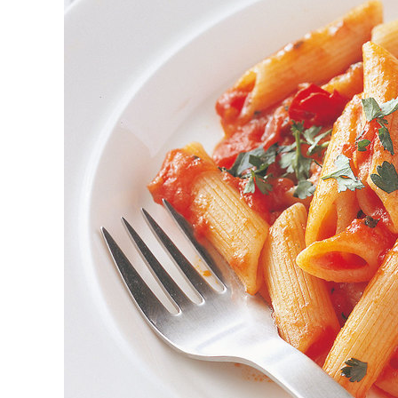
K
エ
デ
ュ
ケ
ー
シ
ョ
ナ
ル
「
み
ん
な
の
き
ょ
う
の
料
理