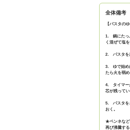
全体備考
【パスタのゆ
1. 鍋にた
く混ぜて塩を
2. パスタ
3. ゆで始
たら火を弱め
4. タイマ
芯が残ってい
5. パスタ
おく。
★ペンネなど
再び沸騰する