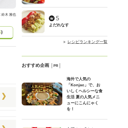
: 鈴木 雅也
5
よだれなす
5
)
レシピランキング一覧
▶
おすすめ企画
PR
海外で人気の
「Konjac」で、お
いしくヘルシーな食
生活 夏の人気メニ
ューにこんにゃく
を！