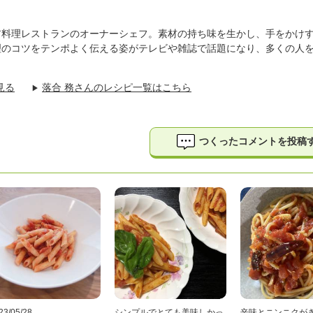
ア料理レストランのオーナーシェフ。素材の持ち味を生かし、手をかけ
理のコツをテンポよく伝える姿がテレビや雑誌で話題になり、多くの人
見る
落合 務さんのレシピ一覧はこちら
▶
つくったコメントを投稿
23/05/28
シンプルでとても美味しかっ
辛味とニンニクが