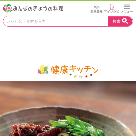
お
検索
い
し
い
レ
シ
ピ
を
見
つ
け
よ
う
。
N
H
K
エ
デ