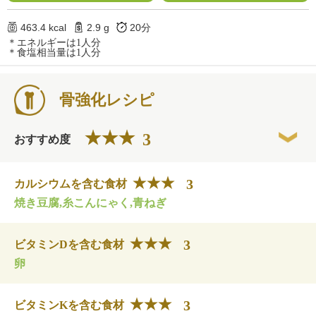
463.4 kcal
2.9 g
20分
＊エネルギーは1人分
＊食塩相当量は1人分
骨強化レシピ
3
おすすめ度
3
カルシウムを含む食材
焼き豆腐,糸こんにゃく,青ねぎ
3
ビタミンDを含む食材
卵
3
ビタミンKを含む食材