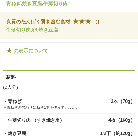
青ねぎ,焼き豆腐,牛薄切り肉
3
良質のたんぱく質を含む食材
牛薄切り肉,卵,焼き豆腐
★
の表示について
材料
(2人分)
・青ねぎ
2本（70g）
＊青ねぎの代わりにねぎ1本を使ってもよい。
・牛薄切り肉
（すき焼き用）
4枚（160g）
・焼き豆腐
1/2丁（約120g）