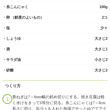
・糸こんにゃく
100g
・卵
（鮮度のよいもの）
2コ
・塩
少々
・しょうゆ
大さじ2
・酒
大さじ1
・サラダ油
小さじ2
・砂糖
大さじ2
つくり方
青ねぎは7～8mm幅の斜め切りにする。焼き豆腐は軽
1
く水けをきって6等分に切る。糸こんにゃくは7～8cm
長さに切り、塩少々を入れた熱湯でサッとゆでてアク