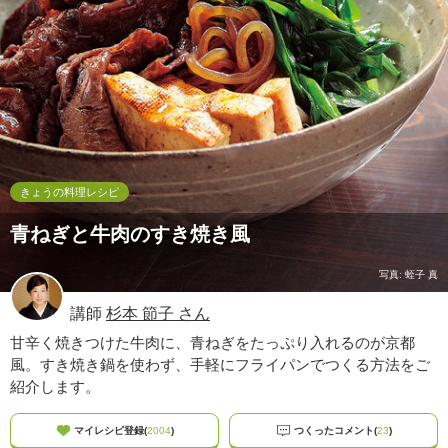
ュ
ケ
ー
シ
ョ
ナ
ル
「
み
ん
きょうの料理レシピ
な
青ねぎと牛肉のすき焼き風
の
き
ょ
写真: 蛭子 真
う
講師
杉本 節子 さん
の
料
甘辛く焼きつけた牛肉に、青ねぎをたっぷり入れるのが京都
理
風。すき焼き鍋を使わず、手軽にフライパンでつくる方法をご
」
紹介します。
マイレシピ登録(
2004
)
つくったコメント(
23
)