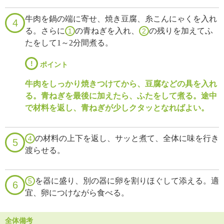
牛肉を鍋の端に寄せ、焼き豆腐、糸こんにゃくを入れ
4
る。さらに
の青ねぎを入れ、
の残りを加えてふ
1
2
たをして1～2分間煮る。
!
ポイント
牛肉をしっかり焼きつけてから、豆腐などの具を入れ
る。青ねぎを最後に加えたら、ふたをして煮る。途中
で材料を返し、青ねぎが少しクタッとなればよい。
の材料の上下を返し、サッと煮て、全体に味を行き
4
5
渡らせる。
を器に盛り、別の器に卵を割りほぐして添える。適
5
6
宜、卵につけながら食べる。
全体備考