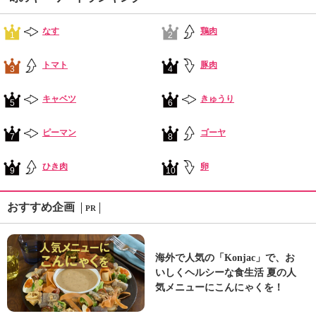
なす
鶏肉
1
2
トマト
豚肉
3
4
キャベツ
きゅうり
5
6
ピーマン
ゴーヤ
7
8
ひき肉
卵
9
10
おすすめ企画
PR
海外で人気の「Konjac」で、お
いしくヘルシーな食生活 夏の人
気メニューにこんにゃくを！