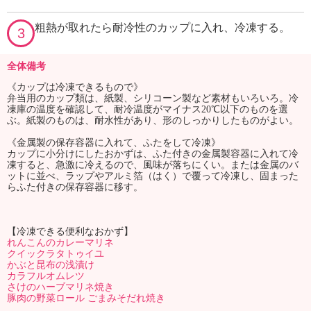
粗熱が取れたら耐冷性のカップに入れ、冷凍する。
3
全体備考
《カップは冷凍できるもので》
弁当用のカップ類は、紙製、シリコーン製など素材もいろいろ。冷
凍庫の温度を確認して、耐冷温度がマイナス20℃以下のものを選
ぶ。紙製のものは、耐水性があり、形のしっかりしたものがよい。
《金属製の保存容器に入れて、ふたをして冷凍》
カップに小分けにしたおかずは、ふた付きの金属製容器に入れて冷
凍すると、急激に冷えるので、風味が落ちにくい。または金属のバ
ットに並べ、ラップやアルミ箔（はく）で覆って冷凍し、固まった
らふた付きの保存容器に移す。
【冷凍できる便利なおかず】
れんこんのカレーマリネ
クイックラタトゥイユ
かぶと昆布の浅漬け
カラフルオムレツ
さけのハーブマリネ焼き
豚肉の野菜ロール ごまみそだれ焼き