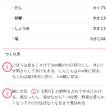
・だし
カップ1
・砂糖
大さじ2
・しょうゆ
大さじ1
・塩
小さじ1/2
つくり方
ごぼうは皮をこそげて5mm幅の小口切りにし、水に5
1
分間さらして水けをきる。にんじんは1cm角に切る。
ちくわは縦4等分に切り、1cm幅に切る。
鍋に大豆、
と【煮汁】の材料を入れて中火にかけ
1
2
る。煮立ったら、混ぜながら7～8分間、野菜が柔らか
くなって汁けがほぼなくなるまで煮詰める。