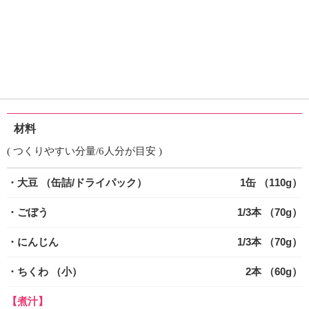
材料
( つくりやすい分量/6人分が目安 )
・大豆
（缶詰/ドライパック）
1缶 （110g）
・ごぼう
1/3本 （70g）
・にんじん
1/3本 （70g）
・ちくわ
（小）
2本 （60g）
【煮汁】