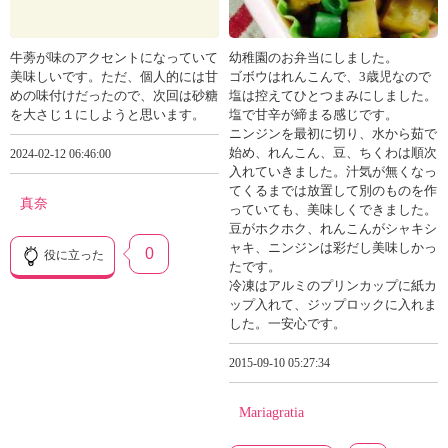
牛蒡が味のアクセントになっていて
幼稚園のお弁当にしました。
美味しいです。ただ、個人的には甘
ゴボウはれんこんで、3歳児なので
めの味付けだったので、次回は砂糖
塩は控えてひとつまみにしました。
を大さじ１にしようと思います。
塩で甘辛が締まる感じです。
ニンジンを最初に切り、水から茹で
始め、れんこん、豆、ちくわは順次
2024-02-12 06:46:00
入れていきました。汁気が無くなっ
てくるまでは放置して別のものを作
真奈
っていても、美味しくできました。
豆がホクホク、れんこんがシャキシ
ャキ、ニンジンは彩だし美味しかっ
0
役に立った
たです。
冷凍はアルミのプリンカップに紙カ
ップ入れて、ジップロックに入れま
した。一安心です。
2015-09-10 05:27:34
Mariagratia