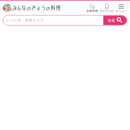
お
検索
い
し
い
レ
シ
ピ
を
見
つ
け
よ
う
。
N
H
K
エ
デ