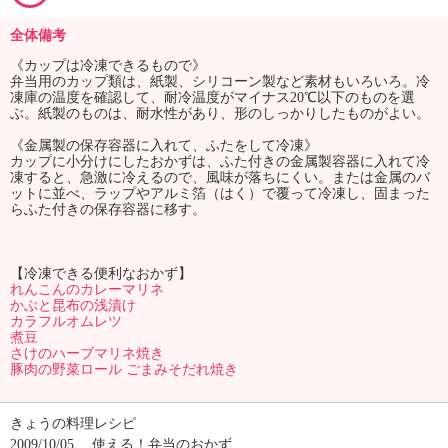
全体備考
《カップは冷凍できるもので》
弁当用のカップ類は、紙製、シリコーン製など素材もいろいろ。冷
凍庫の温度を確認して、耐冷温度がマイナス20℃以下のものを選
ぶ。紙製のものは、耐水性があり、形のしっかりしたものがよい。
《金属製の保存容器に入れて、ふたをして冷凍》
カップに小分けにしたおかずは、ふた付きの金属製容器に入れて冷
凍すると、急激に冷えるので、風味が落ちにくい。または金属のバ
ットに並べ、ラップやアルミ箔（はく）で覆って冷凍し、固まった
らふた付きの保存容器に移す。
【冷凍できる便利なおかず】
れんこんのカレーマリネ
かぶと昆布の浅漬け
カラフルオムレツ
煮豆
さけのハーブマリネ焼き
豚肉の野菜ロール ごまみそだれ焼き
きょうの料理レシピ
2009/10/05
使える！弁当のおかず