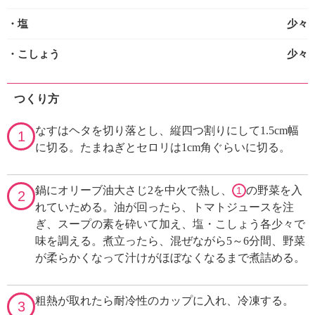
・塩
少々
・こしょう
少々
つくり方
なすはヘタを切り落とし、縦四つ割りにして1.5cm幅
1
に切る。たまねぎとセロリは1cm角ぐらいに切る。
鍋にオリーブ油大さじ2を中火で熱し、
の野菜を入
1
2
れていためる。油が回ったら、トマトジュースを注
ぎ、スープの素を砕いて加え、塩・こしょう各少々で
味を調える。煮立ったら、混ぜながら5～6分間、野菜
が柔らかくなって汁けがほぼなくなるまで煮詰める。
粗熱が取れたら耐冷性のカップに入れ、冷凍する。
3