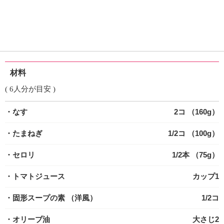
材料
( 6人分が目安 )
・なす
2コ （160g）
・たまねぎ
1/2コ （100g）
・セロリ
1/2本 （75g）
・トマトジュース
カップ1
・固形スープの素
（洋風）
1/2コ
・オリーブ油
大さじ2