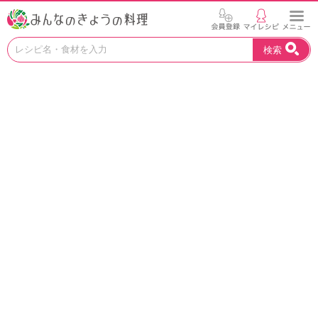
お
検索
い
し
い
レ
シ
ピ
を
見
つ
け
よ
う
。
N
H
K
エ
デ