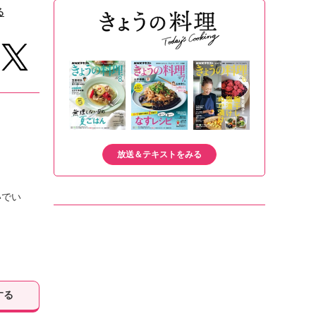
る
放送＆テキストをみる
いでい
する