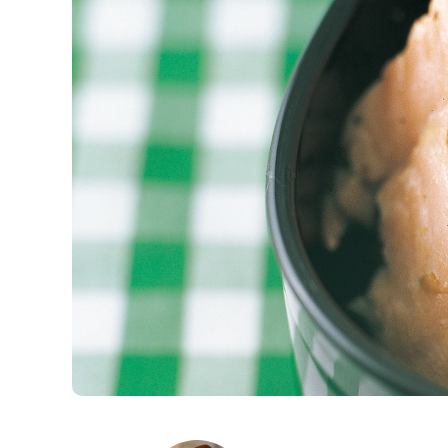
K
エ
デ
ュ
ケ
ー
シ
ョ
ナ
ル
「
み
ん
な
の
き
ょ
う
の
料
理