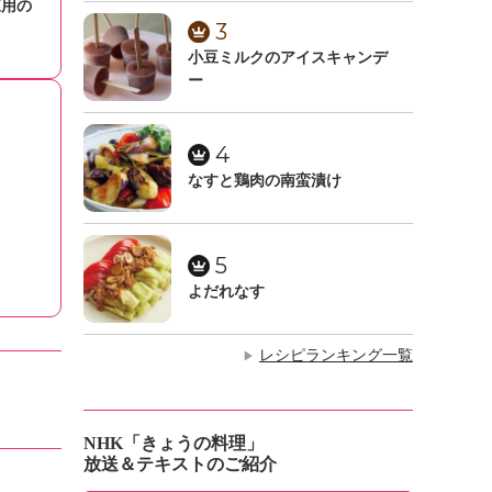
凍用の
3
小豆ミルクのアイスキャンデ
ー
4
なすと鶏肉の南蛮漬け
5
よだれなす
レシピランキング一覧
▶
NHK「きょうの料理」
放送＆テキストのご紹介