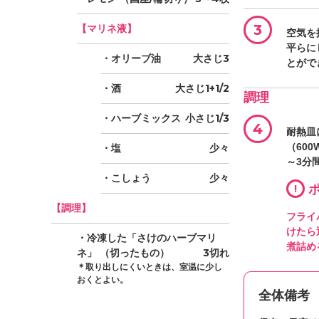
3
【マリネ液】
空気を
平らに
・オリーブ油
大さじ3
とがで
・酒
大さじ1+1/2
調理
・ハーブミックス
小さじ1/3
4
耐熱皿
（60
・塩
少々
～3分
・こしょう
少々
!
ポ
【調理】
フライ
けたら
・冷凍した「さけのハーブマリ
煮詰め
ネ」
（切ったもの）
3切れ
＊取り出しにくいときは、室温に少し
おくとよい。
全体備考