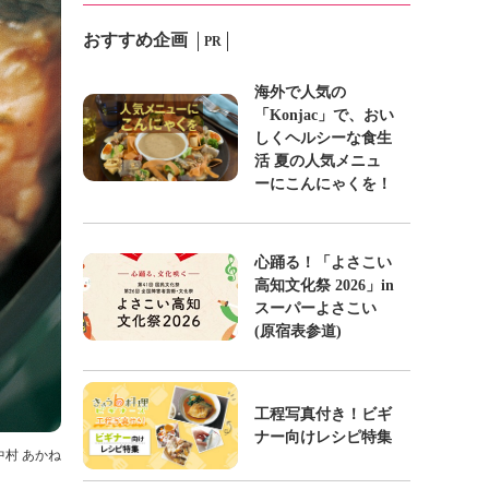
おすすめ企画
PR
海外で人気の
「Konjac」で、おい
しくヘルシーな食生
活 夏の人気メニュ
ーにこんにゃくを！
心踊る！「よさこい
高知文化祭 2026」in
スーパーよさこい
(原宿表参道)
工程写真付き！ビギ
ナー向けレシピ特集
 中村 あかね