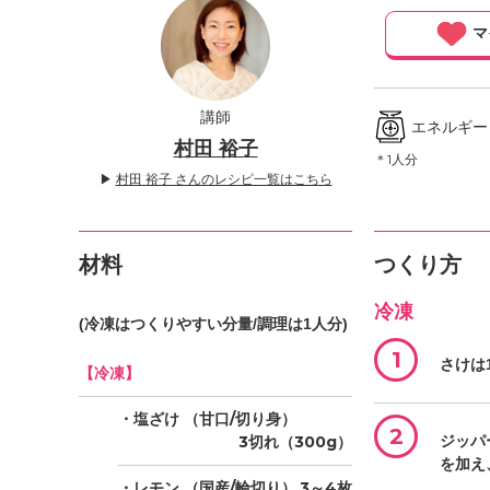
」
マ
講師
エネルギー ／
村田 裕子
＊1人分
▶
村田 裕子 さんのレシピ一覧はこちら
材料
つくり方
冷凍
(冷凍はつくりやすい分量/調理は1人分)
1
さけは
【冷凍】
・塩ざけ
（甘口/切り身）
2
3切れ（300g）
ジッパ
を加え
・レモン
（国産/輪切り）
3～4枚