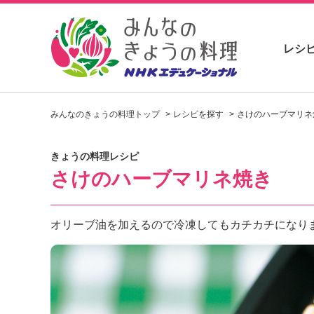
レシ
お
い
みんなのきょうの料理トップ
レシピを探す
さけのハーブマリネ
し
い
レ
きょうの料理レシピ
シ
さけのハーブマリネ焼き
ピ
を
見
つ
オリーブ油を加えるので冷凍してもカチカチになり
け
よ
う
。
N
H