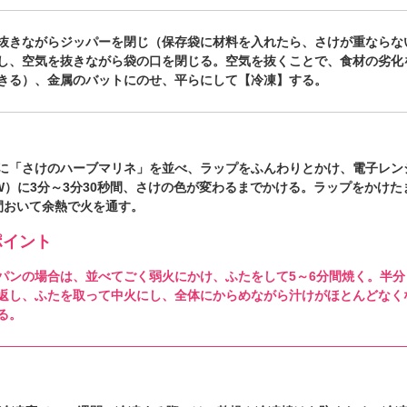
抜きながらジッパーを閉じ（保存袋に材料を入れたら、さけが重ならな
し、空気を抜きながら袋の口を閉じる。空気を抜くことで、食材の劣化
きる）、金属のバットにのせ、平らにして【冷凍】する。
に「さけのハーブマリネ」を並べ、ラップをふんわりとかけ、電子レン
0W）に3分～3分30秒間、さけの色が変わるまでかける。ラップをかけた
間おいて余熱で火を通す。
イント
パンの場合は、並べてごく弱火にかけ、ふたをして5～6分間焼く。半分
返し、ふたを取って中火にし、全体にからめながら汁けがほとんどなく
る。