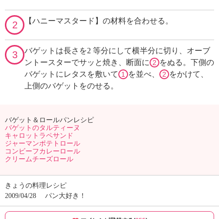
【ハニーマスタード】の材料を合わせる。
2
バゲットは長さを2 等分にして横半分に切り、オーブ
3
ントースターでサッと焼き、断面に
をぬる。下側の
2
バゲットにレタスを敷いて
を並べ、
をかけて、
1
2
上側のバゲットをのせる。
バゲット＆ロールパンレシピ
バゲットのタルティーヌ
キャロットラペサンド
ジャーマンポテトロール
コンビーフカレーロール
クリームチーズロール
きょうの料理レシピ
2009/04/28
パン大好き！