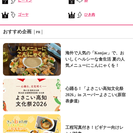
ピーマン
卵
7
8
ゴーヤ
ひき肉
9
10
おすすめ企画
PR
海外で人気の「Konjac」で、お
いしくヘルシーな食生活 夏の人
気メニューにこんにゃくを！
心踊る！「よさこい高知文化祭
2026」in スーパーよさこい(原宿
表参道)
工程写真付き！ビギナー向けレ