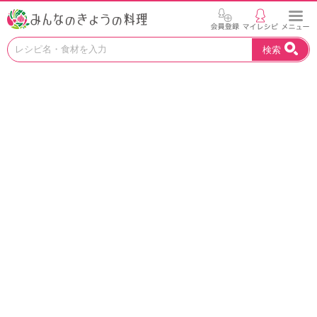
お
検索
い
し
い
レ
シ
ピ
を
見
つ
け
よ
う
。
N
H
K
エ
デ