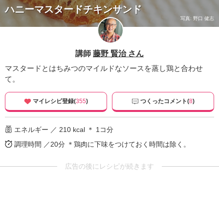
ハニーマスタードチキンサンド
写真: 野口 健志
講師
藤野 賢治 さん
マスタードとはちみつのマイルドなソースを蒸し鶏と合わせ
て。
マイレシピ登録(
355
)
つくったコメント(
8
)
エネルギー ／ 210 kcal ＊ 1コ分
調理時間 ／20分
＊鶏肉に下味をつけておく時間は除く。
広告の後にレシピが続きます