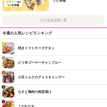
シピ特集
おすすめ企画一覧
今週の人気レシピランキング
1
焼きトマトチーズチキン
2
ピリ辛ゴーヤーチャンプルー
3
小豆ミルクのアイスキャンデー
4
なすと鶏肉の南蛮漬け
5
よだれなす