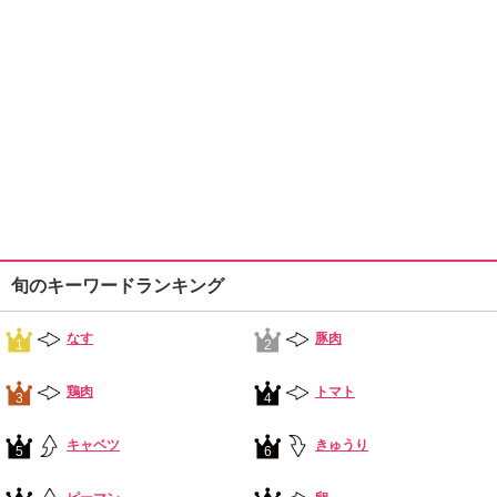
旬のキーワードランキング
なす
豚肉
1
2
鶏肉
トマト
3
4
キャベツ
きゅうり
5
6