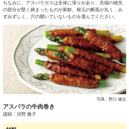
ュ
ちなみに、アスパラガスは全体に張りがあり、先端の穂先
ケ
の部分が堅く締まったものが新鮮。根元の断面が丸く、み
ー
ずみずしく、穴の開いていないものを選んでください。
シ
ョ
ナ
ル
「
み
ん
な
の
き
ょ
う
の
料
写真：野口 健志
理
アスパラの牛肉巻き
」
講師：
河野 雅子