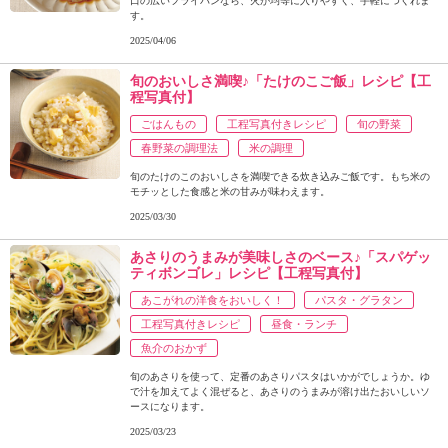
口の広いフライパンなら、火が均等に入りやすく、手軽につくれま
す。
2025/04/06
旬のおいしさ満喫♪「たけのこご飯」レシピ【工
程写真付】
ごはんもの
工程写真付きレシピ
旬の野菜
春野菜の調理法
米の調理
旬のたけのこのおいしさを満喫できる炊き込みご飯です。もち米の
モチッとした食感と米の甘みが味わえます。
2025/03/30
あさりのうまみが美味しさのベース♪「スパゲッ
ティボンゴレ」レシピ【工程写真付】
あこがれの洋食をおいしく！
パスタ・グラタン
工程写真付きレシピ
昼食・ランチ
魚介のおかず
旬のあさりを使って、定番のあさりパスタはいかがでしょうか。ゆ
で汁を加えてよく混ぜると、あさりのうまみが溶け出たおいしいソ
ースになります。
2025/03/23