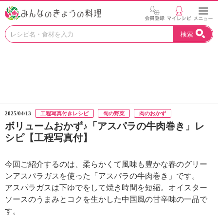
お
検索
い
し
い
レ
シ
ピ
を
見
2025/04/13
工程写真付きレシピ
旬の野菜
肉のおかず
つ
ボリュームおかず♪「アスパラの牛肉巻き」レ
け
シピ【工程写真付】
よ
う
。
今回ご紹介するのは、柔らかくて風味も豊かな春のグリー
N
ンアスパラガスを使った「アスパラの牛肉巻き」です。
H
アスパラガスは下ゆでをして焼き時間を短縮。オイスター
K
ソースのうまみとコクを生かした中国風の甘辛味の一品で
エ
デ
す。