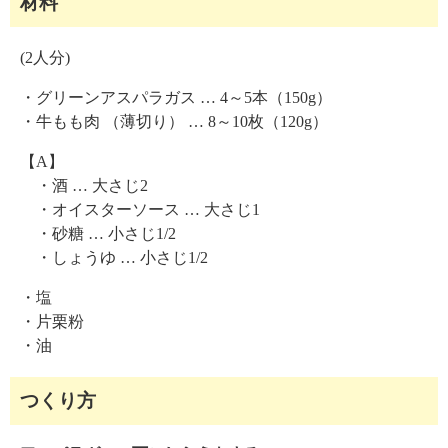
材料
(2人分)
・グリーンアスパラガス … 4～5本（150g）
・牛もも肉 （薄切り） … 8～10枚（120g）
【A】
・酒 … 大さじ2
・オイスターソース … 大さじ1
・砂糖 … 小さじ1/2
・しょうゆ … 小さじ1/2
・塩
・片栗粉
・油
つくり方