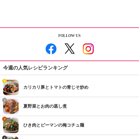
FOLLOW US
今週の人気レシピランキング
1
カリカリ豚とトマトの青じそ炒め
2
夏野菜とお肉の蒸し煮
3
ひき肉とピーマンの梅コチュ麺
4