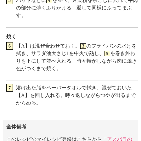
バットなどに
を並べ、片栗粉を茶こしに入れて牛肉
4
の部分に薄くふりかける。返して同様にふってまぶ
す。
焼く
【A】は混ぜ合わせておく。
のフライパンの水けを
3
拭き、サラダ油大さじ1を中火で熱し、
を巻き終わ
5
りを下にして並べ入れる。時々転がしながら肉に焼き
色がつくまで焼く。
溶け出た脂をペーパータオルで拭き、混ぜておいた
【A】を回し入れる。時々返しながらつやが出るまで
からめる。
全体備考
このレシピのマイレシピ登録はこちらから
「アスパラの