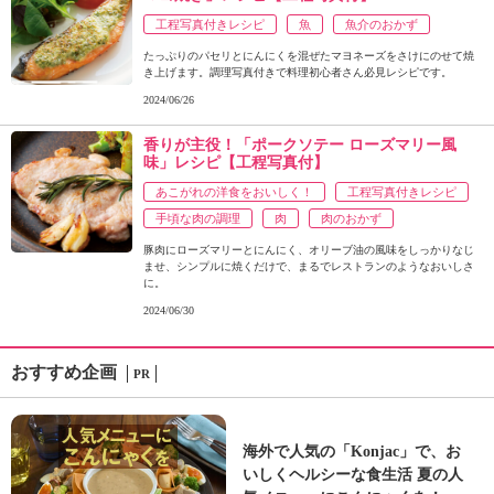
工程写真付きレシピ
魚
魚介のおかず
たっぷりのパセリとにんにくを混ぜたマヨネーズをさけにのせて焼
き上げます。調理写真付きで料理初心者さん必見レシピです。
2024/06/26
香りが主役！「ポークソテー ローズマリー風
味」レシピ【工程写真付】
あこがれの洋食をおいしく！
工程写真付きレシピ
手頃な肉の調理
肉
肉のおかず
豚肉にローズマリーとにんにく、オリーブ油の風味をしっかりなじ
ませ、シンプルに焼くだけで、まるでレストランのようなおいしさ
に。
2024/06/30
おすすめ企画
PR
海外で人気の「Konjac」で、お
いしくヘルシーな食生活 夏の人