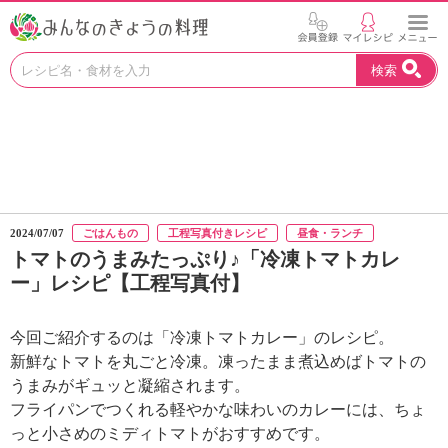
お
検索
い
し
い
レ
シ
ピ
を
見
2024/07/07
ごはんもの
工程写真付きレシピ
昼食・ランチ
つ
トマトのうまみたっぷり♪「冷凍トマトカレ
け
ー」レシピ【工程写真付】
よ
う
。
今回ご紹介するのは「冷凍トマトカレー」のレシピ。
N
新鮮なトマトを丸ごと冷凍。凍ったまま煮込めばトマトの
H
うまみがギュッと凝縮されます。
K
フライパンでつくれる軽やかな味わいのカレーには、ちょ
エ
デ
っと小さめのミディトマトがおすすめです。