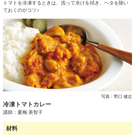
ュ
トマトを冷凍するときは、洗って水けを拭き、ヘタを除い
ケ
ておくのがコツ♪
ー
シ
ョ
ナ
ル
「
み
ん
な
の
き
ょ
う
の
写真：野口 健志
料
冷凍トマトカレー
理
講師：
夏梅 美智子
」
材料