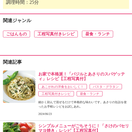
調理時間：25分
関連ジャンル
ごはんもの
工程写真付きレシピ
昼食・ランチ
関連記事
お家で本格派！「バジルとあさりのスパゲッテ
ィ」レシピ【工程写真付】
あこがれの洋食をおいしく！
パスタ・グラタン
工程写真付きレシピ
昼食・ランチ
細かく刻んで混ぜるだけで本格的な味わいです。あさりの缶詰を使
ったお手軽レシピをお試しあれ。
2024/06/23
シンプルメニューがごちそうに！「さけのパセリ
マヨ焼き」レシピ【工程写真付】