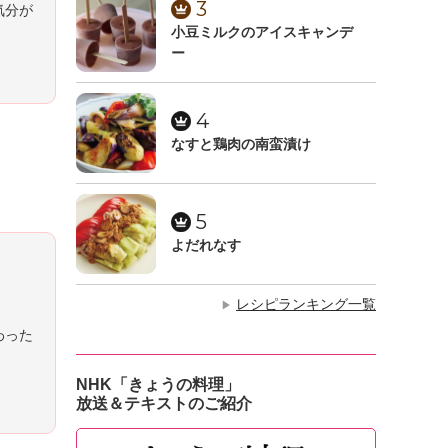
3
気分が
小豆ミルクのアイスキャンデ
ー
4
なすと鶏肉の南蛮漬け
5
よだれなす
レシピランキング一覧
▶
わった
NHK「きょうの料理」
放送＆テキストのご紹介