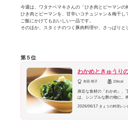
K
今週は、ワタナベマキさんの「ひき肉とピーマンの
エ
ひき肉とピーマンを、甘辛いコチュジャン＆梅干し
デ
ご飯にかけてもおいしい一品です。
ュ
ケ
そのほか、スタミナのつく豚肉料理や、さっぱりと
ー
シ
ョ
ナ
第５位
ル
「
み
わかめときゅうり
ん
な
本田 明子
20kcal
の
身近な食材の「わかめ」、
き
は、シンプルな酢の物に。
ょ
う
2026/06/17
きょうの料理レシ
の
料
理