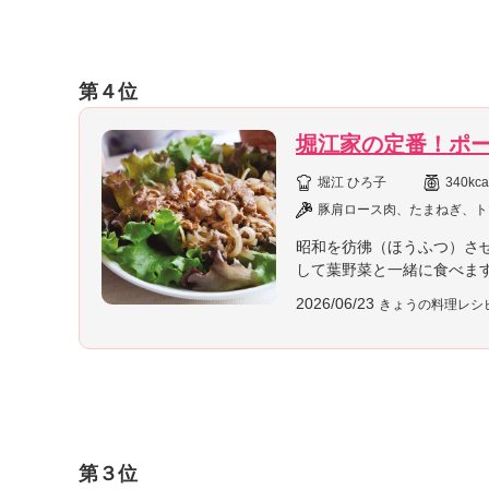
」
第４位
堀江家の定番！ポ
堀江 ひろ子
340kca
豚肩ロース肉、たまねぎ、ト
昭和を彷彿（ほうふつ）さ
して葉野菜と一緒に食べま
2026/06/23
きょうの料理レシ
第３位