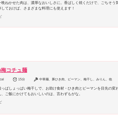
一晩ねかせた肉は、濃厚なおいしさに。香ばしく焼くだけで、ごちそう
存しておけば、さまざまな料理にも使えます！
ピ
の梅コチュ麺
cal
15分
中華麺、豚ひき肉、ピーマン、梅干し、みりん、他
酸っぱしょっぱい梅干しで、お助け食材・ひき肉とピーマンを目先の変
ん、ご飯にかけてもおいしいのは、言わずもがな。
ピ