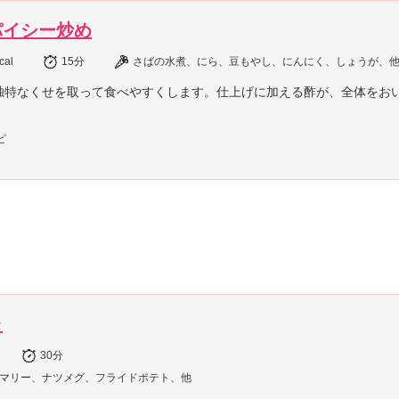
パイシー炒め
cal
15分
さばの水煮、にら、豆もやし、にんにく、しょうが、
独特なくせを取って食べやすくします。仕上げに加える酢が、全体をお
ピ
ャ
30分
マリー、ナツメグ、フライドポテト、他