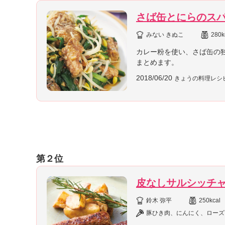
さば缶とにらのス
みない きぬこ
280k
カレー粉を使い、さば缶の
まとめます。
2018/06/20
きょうの料理レシ
第２位
皮なしサルシッチ
鈴木 弥平
250kcal
豚ひき肉、にんにく、ローズ