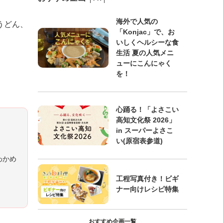
海外で人気の
うどん、
「Konjac」で、お
いしくヘルシーな食
生活 夏の人気メニ
ューにこんにゃく
を！
心踊る！「よさこい
高知文化祭 2026」
in スーパーよさこ
い(原宿表参道)
わかめ
工程写真付き！ビギ
ナー向けレシピ特集
おすすめ企画一覧