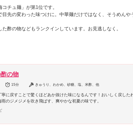
梅コチュ麺」が第1位です。
で目先の変わった味つけに。中華麺だけではなく、そうめんや
した酢の物などもランクインしています。お見逃しなく。
の酢の物
15分
きゅうり、わかめ、砂糖、塩、米酢、他
丁寧に戻すことで驚くほどあか抜けた味になるんです！おいしく戻した
梅雨のジメジメを吹き飛ばす、爽やかな初夏の味です。
ピ