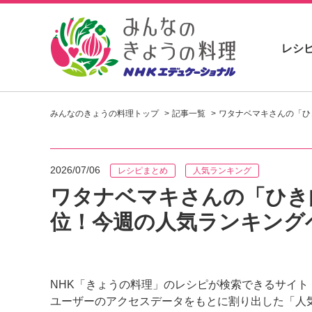
レシ
お
い
みんなのきょうの料理トップ
記事一覧
ワタナベマキさんの「ひき
し
い
レ
シ
2026/07/06
レシピまとめ
人気ランキング
ピ
を
ワタナベマキさんの「ひき
見
位！今週の人気ランキングベス
つ
け
よ
う
。
NHK「きょうの料理」のレシピが検索できるサイト
N
ユーザーのアクセスデータをもとに割り出した「人
H