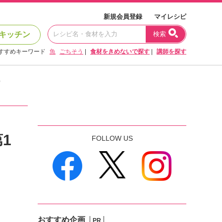
新規会員登録
マイレシピ
キッチン
検索
すすめキーワード
魚
ごちそう
|
食材をきめないで探す
|
講師を探す
）
1
FOLLOW US
おすすめ企画
PR