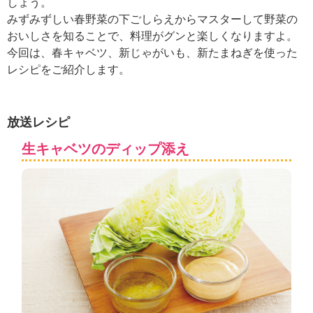
しょう。
ュ
ケ
みずみずしい春野菜の下ごしらえからマスターして野菜の
ー
おいしさを知ることで、料理がグンと楽しくなりますよ。
シ
今回は、春キャベツ、新じゃがいも、新たまねぎを使った
ョ
レシピをご紹介します。
ナ
ル
「
み
放送レシピ
ん
生キャベツのディップ添え
な
の
き
ょ
う
の
料
理
」