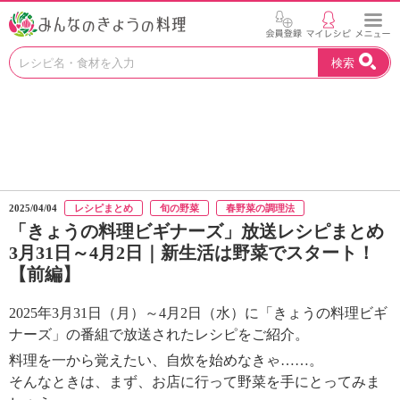
お
検索
い
し
い
レ
シ
ピ
を
見
2025/04/04
レシピまとめ
旬の野菜
春野菜の調理法
つ
「きょうの料理ビギナーズ」放送レシピまとめ
け
3月31日～4月2日｜新生活は野菜でスタート！
よ
【前編】
う
。
N
2025年3月31日（月）～4月2日（水）に「きょうの料理ビギ
H
ナーズ」の番組で放送されたレシピをご紹介。
K
料理を一から覚えたい、自炊を始めなきゃ……。
エ
そんなときは、まず、お店に行って野菜を手にとってみま
デ