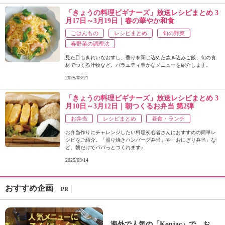
「きょうの料理ビギナーズ」放送レシピまとめ 3
月17日～3月19日｜春の華やか和食
ごはんもの
レシピまとめ
旬の野菜
春野菜の調理法
見た目もきれいなおすし、香りを閉じ込めた炊き込みご飯、旬の食
材でつくる汁物など。バラエティ豊かなメニューを紹介します。
2025/03/21
「きょうの料理ビギナーズ」放送レシピまとめ 3
月10日～3月12日｜朝つくるお弁当 第2弾
お弁当
レシピまとめ
昼食・ランチ
お弁当作りにチャレンジしたい料理初心者さんにおすすめの簡単レ
シピをご紹介。「照り焼きハンバーグ弁当」や「おにぎり弁当」な
ど、朝だけでパパっとつくれます♪
2025/03/14
おすすめ企画
PR
海外で人気の「Konjac」で、お