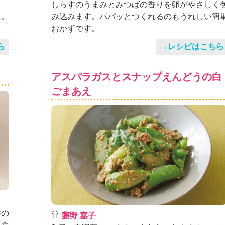
ま
しらすのうまみとみつばの香りを卵がやさしく
に。
み込みます。パパッとつくれるのもうれしい簡
。
おかずです。
ら
→レシピはこちら
アスパラガスとスナップえんどうの白
ごまあえ
番の
藤野 嘉子