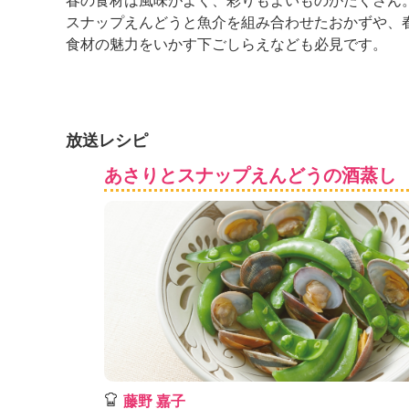
春の食材は風味がよく、彩りもよいものがたくさん
K
スナップえんどうと魚介を組み合わせたおかずや、
エ
食材の魅力をいかす下ごしらえなども必見です。
デ
ュ
ケ
ー
シ
放送レシピ
ョ
ナ
あさりとスナップえんどうの酒蒸し
ル
「
み
ん
な
の
き
ょ
う
の
料
理
藤野 嘉子