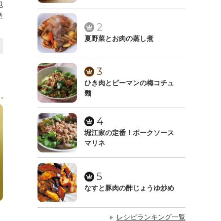
包
単
2
夏野菜とお肉の蒸し煮
3
ひき肉とピーマンの梅コチュ
麺
4
堀江家の定番！ポークソース
マリネ
5
なすと豚肉の酢じょうゆ炒め
レシピランキング一覧
▶