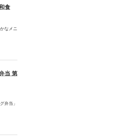
和食
かなメニ
弁当 第
グ弁当」