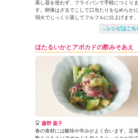
蒸し器を使わず、フライパンで手軽につくり
す。卵液はざるでこして口当たりをなめらか
弱火でじっくり蒸してフルフルに仕上げます
→レシピはこち
ほたるいかとアボカドの酢みそあえ
藤野 嘉子
春の食材には酸味や辛みがよく合います。定