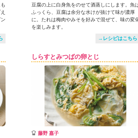
にも
豆腐の上に白身魚をのせて酒蒸しにします。魚
プえ
ふっくら、豆腐は余分な水けが抜けて味が濃厚
グン
に。たれは梅肉やみそを好みで混ぜて、味の変
を楽しみます。
ら
→レシピはこちら
しらすとみつばの卵とじ
藤野 嘉子