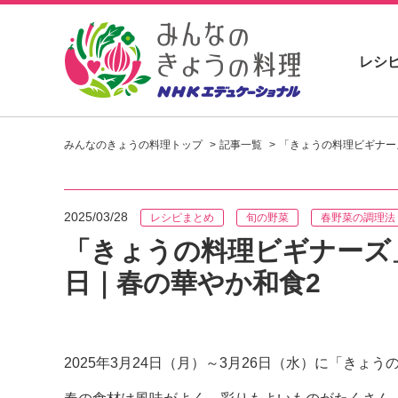
レシ
お
い
みんなのきょうの料理トップ
記事一覧
「きょうの料理ビギナーズ
し
い
レ
シ
2025/03/28
レシピまとめ
旬の野菜
春野菜の調理法
ピ
を
「きょうの料理ビギナーズ」
見
日｜春の華やか和食2
つ
け
よ
う
。
2025年3月24日（月）～3月26日（水）に「き
N
H