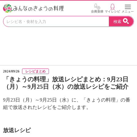
お
検索
い
し
い
レ
シ
ピ
を
見
2024/09/26
レシピまとめ
つ
「きょうの料理」放送レシピまとめ：9月23日
け
（月）～9月25日（水）の放送レシピをご紹介
よ
う
。
9月23日（月）～9月25日（水）に、「きょうの料理」の番
N
組で放送されたレシピをご紹介します。
H
K
エ
放送レシピ
デ