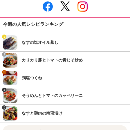
今週の人気レシピランキング
1
なすの塩オイル蒸し
2
カリカリ豚とトマトの青じそ炒め
3
鶏塩つくね
4
そうめんとトマトのカッペリーニ
5
なすと鶏肉の南蛮漬け