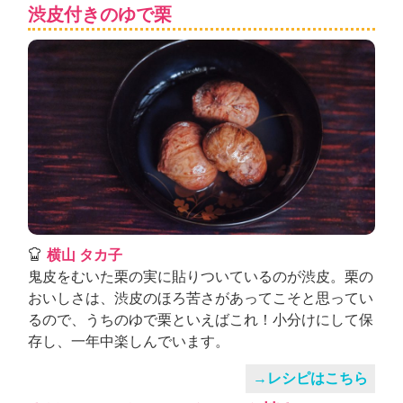
ュ
渋皮付きのゆで栗
ケ
ー
シ
ョ
ナ
ル
「
み
ん
な
の
き
ょ
横山 タカ子
う
鬼皮をむいた栗の実に貼りついているのが渋皮。栗の
の
おいしさは、渋皮のほろ苦さがあってこそと思ってい
料
るので、うちのゆで栗といえばこれ！小分けにして保
理
存し、一年中楽しんでいます。
」
→レシピはこちら