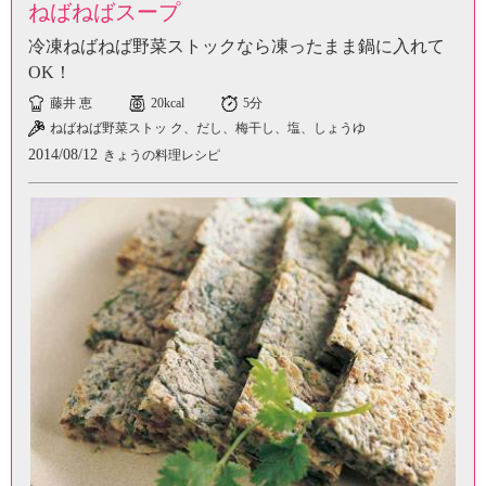
ねばねばスープ
冷凍ねばねば野菜ストックなら凍ったまま鍋に入れて
OK！
藤井 恵
20kcal
5分
ねばねば野菜ストッ ク、だし、梅干し、塩、しょうゆ
2014/08/12
きょうの料理レシピ