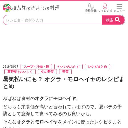
お
検索
い
し
い
レ
シ
ピ
を
見
2019/08/07
スープ・汁物・鍋
やさいのおかず
レシピまとめ
つ
夏野菜をおいしく
旬の野菜
野菜
け
暑気払いにも？ オクラ・モロヘイヤのレシピま
よ
とめ
う
。
ねばねば食材の
オクラ
に
モロヘイヤ
。
N
H
どちらも栄養価が高いと言われていますので、夏バテの予
K
防として意識して食べてみるのも良いかも。
エ
そんな
オクラ
と
モロヘイヤ
をメインに使ったレシピをまと
デ