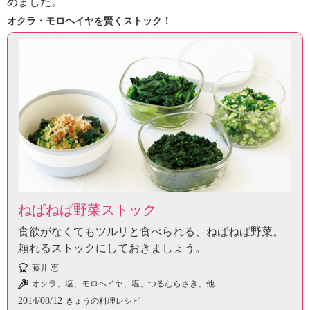
めました。
ュ
ケ
オクラ・モロヘイヤを賢くストック！
ー
シ
ョ
ナ
ル
「
み
ん
な
の
き
ょ
う
ねばねば野菜ストック
の
食欲がなくてもツルリと食べられる、ねばねば野菜。
料
頼れるストックにしておきましょう。
理
」
藤井 恵
オクラ、塩、モロヘイヤ、塩、つるむらさき、他
2014/08/12
きょうの料理レシピ