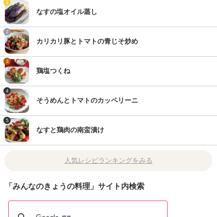
1
なすの塩オイル蒸し
2
カリカリ豚とトマトの青じそ炒め
3
鶏塩つくね
4
そうめんとトマトのカッペリーニ
5
なすと鶏肉の南蛮漬け
人気レシピランキングをみる
「みんなのきょうの料理」サイト内検索