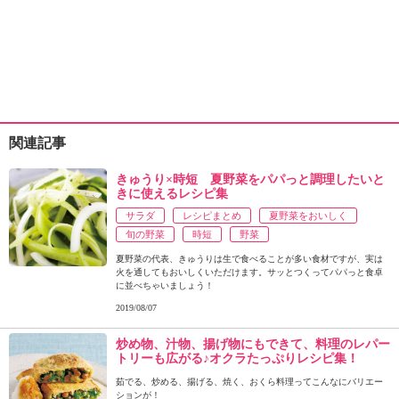
関連記事
きゅうり×時短 夏野菜をパパっと調理したいと
きに使えるレシピ集
サラダ
レシピまとめ
夏野菜をおいしく
旬の野菜
時短
野菜
夏野菜の代表、きゅうりは生で食べることが多い食材ですが、実は
火を通してもおいしくいただけます。サッとつくってパパっと食卓
に並べちゃいましょう！
2019/08/07
炒め物、汁物、揚げ物にもできて、料理のレパー
トリーも広がる♪オクラたっぷりレシピ集！
茹でる、炒める、揚げる、焼く、おくら料理ってこんなにバリエー
ションが！