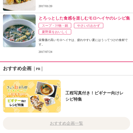
2017/01/20
とろっとした食感を楽しむモロヘイヤのレシピ集
スープ・汁物・鍋
やさいのおかず
夏野菜をおいしく
栄養価の高いモロヘイヤは、疲れやすい夏にはうってつけの食材で
す。
2017/07/24
おすすめ企画
PR
工程写真付き！ビギナー向けレ
シピ特集
おすすめ企画一覧