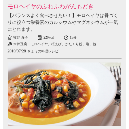
モロヘイヤのふわふわがんもどき
【バランスよく食べさせたい！】モロヘイヤは骨づく
りに役立つ栄養素のカルシウムやマグネシウムが一気
にとれます。
牧野 直子
220kcal
15分
木綿豆腐、モロヘイヤ、桜えび、かたくり粉、塩、他
2010/07/28
きょうの料理レシピ