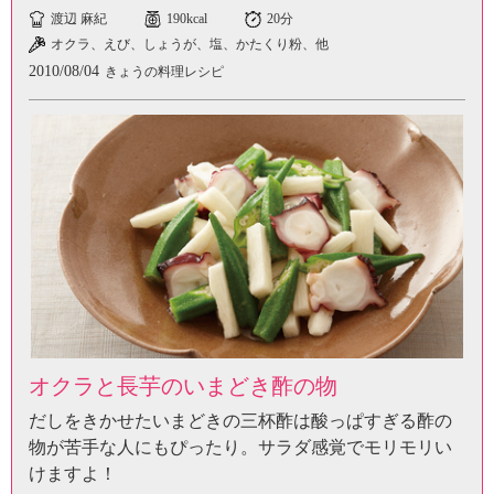
渡辺 麻紀
190kcal
20分
オクラ、えび、しょうが、塩、かたくり粉、他
2010/08/04
きょうの料理レシピ
オクラと長芋のいまどき酢の物
だしをきかせたいまどきの三杯酢は酸っぱすぎる酢の
物が苦手な人にもぴったり。サラダ感覚でモリモリい
けますよ！