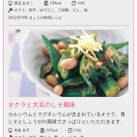
渡辺 あきこ
120kcal
10分
オクラ、長芋、ゆでだこ、三杯酢、だし、他
2012/07/09
きょうの料理レシピ
オクラと大豆のしそ風味
カルシウムとマグネシウムが含まれているオクラ。青
じそとしょうがの風味でさっぱりといただだきます。
本多 京子
107kcal
15分