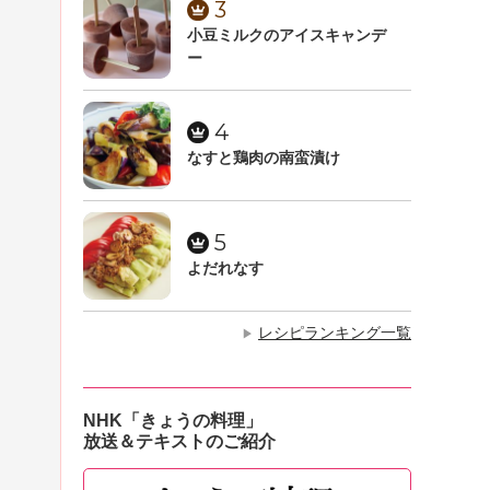
3
小豆ミルクのアイスキャンデ
ー
4
なすと鶏肉の南蛮漬け
5
よだれなす
レシピランキング一覧
▶
NHK「きょうの料理」
放送＆テキストのご紹介