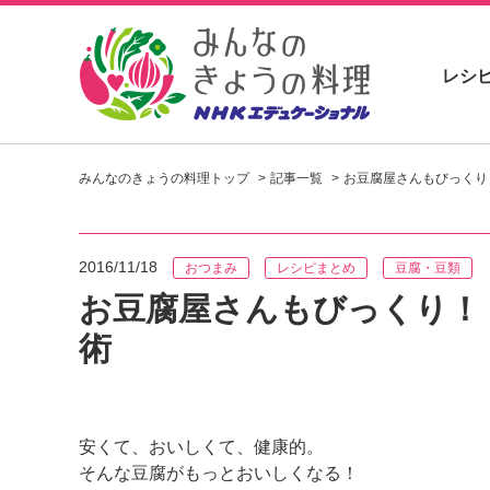
レシ
お
い
みんなのきょうの料理トップ
記事一覧
お豆腐屋さんもびっくり
し
い
レ
シ
2016/11/18
おつまみ
レシピまとめ
豆腐・豆類
ピ
を
お豆腐屋さんもびっくり！
見
術
つ
け
よ
う
。
安くて、おいしくて、健康的。
N
そんな豆腐がもっとおいしくなる！
H