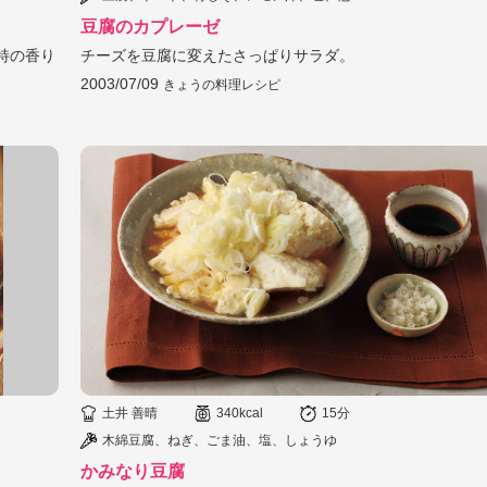
豆腐のカプレーゼ
特の香り
チーズを豆腐に変えたさっぱりサラダ。
2003/07/09
きょうの料理レシピ
土井 善晴
340kcal
15分
木綿豆腐、ねぎ、ごま油、塩、しょうゆ
かみなり豆腐