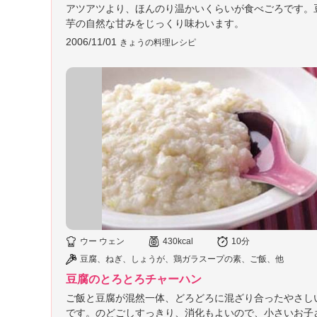
アツアツより、ほんのり温かいくらいが食べごろです。
芋の自然な甘みをじっくり味わいます。
2006/11/01
きょうの料理レシピ
ウー ウェン
430kcal
10分
豆腐、ねぎ、しょうが、鶏ガラスープの素、ご飯、他
豆腐のとろとろチャーハン
ご飯と豆腐が混然一体、どろどろに混ざり合ったやさし
です。のどごしすっきり、消化もよいので、小さいお子