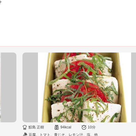
？
。
鮫島 正樹
94kcal
10分
豆腐、トマト、青じそ、レモン汁、塩、他