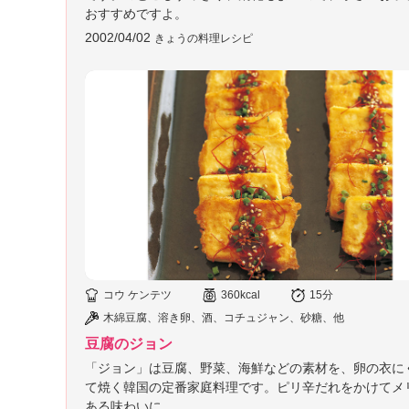
おすすめですよ。
2002/04/02
きょうの料理レシピ
コウ ケンテツ
360kcal
15分
木綿豆腐、溶き卵、酒、コチュジャン、砂糖、他
豆腐のジョン
「ジョン」は豆腐、野菜、海鮮などの素材を、卵の衣に
て焼く韓国の定番家庭料理です。ピリ辛だれをかけてメ
ある味わいに。