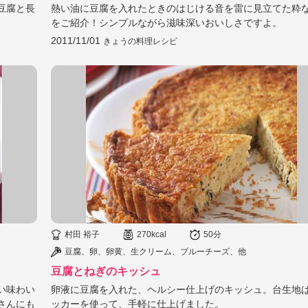
豆腐と長
熱い油に豆腐を入れたときのはじける音を雷に見立てた粋
をご紹介！シンプルながら滋味深いおいしさですよ。
2011/11/01
きょうの料理レシピ
村田 裕子
270kcal
50分
豆腐、卵、卵黄、生クリーム、ブルーチーズ、他
豆腐とねぎのキッシュ
い味わい
卵液に豆腐を入れた、ヘルシー仕上げのキッシュ。台生地
さんにも
ッカーを使って、手軽に仕上げました。