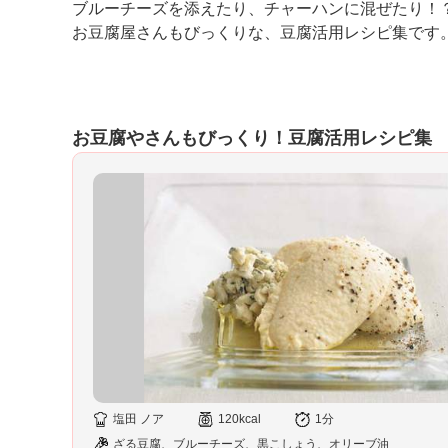
ブルーチーズを添えたり、チャーハンに混ぜたり！
K
お豆腐屋さんもびっくりな、豆腐活用レシピ集です
エ
デ
ュ
ケ
ー
お豆腐やさんもびっくり！豆腐活用レシピ集
シ
ョ
ナ
ル
「
み
ん
な
の
き
ょ
う
の
料
塩田 ノア
120kcal
1分
理
ざる豆腐、ブルーチーズ、黒こしょう、オリーブ油