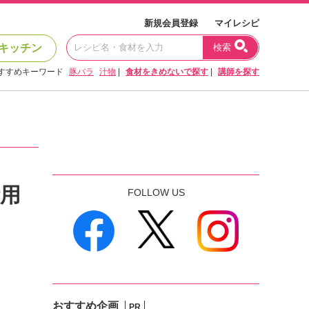
新規会員登録
マイレシピ
キッチン
検索
すすめキーワード
豚バラ
汁物
|
食材をきめないで探す
|
講師を探す
用
FOLLOW US
おすすめ企画
PR