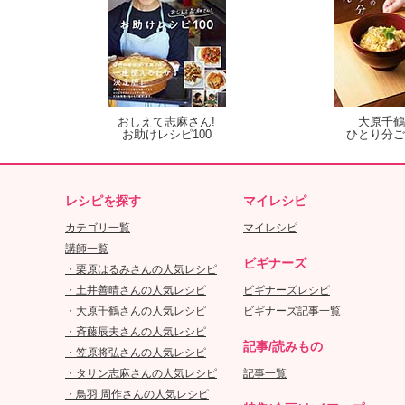
おしえて志麻さん!
大原千鶴
お助けレシピ100
ひとり分ご
レシピを探す
マイレシピ
カテゴリ一覧
マイレシピ
講師一覧
ビギナーズ
・栗原はるみさんの人気レシピ
・土井善晴さんの人気レシピ
ビギナーズレシピ
・大原千鶴さんの人気レシピ
ビギナーズ記事一覧
・斉藤辰夫さんの人気レシピ
記事/読みもの
・笠原将弘さんの人気レシピ
・タサン志麻さんの人気レシピ
記事一覧
・鳥羽 周作さんの人気レシピ