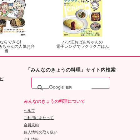
ならできる!
ハツ江おばあちゃんの
あちゃんの人気お弁
電子レンジでラクラクごはん
当
「みんなのきょうの料理」サイト内検索
ピ
みんなのきょうの料理について
ヘルプ
ご利用にあたって
会員規約
個人情報の取り扱い
会社情報