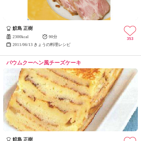
鮫島 正樹
2300kcal
90分
353
2011/06/13 きょうの料理レシピ
バウムクーヘン風チーズケーキ
鮫島 正樹