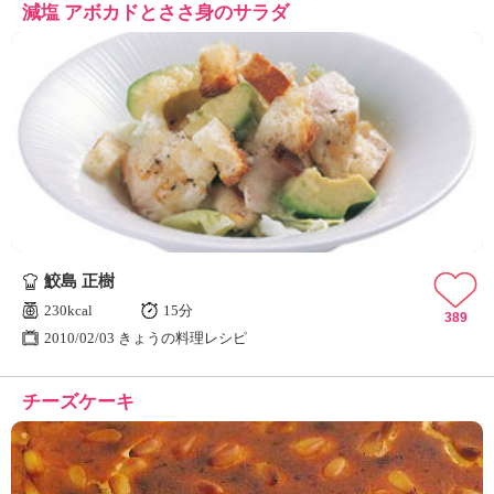
減塩 アボカドとささ身のサラダ
鮫島 正樹
230kcal
15分
389
2010/02/03 きょうの料理レシピ
チーズケーキ