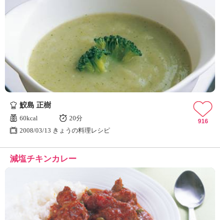
鮫島 正樹
60kcal
20分
916
2008/03/13 きょうの料理レシピ
減塩チキンカレー