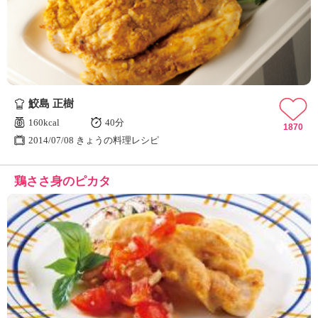
ュ
ケ
ー
シ
ョ
ナ
ル
鮫島 正樹
「
み
160kcal
40分
1870
ん
2014/07/08 きょうの料理レシピ
な
の
鶏ささ身のピカタ
き
ょ
う
の
料
理
」