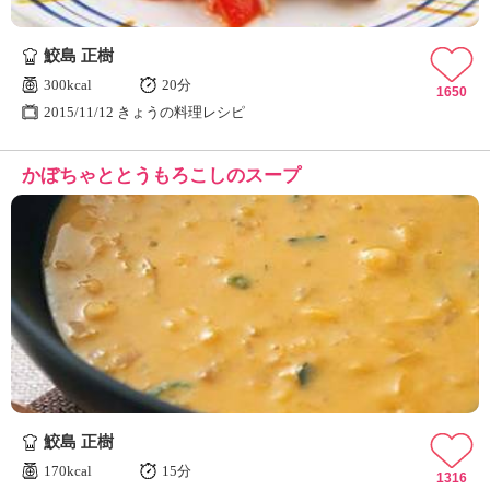
鮫島 正樹
300kcal
20分
1650
2015/11/12 きょうの料理レシピ
かぼちゃととうもろこしのスープ
鮫島 正樹
170kcal
15分
1316