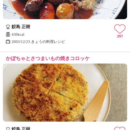
鮫島 正樹
430kcal
397
2003/12/23 きょうの料理レシピ
かぼちゃとさつまいもの焼きコロッケ
鮫島 正樹