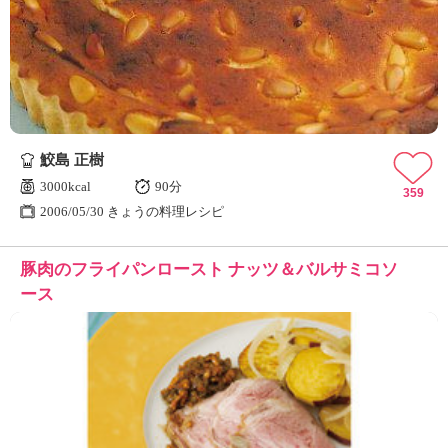
鮫島 正樹
3000kcal
90分
359
2006/05/30 きょうの料理レシピ
豚肉のフライパンロースト ナッツ＆バルサミコソ
ース