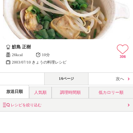
鮫島 正樹
26kcal
10分
306
2003/07/10 きょうの料理レシピ
1/6ページ
次へ
放送日順
人気順
調理時間順
低カロリー順
レシピを絞り込む