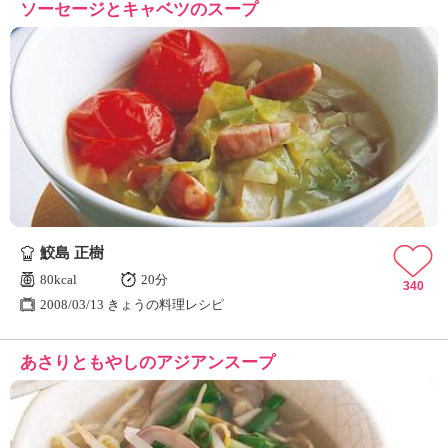
ソーセージとキャベツのスープ
鮫島 正樹
80kcal
20分
340
2008/03/13 きょうの料理レシピ
あさりともやしのアジアンスープ