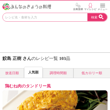
お
検索
い
し
い
レ
シ
ピ
を
見
鮫島 正樹 さん
のレシピ一覧
103
品
つ
け
よ
人気順
放送日順
調理時間順
低カロリー順
う
。
N
鶏むね肉のタンドリー風
H
K
エ
デ