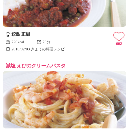
鮫島 正樹
720kcal
70分
692
2010/02/03 きょうの料理レシピ
減塩 えびのクリームパスタ