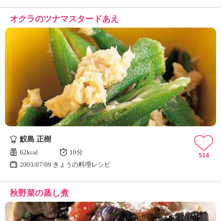
オクラのツナマスタードあえ
鮫島 正樹
62kcal
10分
514
2003/07/09 きょうの料理レシピ
秋野菜の蒸し煮