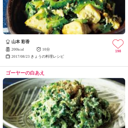
ュ
ケ
ー
シ
ョ
ナ
ル
山本 彩香
「
み
200kcal
10分
198
ん
2017/08/23 きょうの料理レシピ
な
の
ゴーヤーの白あえ
き
ょ
う
の
料
理
」