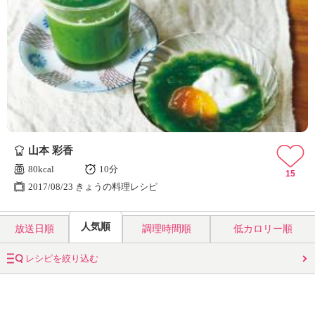
山本 彩香
80kcal
10分
15
2017/08/23 きょうの料理レシピ
人気順
放送日順
調理時間順
低カロリー順
レシピを絞り込む