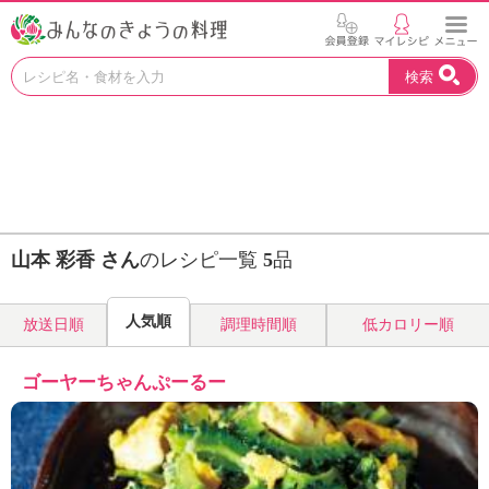
お
検索
い
し
い
レ
シ
ピ
を
見
山本 彩香 さん
のレシピ一覧
5
品
つ
け
よ
人気順
放送日順
調理時間順
低カロリー順
う
。
N
ゴーヤーちゃんぷーるー
H
K
エ
デ