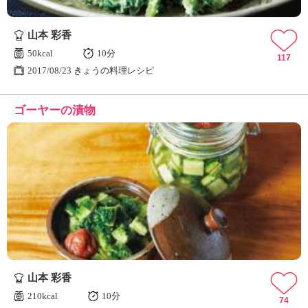
山本 彩香
50kcal
10分
117
2017/08/23 きょうの料理レシピ
ゴーヤーの漬物
山本 彩香
210kcal
10分
74