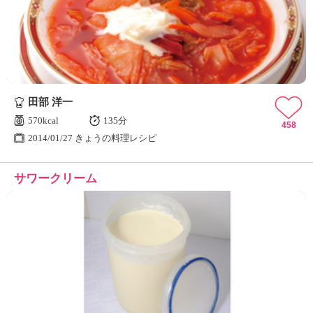
ュ
ケ
ー
シ
ョ
ナ
ル
田部 洋一
「
み
570kcal
135分
458
ん
2014/01/27 きょうの料理レシピ
な
の
サワークリーム
き
ょ
う
の
料
理
」