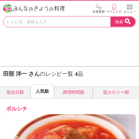
お
検索
い
し
い
レ
シ
ピ
を
見
田部 洋一 さん
のレシピ一覧
4
品
つ
け
よ
人気順
放送日順
調理時間順
低カロリー順
う
。
N
ボルシチ
H
K
エ
デ