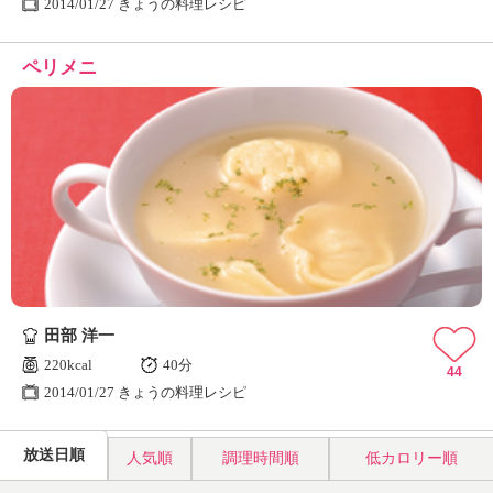
2014/01/27 きょうの料理レシピ
ペリメニ
田部 洋一
220kcal
40分
44
2014/01/27 きょうの料理レシピ
放送日順
人気順
調理時間順
低カロリー順