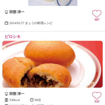
田部 洋一
387
2014/01/27 きょうの料理レシピ
ピロシキ
田部 洋一
330kcal
60分
322