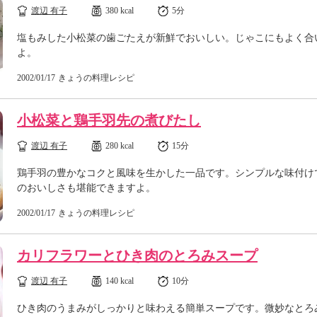
渡辺 有子
380 kcal
5分
塩もみした小松菜の歯ごたえが新鮮でおいしい。じゃこにもよく合
よ。
2002/01/17
きょうの料理レシピ
小松菜と鶏手羽先の煮びたし
渡辺 有子
280 kcal
15分
鶏手羽の豊かなコクと風味を生かした一品です。シンプルな味付け
のおいしさも堪能できますよ。
2002/01/17
きょうの料理レシピ
カリフラワーとひき肉のとろみスープ
渡辺 有子
140 kcal
10分
ひき肉のうまみがしっかりと味わえる簡単スープです。微妙なとろ