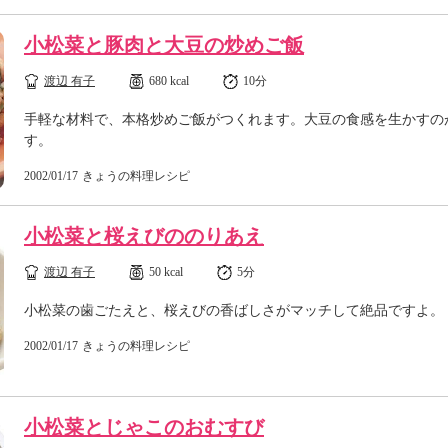
小松菜と豚肉と大豆の炒めご飯
渡辺 有子
680 kcal
10分
手軽な材料で、本格炒めご飯がつくれます。大豆の食感を生かすの
す。
2002/01/17
きょうの料理レシピ
小松菜と桜えびののりあえ
渡辺 有子
50 kcal
5分
小松菜の歯ごたえと、桜えびの香ばしさがマッチして絶品ですよ。
2002/01/17
きょうの料理レシピ
小松菜とじゃこのおむすび