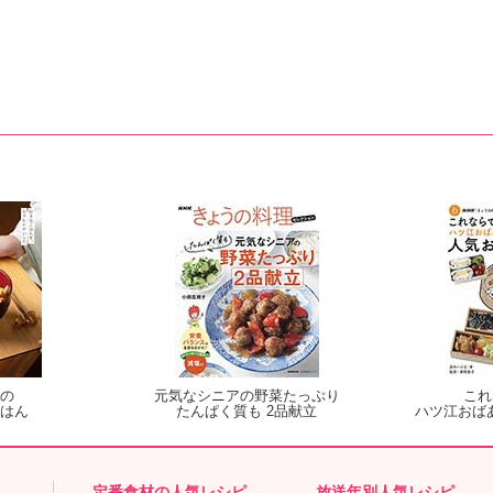
の
元気なシニアの野菜たっぷり
これ
はん
たんぱく質も 2品献立
ハツ江おば
定番食材の人気レシピ
放送年別人気レシピ