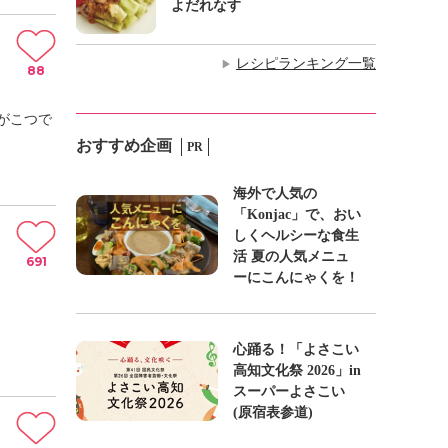
よだれなす
レシピランキング一覧
▶
88
がこつで
おすすめ企画
PR
海外で人気の
「Konjac」で、おい
しくヘルシーな食生
活 夏の人気メニュ
691
ーにこんにゃくを！
心踊る！「よさこい
高知文化祭 2026」in
スーパーよさこい
(原宿表参道)