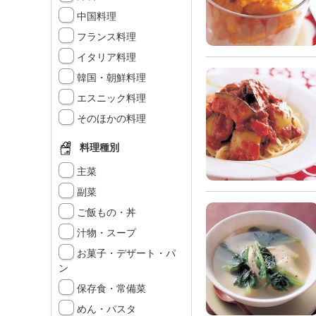
K
中国料理
エ
フランス料理
デ
ュ
イタリア料理
ケ
韓国・朝鮮料理
ー
シ
エスニック料理
ョ
そのほかの料理
ナ
ル
料理種別
「
み
主菜
ん
副菜
な
ご飯もの・丼
の
き
汁物・スープ
ょ
お菓子・デザート・パ
う
ン
の
保存食・常備菜
料
理
めん・パスタ