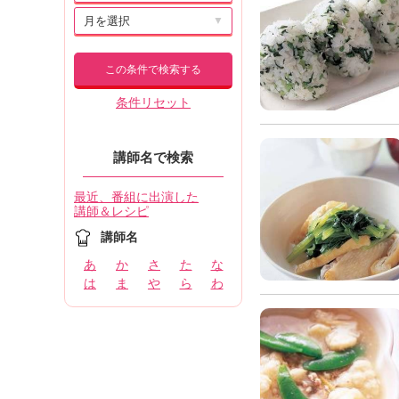
▼
この条件で検索する
条件リセット
講師名で検索
最近、番組に出演した
講師＆レシピ
講師名
あ
か
さ
た
な
は
ま
や
ら
わ