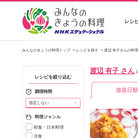
レシ
お
い
みんなのきょうの料理トップ
レシピを探す
渡辺 有子さんの料
し
い
レ
渡辺 有子 さん
シ
ピ
レシピを絞り込む
を
放送日順
見
調理時間
つ
け
▼
よ
う
料理ジャンル
。
和食・日本料理
N
H
洋食