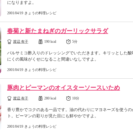
になりますよ。
2001/04/19
きょうの料理レシピ
春菊と新たまねぎのガーリックサラダ
渡辺 有子
190 kcal
5分
バルサミコ酢入りのドレッシングでいただきます。キリッとした酸
にくの風味がくせになること間違いなしですよ。
2001/04/19
きょうの料理レシピ
豚肉とピーマンのオイスターソースいため
渡辺 有子
280 kcal
10分
香り豊かでコクのある一品です。油の代わりにマヨネーズを使うの
ト。ピーマンの彩りが見た目にも鮮やかですよ。
2001/04/19
きょうの料理レシピ