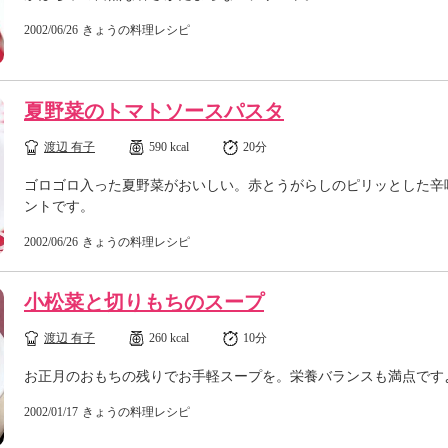
2002/06/26
きょうの料理レシピ
夏野菜のトマトソースパスタ
渡辺 有子
590 kcal
20分
ゴロゴロ入った夏野菜がおいしい。赤とうがらしのピリッとした辛
ントです。
2002/06/26
きょうの料理レシピ
小松菜と切りもちのスープ
渡辺 有子
260 kcal
10分
お正月のおもちの残りでお手軽スープを。栄養バランスも満点です
2002/01/17
きょうの料理レシピ