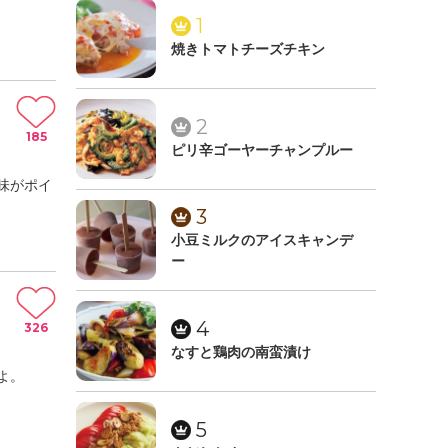
1
焼きトマトチーズチキン
2
185
ピリ辛ゴーヤーチャンプルー
味がポイ
3
小豆ミルクのアイスキャンデ
ー
4
326
なすと鶏肉の南蛮漬け
よ。
5