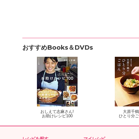
おすすめBooks＆DVDs
おしえて志麻さん!
大原千鶴
お助けレシピ100
ひとり分ご
レシピを探す
マイレシピ