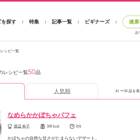
ピを探す
特集
記事一覧
ビギナーズ
健康
/
/
/
/
お
理レシピ一覧
50
のレシピ一覧
品
人気順
41 〜50 品を表
なめらかかぼちゃパフェ
渡辺 有子
300 kcal
8分
かぼちゃの自然な甘さがたまらないデザート。