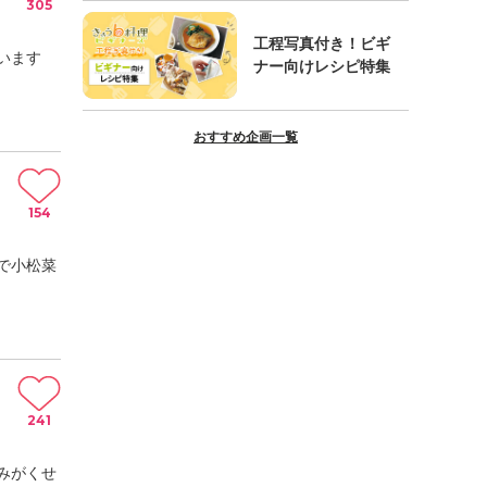
305
工程写真付き！ビギ
います
ナー向けレシピ特集
おすすめ企画一覧
154
で小松菜
241
みがくせ