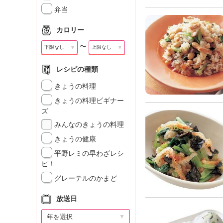
」
弁当
カロリー
〜
▼
▼
レシピの種類
きょうの料理
きょうの料理ビギナー
ズ
みんなのきょうの料理
きょうの健康
平野レミの早わざレシ
ピ！
グレーテルのかまど
放送日
▼