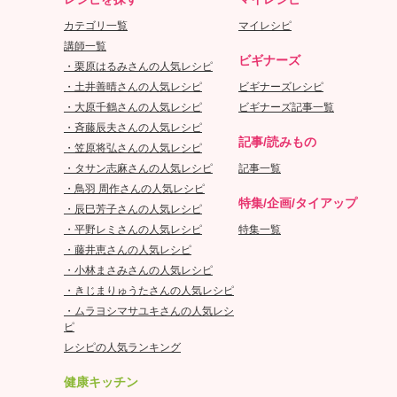
カテゴリ一覧
マイレシピ
講師一覧
ビギナーズ
・栗原はるみさんの人気レシピ
・土井善晴さんの人気レシピ
ビギナーズレシピ
・大原千鶴さんの人気レシピ
ビギナーズ記事一覧
・斉藤辰夫さんの人気レシピ
記事/読みもの
・笠原将弘さんの人気レシピ
・タサン志麻さんの人気レシピ
記事一覧
・鳥羽 周作さんの人気レシピ
特集/企画/タイアップ
・辰巳芳子さんの人気レシピ
・平野レミさんの人気レシピ
特集一覧
・藤井恵さんの人気レシピ
・小林まさみさんの人気レシピ
・きじまりゅうたさんの人気レシピ
・ムラヨシマサユキさんの人気レシ
ピ
レシピの人気ランキング
健康キッチン