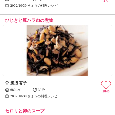
177
2002/10/30 きょうの料理レシピ
ひじきと豚バラ肉の煮物
渡辺 有子
680kcal
30分
1840
2002/10/30 きょうの料理レシピ
セロリと卵のスープ