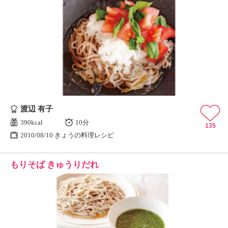
渡辺 有子
390kcal
10分
135
2010/08/10 きょうの料理レシピ
もりそば きゅうりだれ