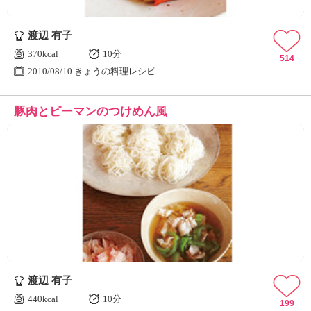
渡辺 有子
370kcal
10分
514
2010/08/10 きょうの料理レシピ
豚肉とピーマンのつけめん風
渡辺 有子
440kcal
10分
199