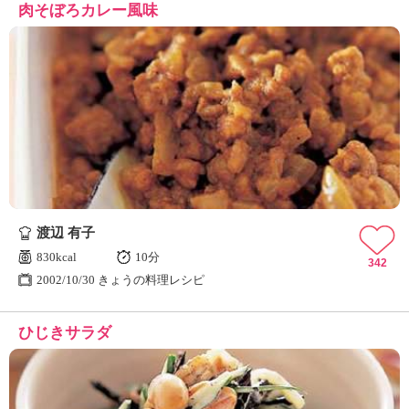
肉そぼろカレー風味
渡辺 有子
830kcal
10分
342
2002/10/30 きょうの料理レシピ
ひじきサラダ