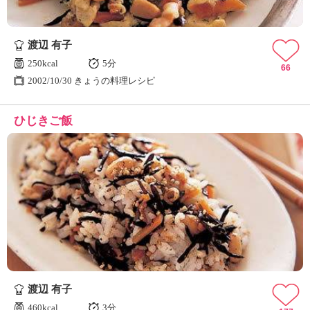
渡辺 有子
250kcal
5分
66
2002/10/30 きょうの料理レシピ
ひじきご飯
渡辺 有子
460kcal
3分