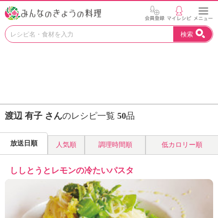
お
検索
い
し
い
レ
シ
ピ
を
見
渡辺 有子 さん
のレシピ一覧
50
品
つ
け
よ
放送日順
人気順
調理時間順
低カロリー順
う
。
N
ししとうとレモンの冷たいパスタ
H
K
エ
デ