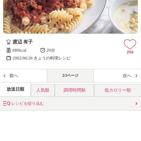
渡辺 有子
680kcal
20分
250
2002/06/26 きょうの料理レシピ
前へ
2/3ページ
次へ
放送日順
人気順
調理時間順
低カロリー順
レシピを絞り込む