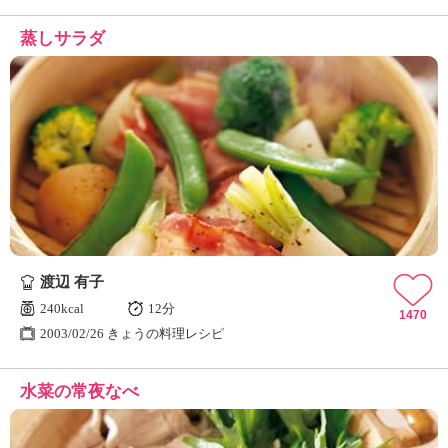
蒸しサラダ
渡辺 有子
240kcal
12分
1470
2003/02/26 きょうの料理レシピ
水菜の常夜なべ