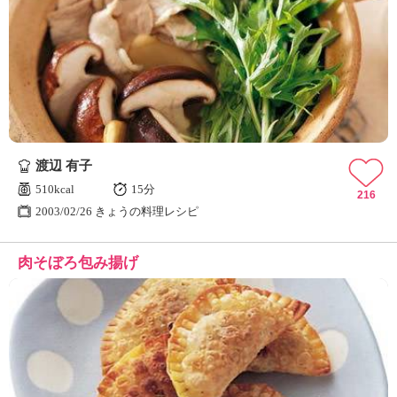
渡辺 有子
510kcal
15分
216
2003/02/26 きょうの料理レシピ
肉そぼろ包み揚げ