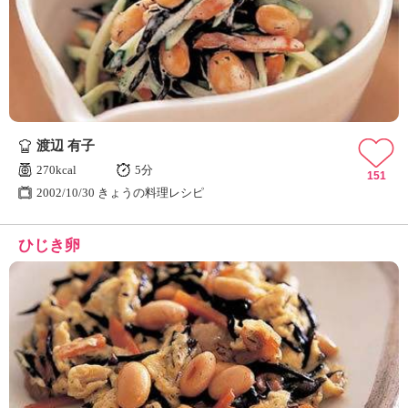
渡辺 有子
270kcal
5分
151
2002/10/30 きょうの料理レシピ
ひじき卵