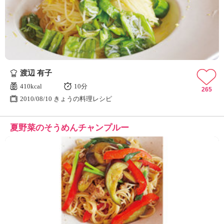
ュ
ケ
ー
シ
ョ
ナ
ル
渡辺 有子
「
み
410kcal
10分
265
ん
2010/08/10 きょうの料理レシピ
な
の
夏野菜のそうめんチャンプルー
き
ょ
う
の
料
理
」