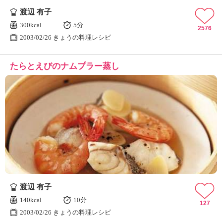
渡辺 有子
300kcal
5分
2576
2003/02/26 きょうの料理レシピ
たらとえびのナムプラー蒸し
渡辺 有子
140kcal
10分
127
2003/02/26 きょうの料理レシピ