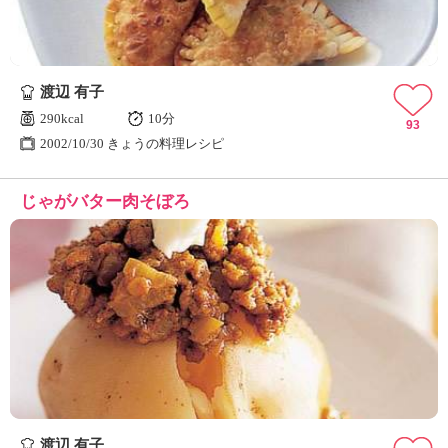
渡辺 有子
290kcal
10分
93
2002/10/30 きょうの料理レシピ
じゃがバター肉そぼろ
渡辺 有子