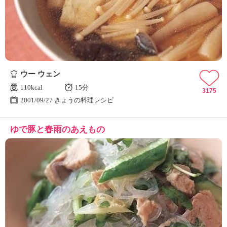
ュ
ケ
ー
シ
ョ
ナ
ル
ウー ウェン
「
み
110kcal
15分
3175
ん
2001/09/27 きょうの料理レシピ
な
の
ゆで豚と春雨のあえもの
き
ょ
う
の
料
理
」