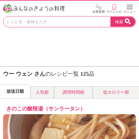
お
検索
い
し
い
レ
シ
ピ
を
見
ウー ウェン さん
のレシピ一覧
125
品
つ
け
よ
放送日順
人気順
調理時間順
低カロリー順
う
。
N
きのこの酸辣湯（サンラータン）
H
K
エ
デ