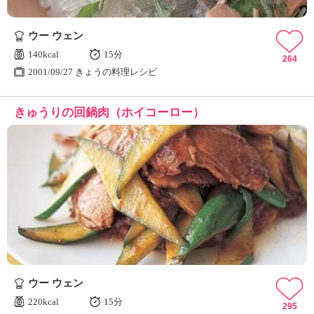
ウー ウェン
140kcal
15分
264
2001/09/27 きょうの料理レシピ
きゅうりの回鍋肉（ホイコーロー）
ウー ウェン
220kcal
15分
295