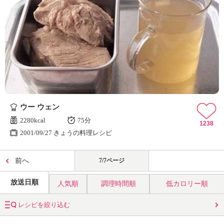
ウー ウェン
2280kcal
75分
1238
2001/09/27 きょうの料理レシピ
前へ
7/7ページ
放送日順
人気順
調理時間順
低カロリー順
レシピを絞り込む