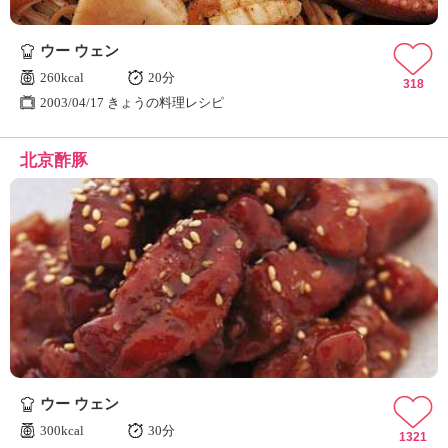
ウー ウェン
260kcal
20分
318
2003/04/17 きょうの料理レシピ
北京酢豚
ウー ウェン
300kcal
30分
1321