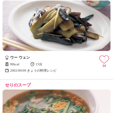
ウー ウェン
90kcal
15分
34
2002/09/09 きょうの料理レシピ
せりのスープ