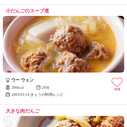
小だんごのスープ煮
ウー ウェン
280kcal
20分
419
2003/01/14 きょうの料理レシピ
大きな肉だんご