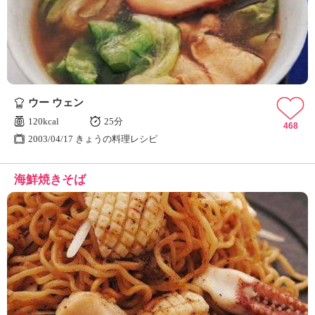
ュ
ケ
ー
シ
ョ
ナ
ル
ウー ウェン
「
み
120kcal
25分
468
ん
2003/04/17 きょうの料理レシピ
な
の
海鮮焼きそば
き
ょ
う
の
料
理
」