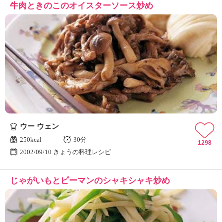
牛肉ときのこのオイスターソース炒め
ウー ウェン
250kcal
30分
1298
2002/09/10 きょうの料理レシピ
じゃがいもとピーマンのシャキシャキ炒め