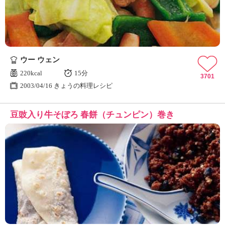
ウー ウェン
220kcal
15分
3701
2003/04/16 きょうの料理レシピ
豆豉入り牛そぼろ 春餅（チュンピン）巻き