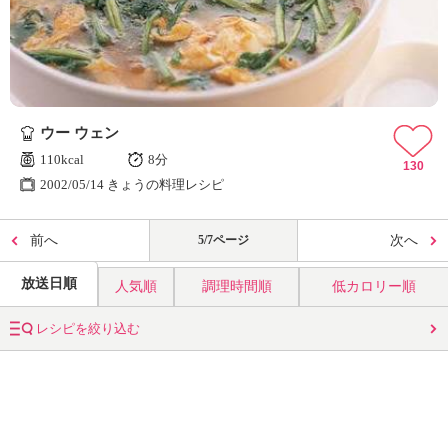
ウー ウェン
110kcal
8分
130
2002/05/14 きょうの料理レシピ
前へ
5/7ページ
次へ
放送日順
人気順
調理時間順
低カロリー順
レシピを絞り込む