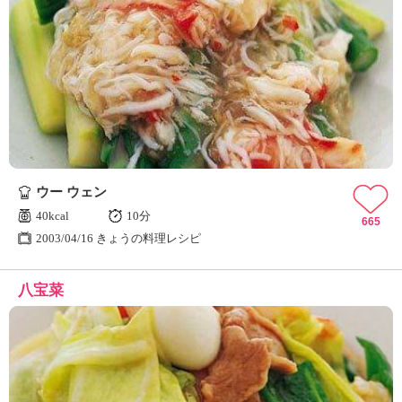
ウー ウェン
40kcal
10分
665
2003/04/16 きょうの料理レシピ
八宝菜