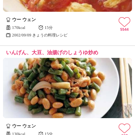
ウー ウェン
170kcal
15分
5544
2002/09/09 きょうの料理レシピ
いんげん、大豆、油揚げのしょうゆ炒め
ウー ウェン
130kcal
15分