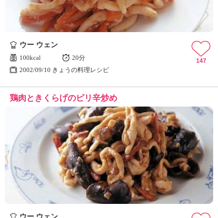
ウー ウェン
100kcal
20分
147
2002/09/10 きょうの料理レシピ
鶏肉ときくらげのピリ辛炒め
ウー ウェン