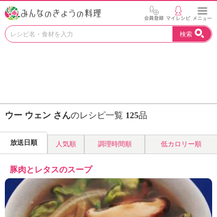
お
検索
い
し
い
レ
シ
ピ
を
見
ウー ウェン さん
のレシピ一覧
125
品
つ
け
よ
放送日順
人気順
調理時間順
低カロリー順
う
。
N
豚肉とレタスのスープ
H
K
エ
デ