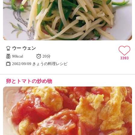
ウー ウェン
90kcal
20分
3393
2002/09/09 きょうの料理レシピ
卵とトマトの炒め物