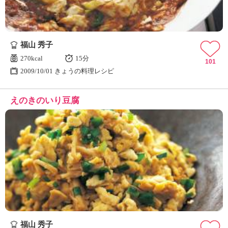
福山 秀子
270kcal
15分
101
2009/10/01 きょうの料理レシピ
えのきのいり豆腐
福山 秀子