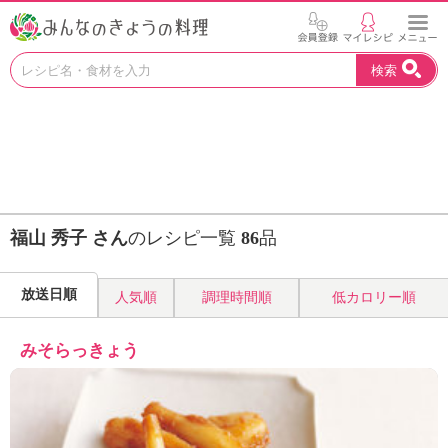
お
検索
い
し
い
レ
シ
ピ
を
見
福山 秀子 さん
のレシピ一覧
86
品
つ
け
よ
放送日順
人気順
調理時間順
低カロリー順
う
。
N
みそらっきょう
H
K
エ
デ