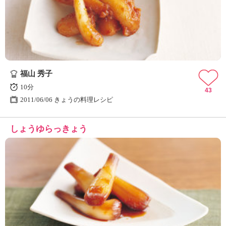
ュ
ケ
ー
シ
ョ
ナ
ル
福山 秀子
「
み
10分
43
ん
2011/06/06 きょうの料理レシピ
な
の
しょうゆらっきょう
き
ょ
う
の
料
理
」