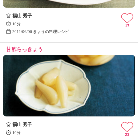
福山 秀子
10分
17
2011/06/06 きょうの料理レシピ
甘酢らっきょう
福山 秀子
10分
23