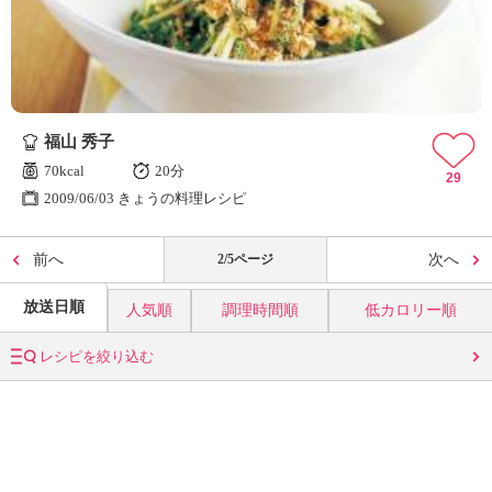
福山 秀子
70kcal
20分
29
2009/06/03 きょうの料理レシピ
前へ
2/5ページ
次へ
放送日順
人気順
調理時間順
低カロリー順
レシピを絞り込む