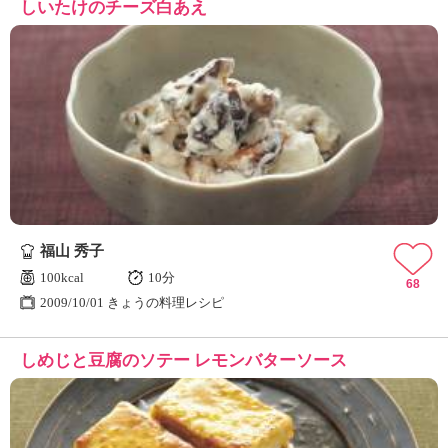
しいたけのチーズ白あえ
福山 秀子
100kcal
10分
68
2009/10/01 きょうの料理レシピ
しめじと豆腐のソテー レモンバターソース