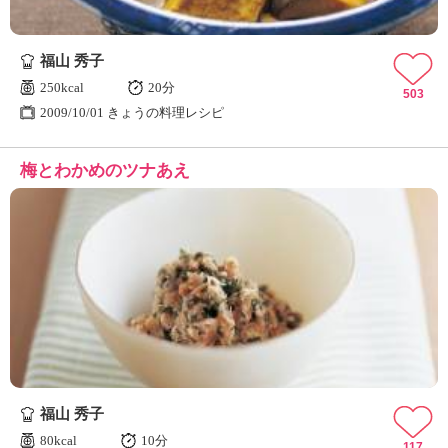
福山 秀子
250kcal
20分
503
2009/10/01 きょうの料理レシピ
梅とわかめのツナあえ
福山 秀子
80kcal
10分
117