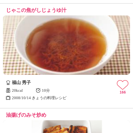
じゃこの焦がしじょうゆ汁
福山 秀子
20kcal
10分
166
2008/10/14 きょうの料理レシピ
油揚げのみそ炒め