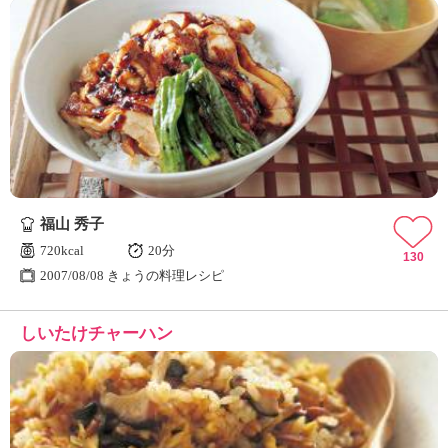
福山 秀子
720kcal
20分
130
2007/08/08 きょうの料理レシピ
しいたけチャーハン