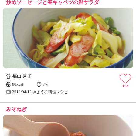
炒めソーセージと春キャベツの温サラダ
福山 秀子
80kcal
7分
154
2012/04/12 きょうの料理レシピ
みそねぎ