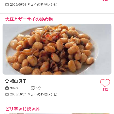
2009/06/03 きょうの料理レシピ
大豆とザーサイの炒め物
福山 秀子
90kcal
5分
132
2005/10/24 きょうの料理レシピ
ピリ辛きじ焼き丼