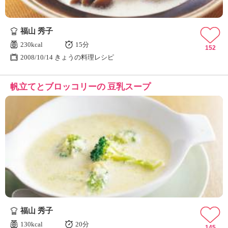
福山 秀子
230kcal
15分
152
2008/10/14 きょうの料理レシピ
帆立てとブロッコリーの 豆乳スープ
福山 秀子
130kcal
20分
145