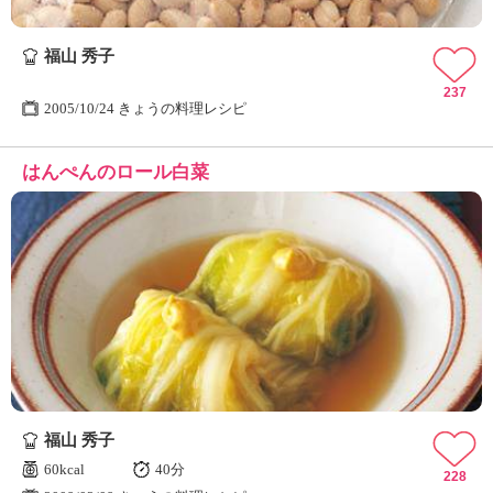
福山 秀子
237
2005/10/24 きょうの料理レシピ
はんぺんのロール白菜
福山 秀子
60kcal
40分
228