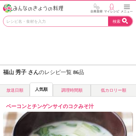
お
検索
い
し
い
レ
シ
ピ
を
見
福山 秀子 さん
のレシピ一覧
86
品
つ
け
よ
人気順
放送日順
調理時間順
低カロリー順
う
。
N
ベーコンとチンゲンサイのコクみそ汁
H
K
エ
デ