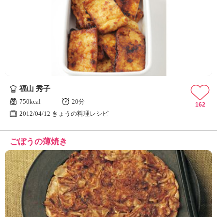
福山 秀子
750kcal
20分
162
2012/04/12 きょうの料理レシピ
ごぼうの薄焼き