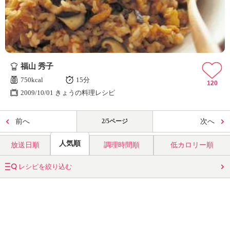
福山 秀子
750kcal
15分
120
2009/10/01 きょうの料理レシピ
前へ
2/5ページ
次へ
人気順
放送日順
調理時間順
低カロリー順
レシピを絞り込む