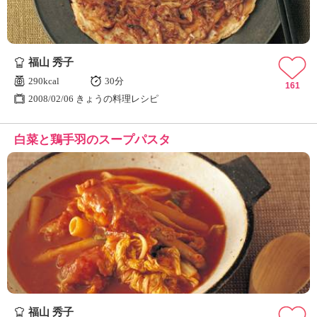
福山 秀子
290kcal
30分
161
2008/02/06 きょうの料理レシピ
白菜と鶏手羽のスープパスタ
福山 秀子