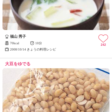
ュ
ケ
ー
シ
ョ
ナ
ル
福山 秀子
「
み
70kcal
10分
242
ん
2008/10/14 きょうの料理レシピ
な
の
大豆をゆでる
き
ょ
う
の
料
理
」