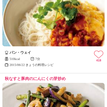
パン・ウェイ
510kcal
7分
418
2015/06/22 きょうの料理レシピ
秋なすと豚肉のにんにくの芽炒め