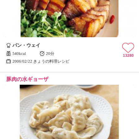
ュ
ケ
ー
シ
ョ
ナ
ル
パン・ウェイ
「
み
540kcal
20分
13280
ん
2006/02/22 きょうの料理レシピ
な
の
豚肉の水ギョーザ
き
ょ
う
の
料
理
」