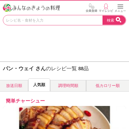
お
検索
い
し
い
レ
シ
ピ
を
見
パン・ウェイ さん
のレシピ一覧
88
品
つ
け
よ
人気順
放送日順
調理時間順
低カロリー順
う
。
N
簡単チャーシュー
H
K
エ
デ