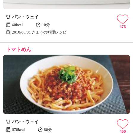
パン・ウェイ
40kcal
10分
473
2010/08/31 きょうの料理レシピ
トマトめん
パン・ウェイ
670kcal
80分
450