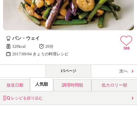
パン・ウェイ
320kcal
20分
388
2017/09/04 きょうの料理レシピ
1/5ページ
次へ
人気順
放送日順
調理時間順
低カロリー順
レシピを絞り込む