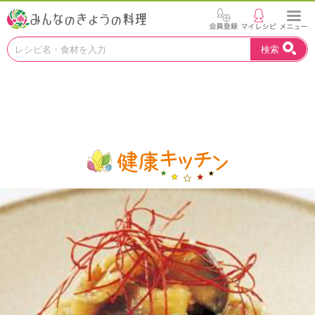
お
検索
い
し
い
レ
シ
ピ
を
見
つ
け
よ
う
。
N
H
K
エ
デ