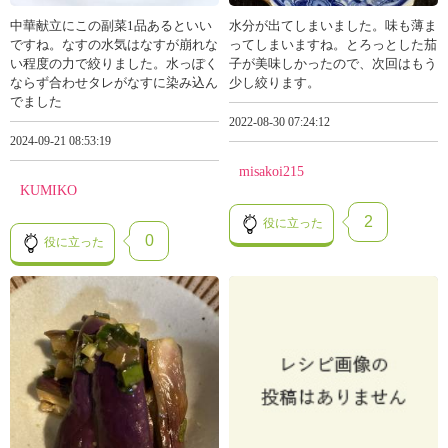
中華献立にこの副菜1品あるといい
水分が出てしまいました。味も薄ま
ですね。なすの水気はなすが崩れな
ってしまいますね。とろっとした茄
い程度の力で絞りました。水っぽく
子が美味しかったので、次回はもう
ならず合わせタレがなすに染み込ん
少し絞ります。
でました
2022-08-30 07:24:12
2024-09-21 08:53:19
misakoi215
KUMIKO
2
役に立った
0
役に立った