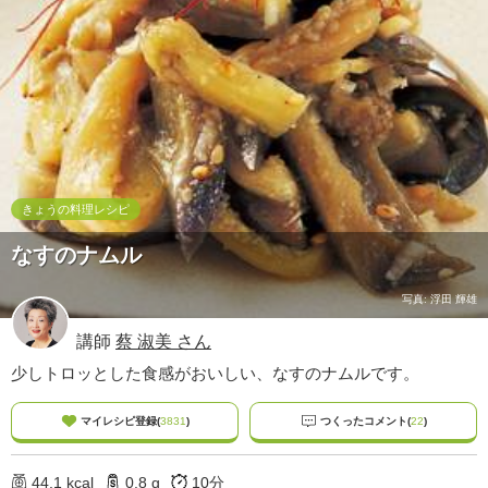
ュ
ケ
ー
シ
ョ
ナ
ル
「
み
ん
きょうの料理レシピ
な
なすのナムル
の
き
ょ
写真: 浮田 輝雄
う
講師
蔡 淑美 さん
の
料
少しトロッとした食感がおいしい、なすのナムルです。
理
」
マイレシピ登録(
3831
)
つくったコメント(
22
)
44.1 kcal
0.8 g
10分