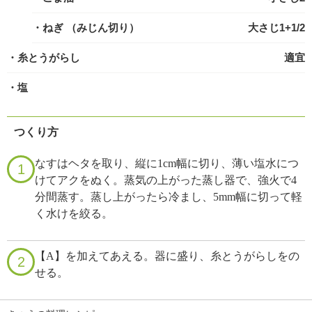
・ねぎ
（みじん切り）
大さじ1+1/2
・糸とうがらし
適宜
・塩
つくり方
なすはヘタを取り、縦に1cm幅に切り、薄い塩水につ
1
けてアクをぬく。蒸気の上がった蒸し器で、強火で4
分間蒸す。蒸し上がったら冷まし、5mm幅に切って軽
く水けを絞る。
【A】を加えてあえる。器に盛り、糸とうがらしをの
2
せる。