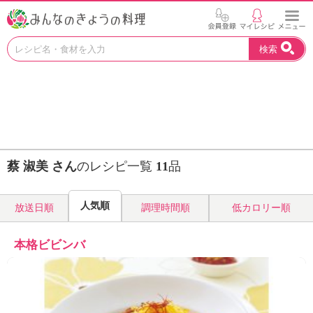
お
検索
い
し
い
レ
シ
ピ
を
見
蔡 淑美 さん
のレシピ一覧
11
品
つ
け
よ
人気順
放送日順
調理時間順
低カロリー順
う
。
N
本格ビビンバ
H
K
エ
デ