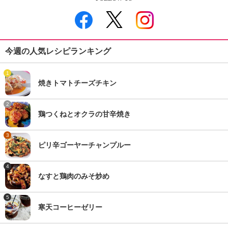
今週の人気レシピランキング
1
焼きトマトチーズチキン
2
鶏つくねとオクラの甘辛焼き
3
ピリ辛ゴーヤーチャンプルー
4
なすと鶏肉のみそ炒め
5
寒天コーヒーゼリー