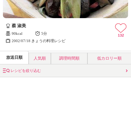
蔡 淑美
90kcal
5分
132
2002/07/18 きょうの料理レシピ
放送日順
人気順
調理時間順
低カロリー順
レシピを絞り込む