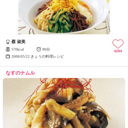
ュ
ケ
ー
シ
ョ
ナ
ル
蔡 淑美
「
み
570kcal
90分
4284
ん
2008/05/22 きょうの料理レシピ
な
の
なすのナムル
き
ょ
う
の
料
理
」