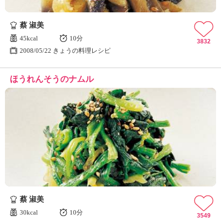
蔡 淑美
45kcal
10分
3832
2008/05/22 きょうの料理レシピ
ほうれんそうのナムル
蔡 淑美
30kcal
10分
3549