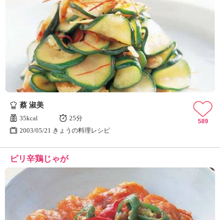
蔡 淑美
35kcal
25分
589
2003/05/21 きょうの料理レシピ
ピリ辛鶏じゃが