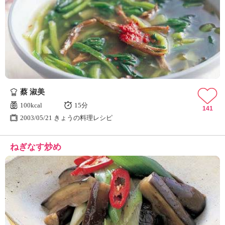
蔡 淑美
100kcal
15分
141
2003/05/21 きょうの料理レシピ
ねぎなす炒め