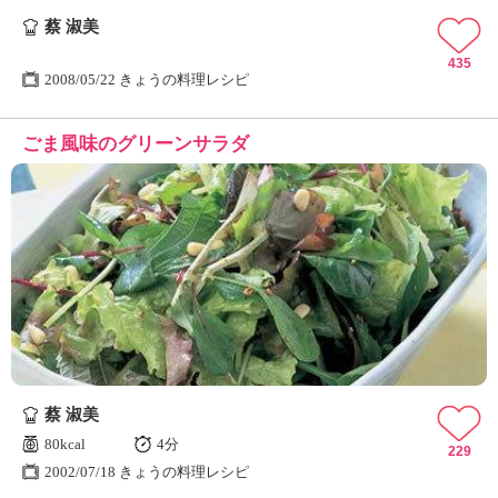
蔡 淑美
435
2008/05/22 きょうの料理レシピ
ごま風味のグリーンサラダ
蔡 淑美
80kcal
4分
229
2002/07/18 きょうの料理レシピ