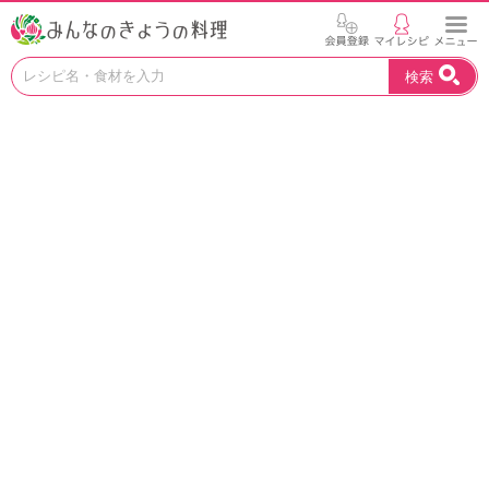
お
検索
い
し
い
レ
シ
ピ
を
見
つ
け
よ
う
。
N
H
K
エ
デ