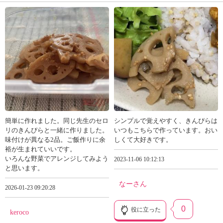
簡単に作れました。同じ先生のセロ
シンプルで覚えやすく、きんぴらは
リのきんぴらと一緒に作りました。
いつもこちらで作っています。おい
味付けが異なる2品。ご飯作りに余
しくて大好きです。
裕が生まれていいです。
いろんな野菜でアレンジしてみよう
2023-11-06 10:12:13
と思います。
なーさん
2026-01-23 09:20:28
0
役に立った
keroco