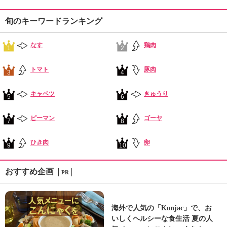
旬のキーワードランキング
なす
鶏肉
1
2
トマト
豚肉
3
4
キャベツ
きゅうり
5
6
ピーマン
ゴーヤ
7
8
ひき肉
卵
9
10
おすすめ企画
PR
海外で人気の「Konjac」で、お
いしくヘルシーな食生活 夏の人