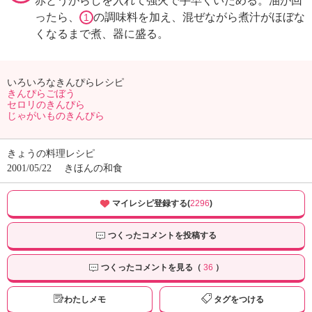
赤とうがらしを入れて強火で手早くいためる。油が回
ったら、
の調味料を加え、混ぜながら煮汁がほぼな
1
くなるまで煮、器に盛る。
いろいろなきんぴらレシピ
きんぴらごぼう
セロリのきんぴら
じゃがいものきんぴら
きょうの料理レシピ
2001/05/22
きほんの和食
マイレシピ登録する(
2296
)
つくったコメントを投稿する
つくったコメントを見る（
36
）
わたしメモ
タグをつける