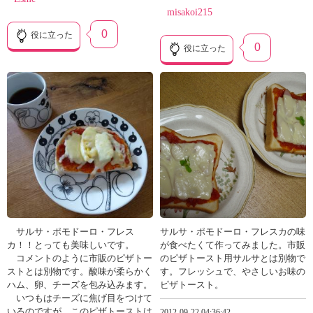
misakoi215
0
役に立った
0
役に立った
サルサ・ポモドーロ・フレス
サルサ・ポモドーロ・フレスカの味
カ！！とっても美味しいです。
が食べたくて作ってみました。市販
コメントのように市販のピザトー
のピザトースト用サルサとは別物で
ストとは別物です。酸味が柔らかく
す。フレッシュで、やさしいお味の
ハム、卵、チーズを包み込みます。
ピザトースト。
いつもはチーズに焦げ目をつけて
いるのですが、このピザトーストは
2012-09-22 04:36:42