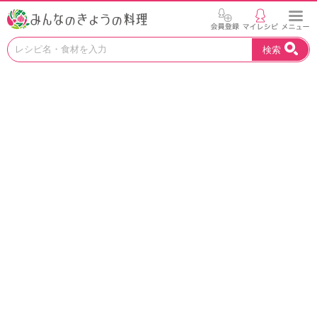
お
検索
い
し
い
レ
シ
ピ
を
見
つ
け
よ
う
。
N
H
K
エ
デ