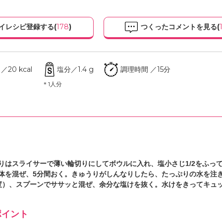
イレシピ登録する(
178
)
つくったコメントを見る(
20 kcal
塩分／1.4 g
調理時間 ／15分
＊1人分
りはスライサーで薄い輪切りにしてボウルに入れ、塩小さじ1/2をふっ
体を混ぜ、5分間おく。きゅうりがしんなりしたら、たっぷりの水を注
度）、スプーンでササッと混ぜ、余分な塩けを抜く。水けをきってキュ
イント