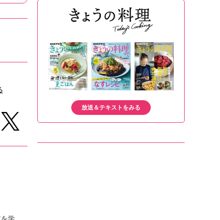
る
放送＆テキストをみる
技を学