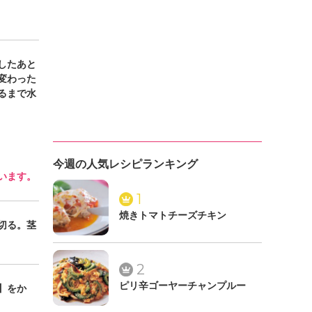
したあと
変わった
るまで水
今週の人気レシピランキング
います。
1
焼きトマトチーズチキン
切る。茎
2
ピリ辛ゴーヤーチャンプルー
】をか