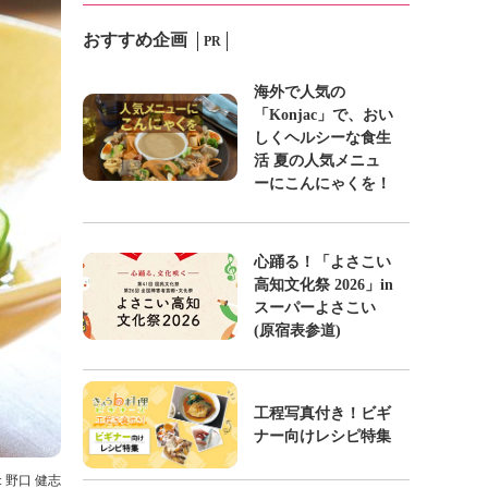
おすすめ企画
PR
海外で人気の
「Konjac」で、おい
しくヘルシーな食生
活 夏の人気メニュ
ーにこんにゃくを！
心踊る！「よさこい
高知文化祭 2026」in
スーパーよさこい
(原宿表参道)
工程写真付き！ビギ
ナー向けレシピ特集
: 野口 健志