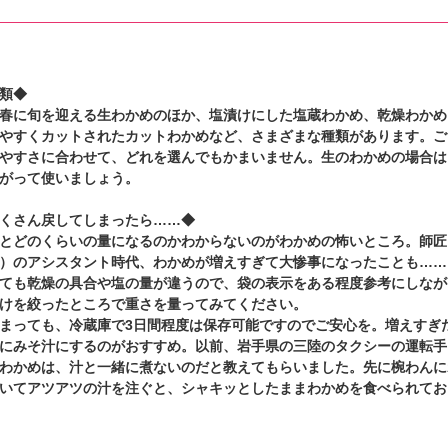
類◆
春に旬を迎える生わかめのほか、塩漬けにした塩蔵わかめ、乾燥わかめ
やすくカットされたカットわかめなど、さまざまな種類があります。ご
やすさに合わせて、どれを選んでもかまいません。生のわかめの場合は
がって使いましょう。
くさん戻してしまったら……◆
とどのくらいの量になるのかわからないのがわかめの怖いところ。師匠
）のアシスタント時代、わかめが増えすぎて大惨事になったことも……
ても乾燥の具合や塩の量が違うので、袋の表示をある程度参考にしなが
けを絞ったところで重さを量ってみてください。
まっても、冷蔵庫で3日間程度は保存可能ですのでご安心を。増えすぎ
にみそ汁にするのがおすすめ。以前、岩手県の三陸のタクシーの運転手
わかめは、汁と一緒に煮ないのだと教えてもらいました。先に椀わんに
いてアツアツの汁を注ぐと、シャキッとしたままわかめを食べられてお