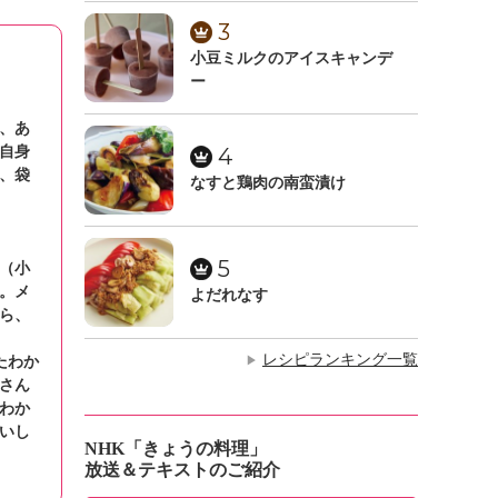
3
小豆ミルクのアイスキャンデ
ー
、あ
自身
4
、袋
なすと鶏肉の南蛮漬け
5
（小
。メ
よだれなす
ら、
レシピランキング一覧
たわか
▶
さん
わか
いし
NHK「きょうの料理」
放送＆テキストのご紹介