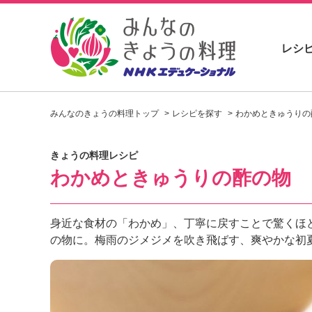
レシ
お
い
みんなのきょうの料理トップ
レシピを探す
わかめときゅうりの
し
い
レ
きょうの料理レシピ
シ
わかめときゅうりの酢の物
ピ
を
見
つ
身近な食材の「わかめ」、丁寧に戻すことで驚くほ
け
の物に。梅雨のジメジメを吹き飛ばす、爽やかな初
よ
う
。
N
H