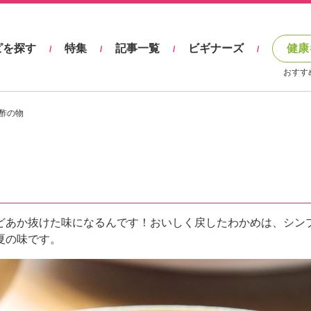
ピを探す
特集
記事一覧
ビギナーズ
健康
/
/
/
/
おすす
酢の物
どあか抜けた味になるんです！おいしく戻したわかめは、シン
夏の味です。