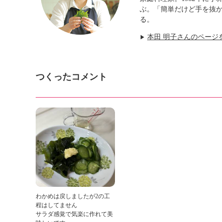
ぶ。「簡単だけど手を抜
る。
本田 明子さんのページ
▶
つくったコメント
わかめは戻しましたが2の工
程はしてません
サラダ感覚で気楽に作れて美