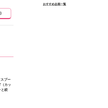
おすすめ企画一覧
1
)
てスプー
ぎ（カッ
ッと絞