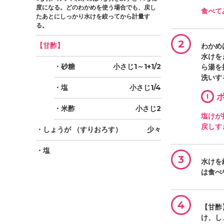
度になる。どのわかめを使う場合でも、戻し
食べて
たあとにしっかり水けを絞ってから計量す
る。
2
【甘酢】
わかめ
水けを
・砂糖
小さじ1～1+1/2
ら湯を
洗いす
・塩
小さじ1/4
!
ポ
・米酢
小さじ2
塩けが
戻しす
・しょうが
（すりおろす）
少々
・塩
3
水けを
は食べ
4
【甘酢
け、し