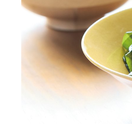
K
エ
デ
ュ
ケ
ー
シ
ョ
ナ
ル
「
み
ん
な
の
き
ょ
う
の
料
理