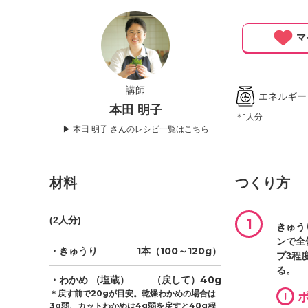
」
マ
講師
エネルギー ／
本田 明子
＊1人分
▶
本田 明子 さんのレシピ一覧はこちら
材料
つくり方
(2人分)
1
きゅう
ンで全
・きゅうり
1本（100～120g）
プ3程
る。
・わかめ
（塩蔵）
（戻して）40g
＊戻す前で20gが目安。乾燥わかめの場合は
!
ポ
3g弱、カットわかめは4g弱を戻すと40g程