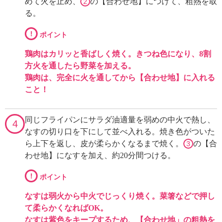
めて火を止め、
の【合わせ地】につけて、粗熱を取
2
る。
!
ポイント
鶏肉はカリッと香ばしく焼く。きつね色になり、8割
方火を通したら野菜を加える。
鶏肉は、完全に火を通してから【合わせ地】に入れる
こと！
同じフライパンにサラダ油適量を弱めの中火で熱し、
4
なすの切り口を下にして並べ入れる。焼き色がついた
ら上下を返し、皮が柔らかくなるまで焼く。
の【合
3
わせ地】になすを加え、約20分間つける。
!
ポイント
なすは弱火から中火でじっくり焼く。菜箸などで押し
て柔らかくなればOK。
なすは紫色をキープするため、【合わせ地」の粗熱を