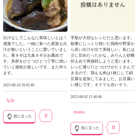
出汁なしでこんなに美味しいとは！
手順が大切なレシピだと思います。
感激でした。一緒に食べた家族も出
順番にじっくり焼いた鶏肉や野菜か
汁が無いということに驚いていまし
ら良い出汁が出て美味しい。私には
た。青ネギは九条ネギがお薦めで
少し甘めだったかな。みりんと砂糖
す。具材をひとつひとつ丁寧に焼い
控えめで再挑戦しようと思います。
ていく過程が楽しいです。また作り
レシピ通りだとつけ汁がたくさんで
ます。
きるので、鶏もも肉は1枚にして絹
豆腐を追加してみました。お豆腐い
い感じです。オクラも合いそう。
2025-08-24 10:02:49
2025-08-02 11:46:46
なお
momo
0
役に立った
0
役に立った