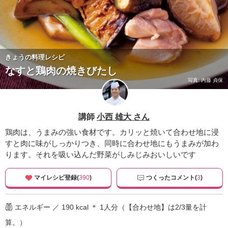
きょうの料理レシピ
なすと鶏肉の焼きびたし
写真: 内藤 貞保
講師
小西 雄大 さん
鶏肉は、うまみの強い食材です。カリッと焼いて合わせ地に浸
すと肉に味がしっかりつき、同時に合わせ地にもうまみが加わ
ります。それを吸い込んだ野菜がしみじみおいしいです
マイレシピ登録(
390
)
つくったコメント(
3
)
エネルギー ／ 190 kcal ＊ 1人分（【合わせ地】は2/3量を計
算。）