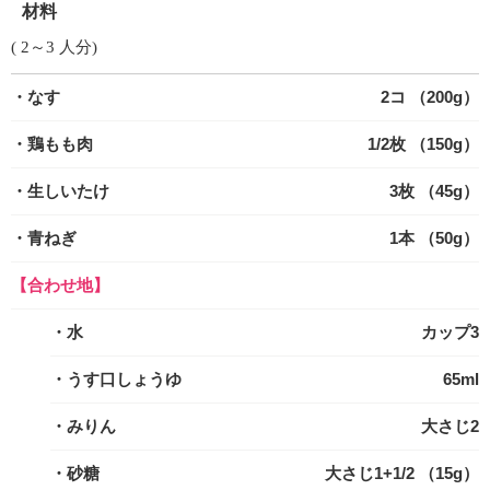
材料
( 2～3 人分)
・なす
2コ （200g）
・鶏もも肉
1/2枚 （150g）
・生しいたけ
3枚 （45g）
・青ねぎ
1本 （50g）
【合わせ地】
・水
カップ3
・うす口しょうゆ
65ml
・みりん
大さじ2
・砂糖
大さじ1+1/2 （15g）