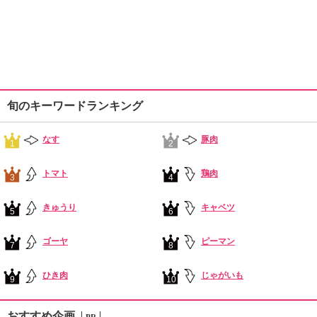
旬のキーワードランキング
なす
豚肉
1
2
トマト
鶏肉
3
4
きゅうり
キャベツ
5
6
ゴーヤ
ピーマン
7
8
ひき肉
じゃがいも
9
10
おすすめ企画