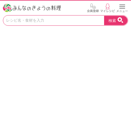
お
検索
い
し
い
レ
シ
ピ
を
見
つ
け
よ
う
。
N
H
K
エ
デ