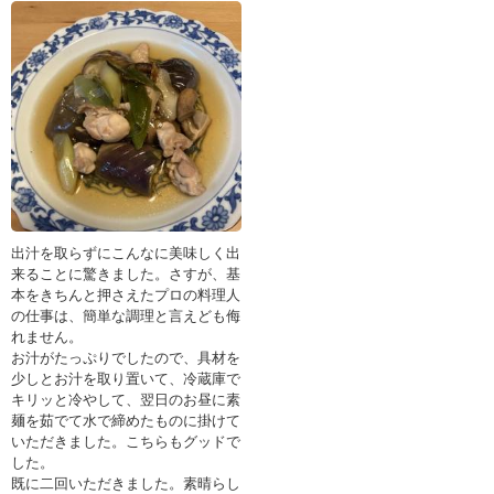
出汁を取らずにこんなに美味しく出
来ることに驚きました。さすが、基
本をきちんと押さえたプロの料理人
の仕事は、簡単な調理と言えども侮
れません。
お汁がたっぷりでしたので、具材を
少しとお汁を取り置いて、冷蔵庫で
キリッと冷やして、翌日のお昼に素
麺を茹でて水で締めたものに掛けて
いただきました。こちらもグッドで
した。
既に二回いただきました。素晴らし