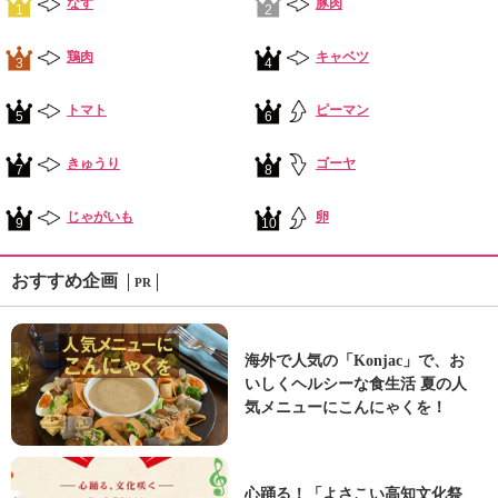
なす
豚肉
1
2
鶏肉
キャベツ
3
4
トマト
ピーマン
5
6
きゅうり
ゴーヤ
7
8
じゃがいも
卵
9
10
おすすめ企画
PR
海外で人気の「Konjac」で、お
いしくヘルシーな食生活 夏の人
気メニューにこんにゃくを！
心踊る！「よさこい高知文化祭