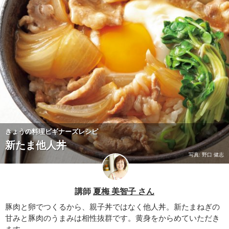
きょうの料理ビギナーズレシピ
新たま他人丼
写真: 野口 健志
講師
夏梅 美智子 さん
豚肉と卵でつくるから、親子丼ではなく他人丼。新たまねぎの
甘みと豚肉のうまみは相性抜群です。黄身をからめていただき