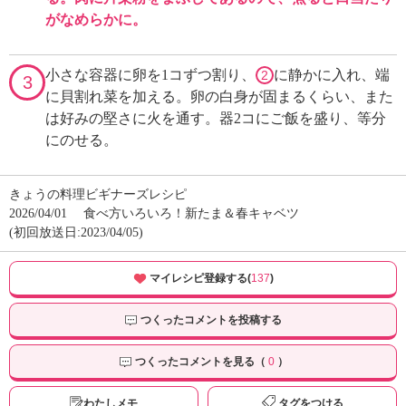
がなめらかに。
小さな容器に卵を1コずつ割り、
に静かに入れ、端
2
3
に貝割れ菜を加える。卵の白身が固まるくらい、また
は好みの堅さに火を通す。器2コにご飯を盛り、等分
にのせる。
きょうの料理ビギナーズレシピ
2026/04/01
食べ方いろいろ！新たま＆春キャベツ
(初回放送日:2023/04/05)
マイレシピ登録する(
137
)
つくったコメントを投稿する
つくったコメントを見る（
0
）
わたしメモ
タグをつける