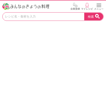
お
検索
い
し
い
レ
シ
ピ
を
見
つ
け
よ
う
。
N
H
K
エ
デ