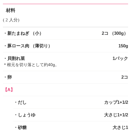
材料
( 2 人分)
・新たまねぎ
（小）
2コ （300g）
・豚ロース肉
（薄切り）
150g
・貝割れ菜
1パック
＊根元を切り落として約40g。
・卵
2コ
【A】
・だし
カップ1+1/2
・しょうゆ
大さじ1+1/2
・砂糖
大さじ1