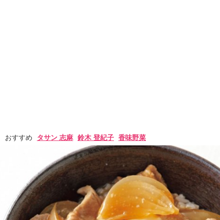
おすすめ
タサン 志麻
鈴木 登紀子
香味野菜