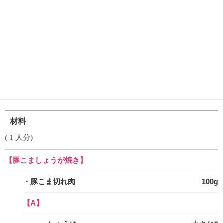
材料
( 1 人分)
【豚こましょうが焼き】
・豚こま切れ肉
100g
【A】