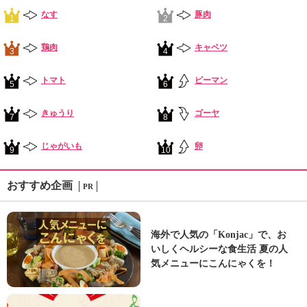
なす
豚肉
1
2
鶏肉
キャベツ
3
4
トマト
ピーマン
5
6
きゅうり
ゴーヤ
7
8
じゃがいも
卵
9
10
おすすめ企画
PR
海外で人気の「Konjac」で、お
いしくヘルシーな食生活 夏の人
気メニューにこんにゃくを！