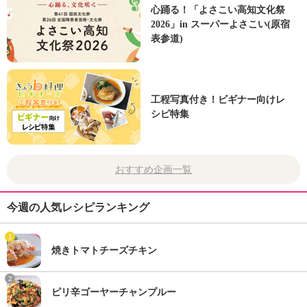
心踊る！「よさこい高知文化祭
2026」in スーパーよさこい(原宿
表参道)
工程写真付き！ビギナー向けレ
シピ特集
おすすめ企画一覧
今週の人気レシピランキング
1
焼きトマトチーズチキン
2
ピリ辛ゴーヤーチャンプルー