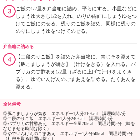
ご飯の1/2量を弁当箱に詰め、平らにする。小皿などに
3
しょうゆ大さじ1/2を入れ、のりの両面にしょうゆをつ
けてご飯にのせる。残りのご飯を詰め、同様に残りの
のりにしょうゆをつけてのせる。
弁当箱に詰める
【二段のりご飯】を詰めた弁当箱に、青じそを添えて
4
【豚こましょうが焼き】（汁けをきる）を入れる。パ
プリカの甘酢あえ1/2量（ざるに上げて汁けをよくき
る）、ゆでいんげんのごまあえを詰める。たくあんを
添える。
全体備考
◎豚こましょうが焼き エネルギー1人分310kcal 調理時間7分
◎二段のりご飯 エネルギー1人分240kcal 調理時間3分
◎パプリカの甘酢あえ エネルギー全量70kcal 調理時間5分（味を
なじませる時間は除く）
◎ゆでいんげんのごまあえ エネルギー1人分50kcal 調理時間7分
（粗熱を取る時間は除く）