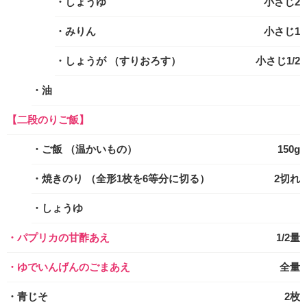
・しょうゆ
小さじ2
・みりん
小さじ1
・しょうが
（すりおろす）
小さじ1/2
・油
【二段のりご飯】
・ご飯
（温かいもの）
150g
・焼きのり
（全形1枚を6等分に切る）
2切れ
・しょうゆ
・パプリカの甘酢あえ
1/2量
・ゆでいんげんのごまあえ
全量
・青じそ
2枚