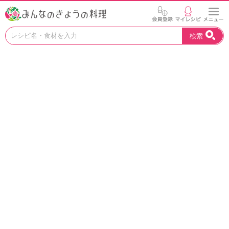
お
検索
い
し
い
レ
シ
ピ
を
見
つ
け
よ
う
。
N
H
K
エ
デ