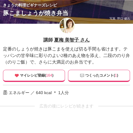
きょうの料理ビギナーズレシピ
豚こましょうが焼き弁当
写真: 野口 健志
講師
夏梅 美智子 さん
定番のしょうが焼きは豚こまを使えば切る手間も省けます。テ
ッパンの甘辛味に彩りのよい2種のあえ物を添え、二段ののり弁
（のりご飯）で、さらに大満足のお弁当です。
マイレシピ登録(
164
)
つくったコメント(
1
)
エネルギー ／ 640 kcal ＊ 1人分
広告の後にレシピが続きます