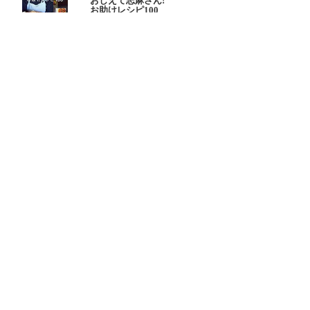
おしえて志麻さん!
お助けレシピ100
大原千鶴の
ひとり分ごはん
元気なシニアの野菜たっぷり
たんぱく質も 2品献立
これならできる!
ハツ江おばあちゃんの人気お弁当
ハツ江おばあちゃんの
電子レンジでラクラクごはん