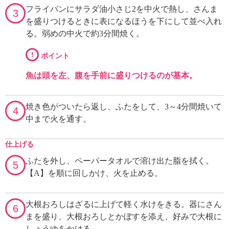
フライパンにサラダ油小さじ2を中火で熱し、さんま
3
を盛りつけるときに表になるほうを下にして並べ入れ
る。弱めの中火で約3分間焼く。
!
ポイント
魚は頭を左、腹を手前に盛りつけるのが基本。
焼き色がついたら返し、ふたをして、3～4分間焼いて
4
中まで火を通す。
仕上げる
ふたを外し、ペーパータオルで溶け出た脂を拭く。
5
【A】を順に回しかけ、火を止める。
大根おろしはざるに上げて軽く水けをきる。器にさん
6
まを盛り、大根おろしとかぼすを添え、好みで大根に
しょうゆをかける。