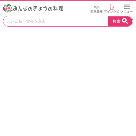
お
検索
い
し
い
レ
シ
ピ
を
見
つ
け
よ
う
。
N
H
K
エ
デ