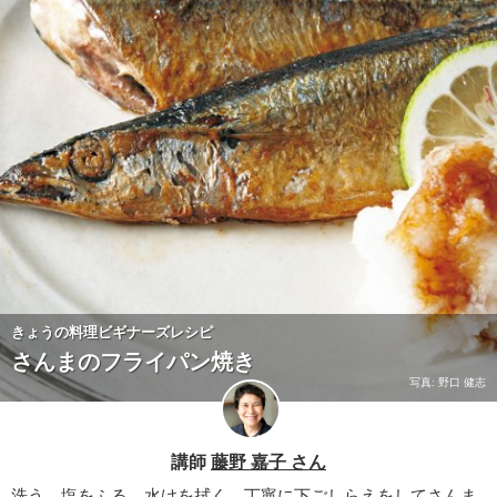
きょうの料理ビギナーズレシピ
さんまのフライパン焼き
写真: 野口 健志
講師
藤野 嘉子 さん
洗う、塩をふる、水けを拭く。丁寧に下ごしらえをしてさんま