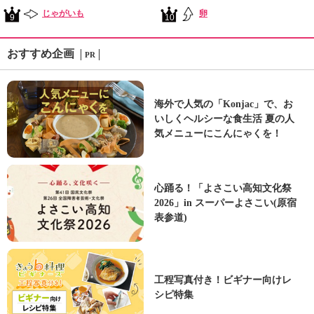
じゃがいも
卵
9
10
おすすめ企画
PR
海外で人気の「Konjac」で、お
いしくヘルシーな食生活 夏の人
気メニューにこんにゃくを！
心踊る！「よさこい高知文化祭
2026」in スーパーよさこい(原宿
表参道)
工程写真付き！ビギナー向けレ
シピ特集