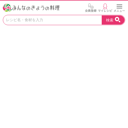
お
検索
い
し
い
レ
シ
ピ
を
見
つ
け
よ
う
。
N
H
K
エ
デ