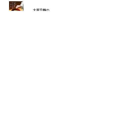
大原千鶴の
ひとり分ごはん
元気なシニアの野菜たっぷり
たんぱく質も 2品献立
これならできる!
ハツ江おばあちゃんの人気お弁当
ハツ江おばあちゃんの
電子レンジでラクラクごはん
ページトップへ
ヘルプ