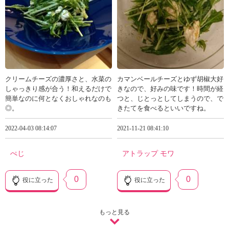
クリームチーズの濃厚さと、水菜の
カマンベールチーズとゆず胡椒大好
しゃっきり感が合う！和えるだけで
きなので、好みの味です！時間が経
簡単なのに何となくおしゃれなのも
つと、じとっとしてしまうので、で
◎。
きたてを食べるといいですね。
2022-04-03 08:14:07
2021-11-21 08:41:10
ぺじ
アトラップ モワ
0
0
役に立った
役に立った
もっと見る