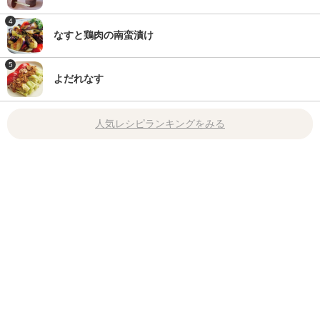
4
なすと鶏肉の南蛮漬け
5
よだれなす
人気レシピランキングをみる