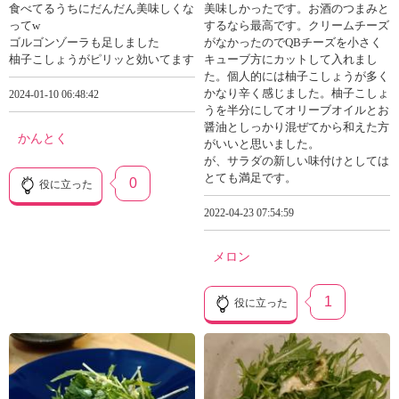
食べてるうちにだんだん美味しくな
美味しかったです。お酒のつまみと
ってw
するなら最高です。クリームチーズ
ゴルゴンゾーラも足しました
がなかったのでQBチーズを小さく
柚子こしょうがピリッと効いてます
キューブ方にカットして入れまし
た。個人的には柚子こしょうが多く
かなり辛く感じました。柚子こしょ
2024-01-10 06:48:42
うを半分にしてオリーブオイルとお
醤油としっかり混ぜてから和えた方
かんとく
がいいと思いました。
が、サラダの新しい味付けとしては
とても満足です。
0
役に立った
2022-04-23 07:54:59
メロン
1
役に立った