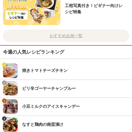
工程写真付き！ビギナー向けレ
シピ特集
おすすめ企画一覧
今週の人気レシピランキング
1
焼きトマトチーズチキン
2
ピリ辛ゴーヤーチャンプルー
3
小豆ミルクのアイスキャンデー
4
なすと鶏肉の南蛮漬け