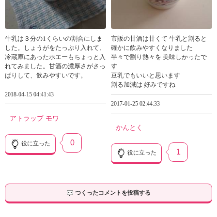
牛乳は３分の1くらいの割合にしま
市販の甘酒は甘くて 牛乳と割ると
した。しょうがをたっぷり入れて、
確かに飲みやすくなりました
冷蔵庫にあったホエーもちょっと入
半々で割り熱々を 美味しかったで
れてみました。甘酒の濃厚さがさっ
す
ぱりして、飲みやすいです。
豆乳でもいいと思います
割る加減は 好みですね
2018-04-15 04:41:43
2017-01-25 02:44:33
アトラップ モワ
かんとく
0
役に立った
1
役に立った
つくったコメントを投稿する