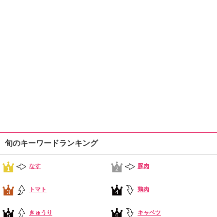
旬のキーワードランキング
なす
豚肉
1
2
トマト
鶏肉
3
4
きゅうり
キャベツ
5
6