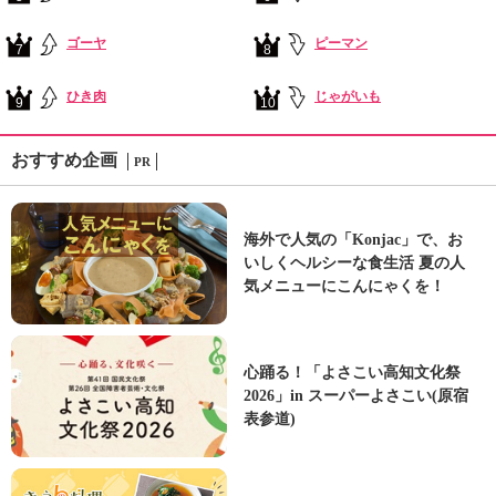
ゴーヤ
ピーマン
7
8
ひき肉
じゃがいも
9
10
おすすめ企画
PR
海外で人気の「Konjac」で、お
いしくヘルシーな食生活 夏の人
気メニューにこんにゃくを！
心踊る！「よさこい高知文化祭
2026」in スーパーよさこい(原宿
表参道)