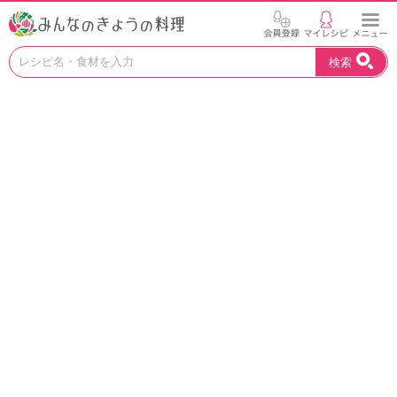
お
検索
い
し
い
レ
シ
ピ
を
見
つ
け
よ
う
。
N
H
K
エ
デ