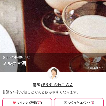
きょうの料理レシピ
ミルク甘酒
写真: 工藤 雅夫
講師
ほりえ さわこ さん
甘酒を牛乳で割るとぐんと飲みやすくなります。
マイレシピ登録(
97
)
つくったコメント(
2
)