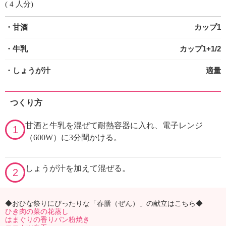
( 4 人分)
・甘酒
カップ1
・牛乳
カップ1+1/2
・しょうが汁
適量
つくり方
甘酒と牛乳を混ぜて耐熱容器に入れ、電子レンジ
1
（600W）に3分間かける。
しょうが汁を加えて混ぜる。
2
◆おひな祭りにぴったりな「春膳（ぜん）」の献立はこちら◆
ひき肉の菜の花蒸し
はまぐりの香りパン粉焼き