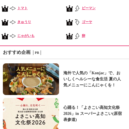
トマト
ピーマン
5
6
きゅうり
ゴーヤ
7
8
じゃがいも
卵
9
10
おすすめ企画
PR
海外で人気の「Konjac」で、お
いしくヘルシーな食生活 夏の人
気メニューにこんにゃくを！
心踊る！「よさこい高知文化祭
2026」in スーパーよさこい(原宿
表参道)