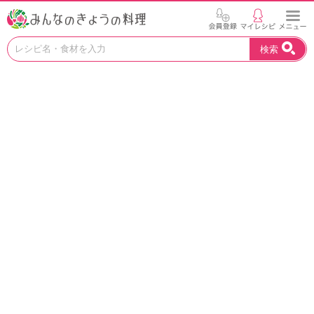
お
検索
い
し
い
レ
シ
ピ
を
見
つ
け
よ
う
。
N
H
K
エ
デ