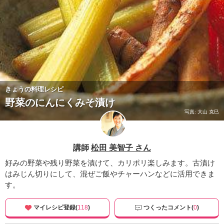
きょうの料理レシピ
野菜のにんにくみそ漬け
写真: 大山 克巳
講師
松田 美智子 さん
好みの野菜や残り野菜を漬けて、カリポリ楽しみます。古漬け
はみじん切りにして、混ぜご飯やチャーハンなどに活用できま
す。
マイレシピ登録(
118
)
つくったコメント(
0
)