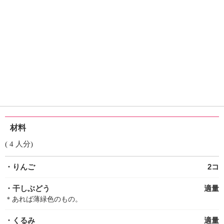
材料
( 4 人分)
・りんご
2コ
・干しぶどう
適量
＊あれば薄緑色のもの。
・くるみ
適量