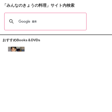
「みんなのきょうの料理」サイト内検索
おすすめBooks＆DVDs
おしえて志麻さん!
お助けレシピ100
大原千鶴の
ひとり分ごはん
元気なシニアの野菜たっぷり
たんぱく質も 2品献立