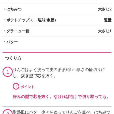
・はちみつ
大さじ2
・ポテトチップス
（塩味/市販）
適量
・グラニュー糖
大さじ1
・バター
つくり方
りんごはよく洗って皮のまま約1cm厚さの輪切りに
1
し、抜き型で芯を抜く。
!
ポイント
好みの型で芯を抜く。なければ包丁で切り取っても。
耐熱皿にバター少々をぬってりんごを並べ、はちみつ