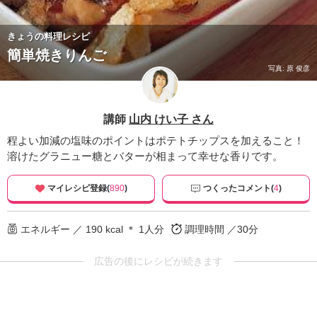
きょうの料理レシピ
簡単焼きりんご
写真: 原 俊彦
講師
山内 けい子 さん
程よい加減の塩味のポイントはポテトチップスを加えること！
溶けたグラニュー糖とバターが相まって幸せな香りです。
マイレシピ登録(
890
)
つくったコメント(
4
)
エネルギー ／ 190 kcal ＊ 1人分
調理時間 ／30分
広告の後にレシピが続きます