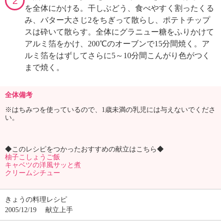
2
を全体にかける。干しぶどう、食べやすく割ったくる
み、バター大さじ2をちぎって散らし、ポテトチップ
スは砕いて散らす。全体にグラニュー糖をふりかけて
アルミ箔をかけ、200℃のオーブンで15分間焼く。ア
ルミ箔をはずしてさらに5～10分間こんがり色がつく
まで焼く。
全体備考
※はちみつを使っているので、1歳未満の乳児には与えないでくださ
い。
◆このレシピをつかったおすすめの献立はこちら◆
柚子こしょうご飯
キャベツの洋風サッと煮
クリームシチュー
きょうの料理レシピ
2005/12/19
献立上手