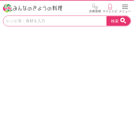
お
検索
い
し
い
レ
シ
ピ
を
見
つ
け
よ
う
。
N
H
K
エ
デ