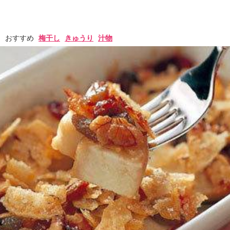
おすすめ
梅干し
きゅうり
汁物