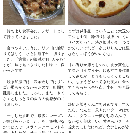
持ちより食事会に、デザートとし
まずは試作品、ということで大玉の
て持っていきました。
フジを１個。輪切りには扱いにくい
サイズだった。焼き加減が今一つつ
食べやすいように、リンゴは輪切
かめないけれど、あまりりんごは重
りではなく、さらに縦半分に切りま
ならないほうがいいかも。
した。「適量」の加減が難しいので
すが、味はあっさりした甘味で、良
甘い香りが漂うものの、皮が変色し
かったです。
て見た目イマイチ。焼き立てを試食
してみたが、どうもしっくりとこな
焼き加減では、表示通りではリン
い。ちょうどやってきた友人に食べ
ゴが柔らかくなかったので、時間を
てもらったら合格点。半分、持ち帰
延長しました。しかし、まだ、さく
ってもらう。
さくとしっとりの両方の食感がのこ
りました。
冷めた焼きりんごを改めて食してみ
たら、なんと、果肉にバターやはち
一寸した油断で、最後にレーズン
みつ、グラニュー糖がしみ込んで、
が焦げちゃいました。あ、胡桃がな
なかなか美味しい。甘さもバターも
かったので、スライスアーモンドを
控えめにしたけれど、充分甘みがあ
使いましたが、それも焦げちゃいま
る。