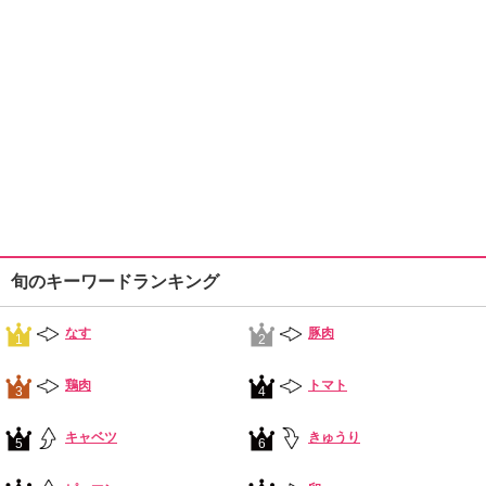
旬のキーワードランキング
なす
豚肉
1
2
鶏肉
トマト
3
4
キャベツ
きゅうり
5
6