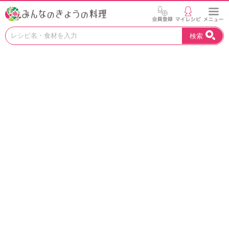
お
検索
い
し
い
レ
シ
ピ
を
見
つ
け
よ
う
。
N
H
K
エ
デ