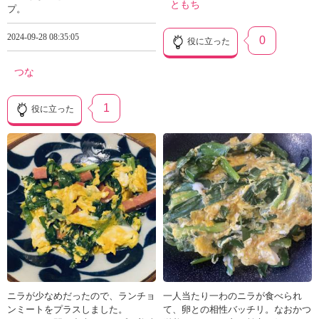
ともち
プ。
2024-09-28 08:35:05
0
役に立った
つな
1
役に立った
ニラが少なめだったので、ランチョ
一人当たり一わのニラが食べられ
ンミートをプラスしました。
て、卵との相性バッチリ。なおかつ