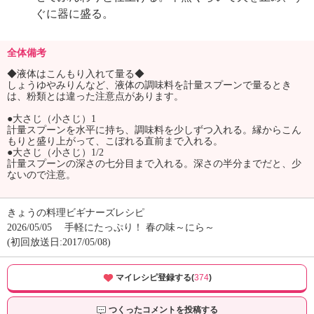
ぐに器に盛る。
全体備考
◆液体はこんもり入れて量る◆
しょうゆやみりんなど、液体の調味料を計量スプーンで量るとき
は、粉類とは違った注意点があります。
●大さじ（小さじ）1
計量スプーンを水平に持ち、調味料を少しずつ入れる。縁からこん
もりと盛り上がって、こぼれる直前まで入れる。
●大さじ（小さじ）1/2
計量スプーンの深さの七分目まで入れる。深さの半分までだと、少
ないので注意。
きょうの料理ビギナーズレシピ
2026/05/05
手軽にたっぷり！ 春の味～にら～
(初回放送日:2017/05/08)
マイレシピ登録する(
374
)
つくったコメントを投稿する