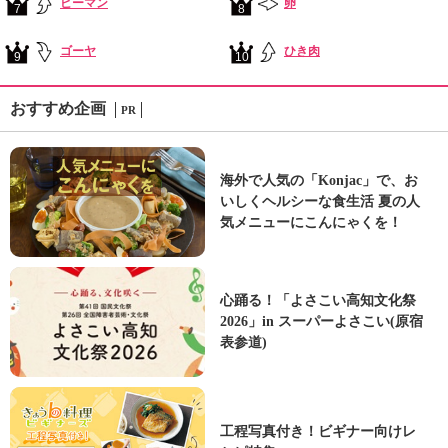
ピーマン
卵
7
8
ゴーヤ
ひき肉
9
10
おすすめ企画
PR
海外で人気の「Konjac」で、お
いしくヘルシーな食生活 夏の人
気メニューにこんにゃくを！
心踊る！「よさこい高知文化祭
2026」in スーパーよさこい(原宿
表参道)
工程写真付き！ビギナー向けレ