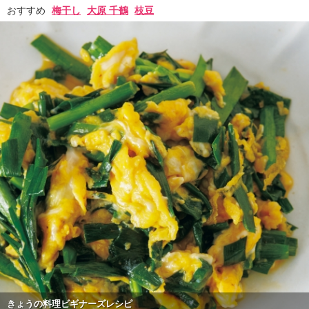
おすすめ
梅干し
大原 千鶴
枝豆
きょうの料理ビギナーズレシピ