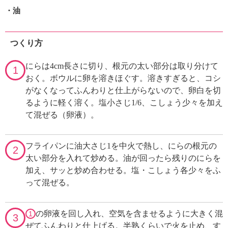
・油
つくり方
にらは4cm長さに切り、根元の太い部分は取り分けて
1
おく。ボウルに卵を溶きほぐす。溶きすぎると、コシ
がなくなってふんわりと仕上がらないので、卵白を切
るように軽く溶く。塩小さじ1/6、こしょう少々を加え
て混ぜる（卵液）。
フライパンに油大さじ1を中火で熱し、にらの根元の
2
太い部分を入れて炒める。油が回ったら残りのにらを
加え、サッと炒め合わせる。塩・こしょう各少々をふ
って混ぜる。
の卵液を回し入れ、空気を含ませるように大きく混
1
3
ぜてふんわりと仕上げる。半熟くらいで火を止め、す