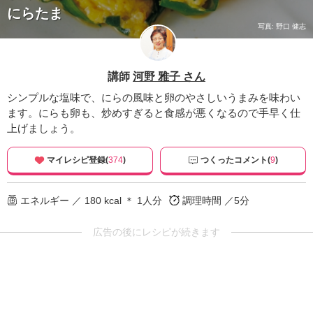
にらたま
写真: 野口 健志
講師
河野 雅子 さん
シンプルな塩味で、にらの風味と卵のやさしいうまみを味わい
ます。にらも卵も、炒めすぎると食感が悪くなるので手早く仕
上げましょう。
マイレシピ登録(
374
)
つくったコメント(
9
)
エネルギー ／ 180 kcal ＊ 1人分
調理時間 ／5分
広告の後にレシピが続きます