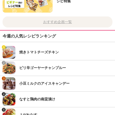
シピ特集
おすすめ企画一覧
今週の人気レシピランキング
1
焼きトマトチーズチキン
2
ピリ辛ゴーヤーチャンプルー
3
小豆ミルクのアイスキャンデー
4
なすと鶏肉の南蛮漬け
5
よだれなす