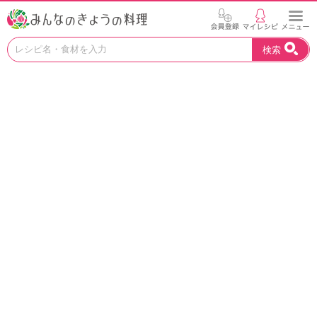
お
検索
い
し
い
レ
シ
ピ
を
見
つ
け
よ
う
。
N
H
K
エ
デ