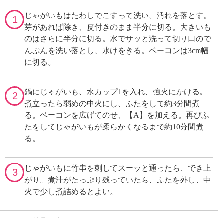
じゃがいもはたわしでこすって洗い、汚れを落とす。
1
芽があれば除き、皮付きのまま半分に切る。大きいも
のはさらに半分に切る。水でサッと洗って切り口ので
んぷんを洗い落とし、水けをきる。ベーコンは3cm幅
に切る。
鍋にじゃがいも、水カップ1を入れ、強火にかける。
2
煮立ったら弱めの中火にし、ふたをして約3分間煮
る。ベーコンを広げてのせ、【A】を加える。再びふ
たをしてじゃがいもが柔らかくなるまで約10分間煮
る。
じゃがいもに竹串を刺してスーッと通ったら、でき上
3
がり。煮汁がたっぷり残っていたら、ふたを外し、中
火で少し煮詰めるとよい。