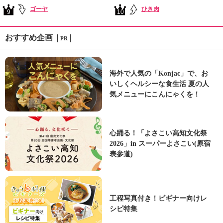
ゴーヤ
ひき肉
9
10
おすすめ企画
PR
海外で人気の「Konjac」で、お
いしくヘルシーな食生活 夏の人
気メニューにこんにゃくを！
心踊る！「よさこい高知文化祭
2026」in スーパーよさこい(原宿
表参道)
工程写真付き！ビギナー向けレ
シピ特集