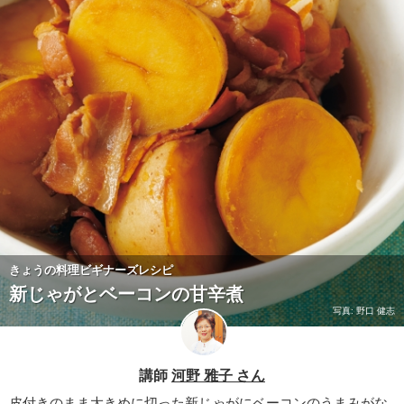
きょうの料理ビギナーズレシピ
新じゃがとベーコンの甘辛煮
写真: 野口 健志
講師
河野 雅子 さん
皮付きのまま大きめに切った新じゃがにベーコンのうまみがな