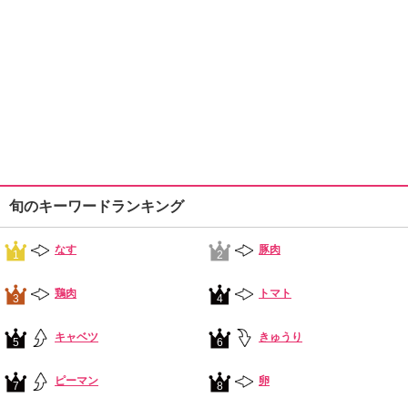
旬のキーワードランキング
なす
豚肉
1
2
鶏肉
トマト
3
4
キャベツ
きゅうり
5
6
ピーマン
卵
7
8