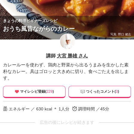
きょうの料理ビギナーズレシピ
おうち風昔ながらのカレー
写真: 野口 健志
講師
大宮 勝雄 さん
カレールーを使わず、鶏肉と野菜から出るうまみを生かした素
朴なカレー。具はゴロッと大きめに切り、食べごたえを出しま
す。
マイレシピ登録(
229
)
つくったコメント(
3
)
エネルギー ／ 630 kcal ＊ 1人分
調理時間 ／45分
広告の後にレシピが続きます