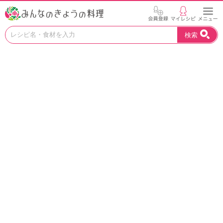
お
検索
い
し
い
レ
シ
ピ
を
見
つ
け
よ
う
。
N
H
K
エ
デ