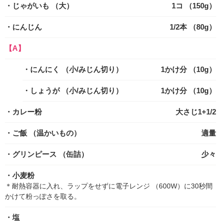
・じゃがいも
（大）
1コ （150g）
・にんじん
1/2本 （80g）
【A】
・にんにく
（小/みじん切り）
1かけ分 （10g）
・しょうが
（小/みじん切り）
1かけ分 （10g）
・カレー粉
大さじ1+1/2
・ご飯
（温かいもの）
適量
・グリンピース
（缶詰）
少々
・小麦粉
＊耐熱容器に入れ、ラップをせずに電子レンジ （600W）に30秒間
かけて粉っぽさを取る。
・塩