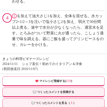
わせる。
を加えて油大さじ1を加え、全体を混ぜる。水カッ
1
4
プ2+1/2～3を注いで塩小さじ2を加え、弱火で30分間
以上煮る。途中で水分が少なくなったら、適宜水を足
す。とろみがついて野菜に火が通ったら、こしょう適
量で味を調える。器にご飯を盛ってグリンピースをの
せ、カレーをかける。
きょうの料理ビギナーズレシピ
2024/11/11
シェフ直伝！初めてのイタリアン＆洋食
(初回放送日:2016/11/07)
マイレシピ登録する(
229
)
つくったコメントを投稿する
つくったコメントを見る（
3
）