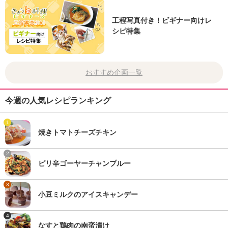
工程写真付き！ビギナー向けレ
シピ特集
おすすめ企画一覧
今週の人気レシピランキング
1
焼きトマトチーズチキン
2
ピリ辛ゴーヤーチャンプルー
3
小豆ミルクのアイスキャンデー
4
なすと鶏肉の南蛮漬け