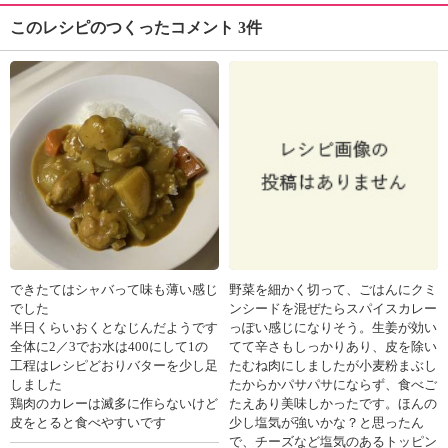
このレシピのつくったコメント 3件
できたてはシャバって味も薄い感じ
野菜を細かく切って、ごはんにクミ
でした
ンシードを混ぜたらスパイスカレー
半日くらいおくとなじんだようです
っぽい感じになりそう。生姜が効い
全体に2／3でお水は400にして1の
てて辛さもしっかりあり、皮を除い
工程はレシピどおりバターを少し足
たむね肉にしましたが小麦粉まぶし
しました
たからかパサパサにならず、食べご
鶏肉のカレーは滅多に作らないけど
たえあり美味しかったです。ほんの
皮をとると食べやすいです
少し塩気が強いかな？と思ったん
で、チーズなど塩気のあるトッピン