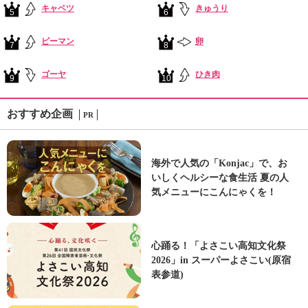
キャベツ
きゅうり
5
6
ピーマン
卵
7
8
ゴーヤ
ひき肉
9
10
おすすめ企画
PR
海外で人気の「Konjac」で、お
いしくヘルシーな食生活 夏の人
気メニューにこんにゃくを！
心踊る！「よさこい高知文化祭
2026」in スーパーよさこい(原宿
表参道)