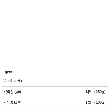
材料
( 2～3 人分)
・鶏もも肉
1枚 （250g）
・たまねぎ
1コ （180g）