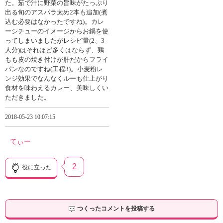
た。茹で汁に野菜の旨味がたっぷり
出る旬のアスパラ太め2本も追加(煮
込む必要はなかったですね)。カレ
ーシチューのイメージからお鍋を使
ってしまいましたがレシピ量(2、3
人分)はそれほど多くはならず、鶏
もも皮の焼き付けが肝だからフライ
パンなのですね(工程3)。小麦粉レ
ンジ効果でなんなくルーも仕上がり
食材を味わえるカレー、美味しくい
ただきました。
2018-05-23 10:07:15
てぃー
2
役に立った
つくったコメントを投稿する