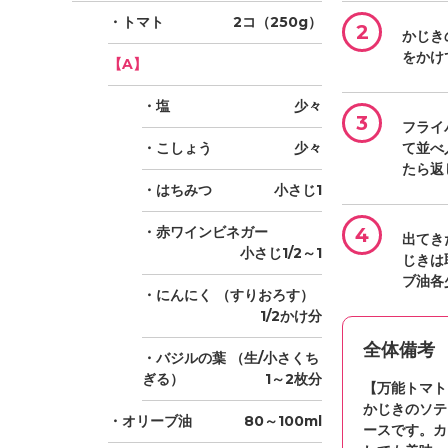
・トマト
2コ（250g）
2
かじき
をかけ
【A】
・塩
少々
3
フライ
・こしょう
少々
て並べ
たら返
・はちみつ
小さじ1
・赤ワインビネガー
4
出てき
小さじ1/2～1
じきは
ブ油各
・にんにく
（すりおろす）
1/2かけ分
全体備考
・バジルの葉
（生/小さくち
ぎる）
1～2枚分
【万能トマト
かじきのソテ
・オリーブ油
80～100ml
ースです。カ