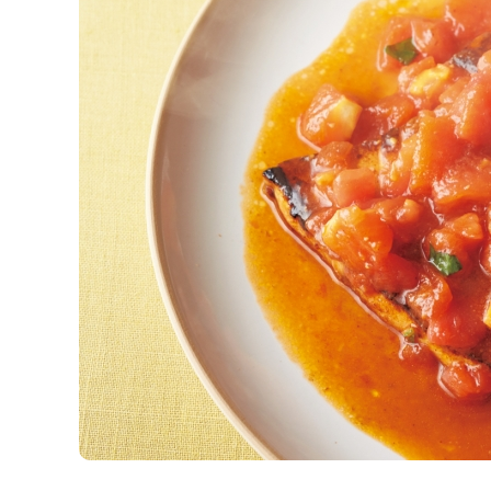
K
エ
デ
ュ
ケ
ー
シ
ョ
ナ
ル
「
み
ん
な
の
き
ょ
う
の
料
理