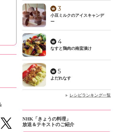
3
小豆ミルクのアイスキャンデ
ー
4
なすと鶏肉の南蛮漬け
5
よだれなす
レシピランキング一覧
▶
る
NHK「きょうの料理」
放送＆テキストのご紹介