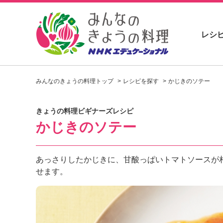
レシ
お
い
みんなのきょうの料理トップ
レシピを探す
かじきのソテー
し
い
レ
きょうの料理ビギナーズレシピ
シ
かじきのソテー
ピ
を
見
つ
あっさりしたかじきに、甘酸っぱいトマトソースが
け
せます。
よ
う
。
N
H