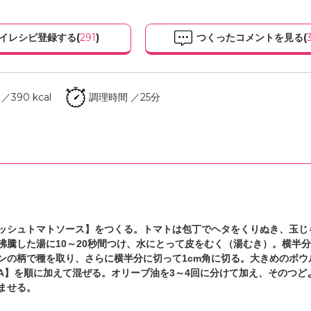
イレシピ登録する(
291
)
つくったコメントを見る(
390 kcal
調理時間 ／25分
ッシュトマトソース】をつくる。トマトは包丁でヘタをくりぬき、玉じ
沸騰した湯に10～20秒間つけ、水にとって皮をむく（湯むき）。横半
ンの柄で種を取り、さらに横半分に切って1cm角に切る。大きめのボウ
A】を順に加えて混ぜる。オリーブ油を3～4回に分けて加え、そのつど
ませる。