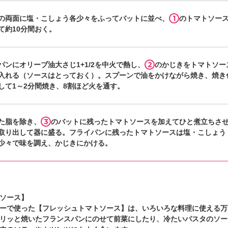
1
の両面に塩・こしょう各少々をふってバットに並べ、
のトマトソー
て約10分間おく。
2
パンにオリーブ油大さじ1+1/2を中火で熱し、
のかじきをトマトソー
入れる（ソースはとっておく）。スプーンで油をかけながら焼き、焼き
して1～2分間焼き、8割ほど火を通す。
3
た脂を除き、
のバットに残ったトマトソースを加えてひと煮立ちさ
取り出して器に盛る。フライパンに残ったトマトソースは塩・こしょう
少々で味を調え、かじきにかける。
ソース】
ーで使った【フレッシュトマトソース】は、いろいろな料理に使える万
リッと焼いたフランスパンにのせて前菜にしたり、冷たいパスタのソー