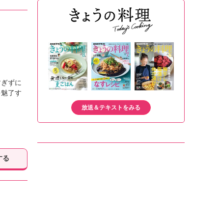
すぎずに
を魅了す
放送＆テキストをみる
する