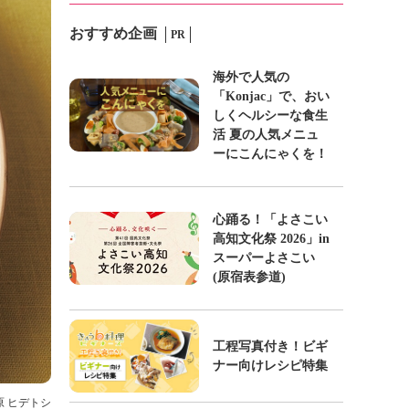
おすすめ企画
PR
海外で人気の
「Konjac」で、おい
しくヘルシーな食生
活 夏の人気メニュ
ーにこんにゃくを！
心踊る！「よさこい
高知文化祭 2026」in
スーパーよさこい
(原宿表参道)
工程写真付き！ビギ
ナー向けレシピ特集
 原 ヒデトシ