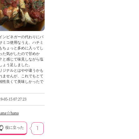
インビネガーの代わりにバ
サミコ使用なうえ、ハチミ
もちょっと多めに入ってし
った気がしたので甘めか
？と感じて味見しながら塩
しょう足しました。
リジナルとはやや違うかも
れませんが、これでもとて
相性良くて美味しかったで
。
9-05-15 07:27:23
hana☆hana
役に立った
1