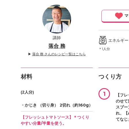
」
マ
講師
エネルギー ／
落合 務
＊1人分
▶
落合 務 さんのレシピ一覧はこちら
材料
つくり方
(2人分)
1
【フレ
のせて
・かじき
（切り身）
2切れ（約160g）
スプー
れ、【
【フレッシュトマトソース】＊つくり
てなじ
やすい分量/半量を使う。