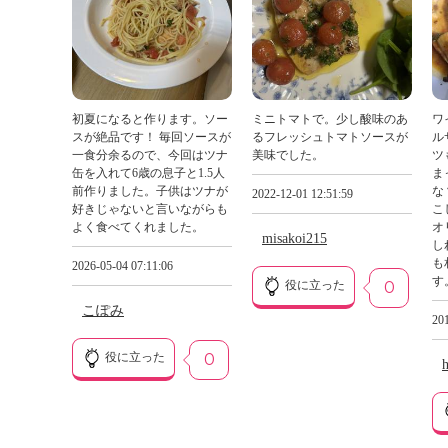
初夏になると作ります。ソー
ミニトマトで。少し酸味のあ
ワ
スが絶品です！ 毎回ソースが
るフレッシュトマトソースが
ル
一食分余るので、今回はツナ
美味でした。
ツ
缶を入れて6歳の息子と1.5人
ま
前作りました。子供はツナが
な
2022-12-01 12:51:59
好きじゃないと言いながらも
こ
よく食べてくれました。
オ
misakoi215
し
も
2026-05-04 07:11:06
す
役に立った
0
こぽみ
201
役に立った
0