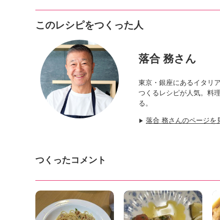
このレシピをつくった人
落合 務さん
東京・銀座にあるイタリ
つくるレシピが人気。料
る。
落合 務さんのページを
▶
つくったコメント