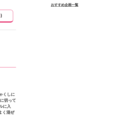
おすすめ企画一覧
3
)
ゃくしに
分に切って
ルに入
よく混ぜ