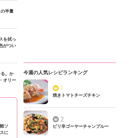
スの半量
スを拭っ
色がつい
今週の人気レシピランキング
せる。か
・オリー
1
焼きトマトチーズチキン
2
能ソ
ピリ辛ゴーヤーチャンプルー
スに